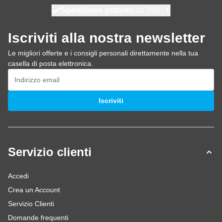
Spedizione gratuita
100 giorni
spedito oggi
da 150,- €
Iscriviti alla nostra newsletter
Le migliori offerte e i consigli personali direttamente nella tua
casella di posta elettronica.
Indirizzo email
Iscriviti
Servizio clienti
Accedi
Crea un Account
Servizio Clienti
Domande frequenti