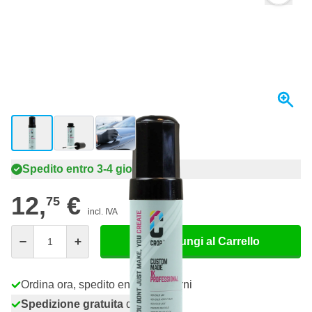
View larger image
View larger image
View larger image
Spedito entro 3-4 giorni
12,
€
75
incl. IVA
Quantità
Aggiungi al Carrello
Ordina ora, spedito entro 3-4 giorni
Spedizione gratuita
da 150,- €