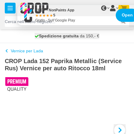
Salta al contenuto
€
CROP - NonPaints App
Open
5
Gratis - Sull’Google Play
Spedizione gratuita
100 giorni
spedito oggi
da 150,- €
Vernice per Lada
CROP Lada 152 Paprika Metallic (Service
Rus) Vernice per auto Ritocco 18ml