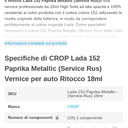
Il ritocco Lada 152 Paprika Metallic (Service Rus)
è una
vernice professionale da 18ml High Solid ad alta opacità e 100%
resistente ai colori prodotta con il codice colore 152 utilizzando la
ricetta originale della fabbrica, in modo da corrispondere
perfettamente al colore originale Lada. Come specialisti,
riempiamo il colore 152 Paprika Metallic (Service Rus) della Lada
in una penna a vernice con pennello incluso. Ciò rende questo
stick di vernice per auto Lada 152 Paprika Metallic (Service Rus)
Informazioni complete sul prodotto
ideale per riparare da soli scheggiature, danni da parcheggio,
graffi e altri piccoli danni alla vernice dell'auto.
Specifiche di CROP Lada 152
Come ritoccare con la vernice Lada 152 Paprika
Paprika Metallic (Service Rus)
Metallic (Service Rus)
Vernice per auto Ritocco 18ml
Puoi ritoccare la vernice per auto Lada 152 in 5 semplici
passaggi. Seguendo il programma passo passo riportato di
seguito avrai la certezza di utilizzare correttamente il colore Lada
Lada-152-Paprika-Metallic--
SKU
(Service-Rus)-18ml
per un risultato fantastico e originale di fabbrica.
Marca
CROP
Agitare il barattolo di vernice per auto prima dell'uso in modo
che tutti i pigmenti della vernice siano ben miscelati.
Numero di componenti
(1K) 1 componente
Prima di iniziare, fare sempre una prova con un pezzo di prova
per controllare il colore.