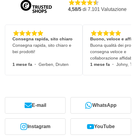
4,58/5
di
7.101
Valutazione
Consegna rapida, sito chiaro
Buono, veloce e affid
Consegna rapida, sito chiaro e
Buona qualità dei prodot
bei prodotti!
consegna veloce e
collaborazione affidabile
1 mese fa
·
Gerben, Druten
1 mese fa
·
Johny, Ti
E-mail
WhatsApp
Instagram
YouTube