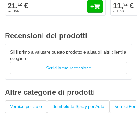
Paprika Metallic (Service Rus)
21,
€
11,
€
12
52
Il colore Lada 152 Paprika Metallic (Service Rus) è
personalizzato originale di fabbrica
Vernice per auto ad asciugatura rapida, resistente al 100% ai
colori
Recensioni dei prodotti
La vernice High Solid garantisce un'elevata copertura
Penna laccata con pennello privo di pelucchi
Sii il primo a valutare questo prodotto e aiuta gli altri clienti a
scegliere.
Questo fondo può essere verniciato con
vernice trasparente
Scrivi la tua recensione
Altre categorie di prodotti
Vernice per auto
Bombolette Spray per Auto
Vernici Per