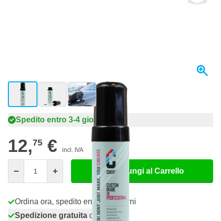
View larger image
View larger image
View larger image
Spedito entro 3-4 giorni
12,
€
75
incl. IVA
Quantità
Aggiungi al Carrello
Ordina ora, spedito entro 3-4 giorni
Spedizione gratuita
da 150,- €