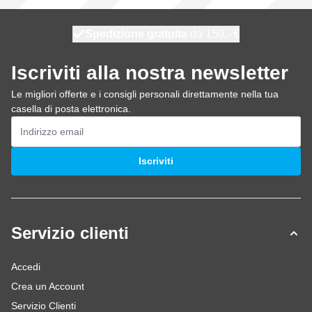
Spedizione gratuita
100 giorni
spedito oggi
da 150,- €
Iscriviti alla nostra newsletter
Le migliori offerte e i consigli personali direttamente nella tua
casella di posta elettronica.
Indirizzo email
Iscriviti
Servizio clienti
Accedi
Crea un Account
Servizio Clienti