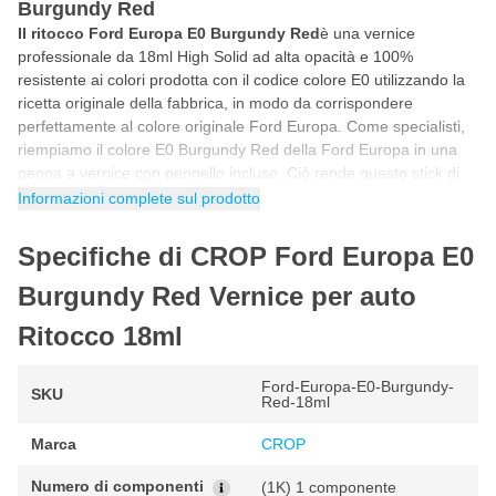
Burgundy Red
Il ritocco Ford Europa E0 Burgundy Red
è una vernice
professionale da 18ml High Solid ad alta opacità e 100%
resistente ai colori prodotta con il codice colore E0 utilizzando la
ricetta originale della fabbrica, in modo da corrispondere
perfettamente al colore originale Ford Europa. Come specialisti,
riempiamo il colore E0 Burgundy Red della Ford Europa in una
penna a vernice con pennello incluso. Ciò rende questo stick di
vernice per auto Ford Europa E0 Burgundy Red ideale per
Informazioni complete sul prodotto
riparare da soli scheggiature, danni da parcheggio, graffi e altri
piccoli danni alla vernice dell'auto.
Specifiche di CROP Ford Europa E0
Come ritoccare con la vernice Ford Europa E0
Burgundy Red Vernice per auto
Burgundy Red
Ritocco 18ml
Puoi ritoccare la vernice per auto Ford Europa E0 in 5 semplici
passaggi. Seguendo il programma passo passo riportato di
seguito avrai la certezza di utilizzare correttamente il colore Ford
Ford-Europa-E0-Burgundy-
SKU
Red-18ml
Europa per un risultato fantastico e originale di fabbrica.
Marca
CROP
Agitare il barattolo di vernice per auto prima dell'uso in modo
che tutti i pigmenti della vernice siano ben miscelati.
Numero di componenti
(1K) 1 componente
Prima di iniziare, fare sempre una prova con un pezzo di prova