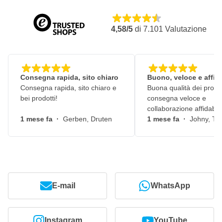
4,58/5
di
7.101
Valutazione
Consegna rapida, sito chiaro
Buono, veloce e affid
Consegna rapida, sito chiaro e
Buona qualità dei prodot
bei prodotti!
consegna veloce e
collaborazione affidabile
1 mese fa
·
Gerben, Druten
1 mese fa
·
Johny, Ti
E-mail
WhatsApp
Instagram
YouTube