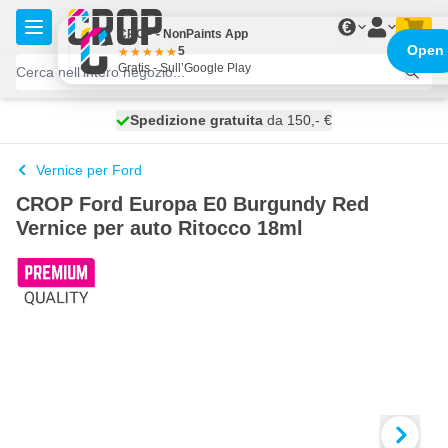
Salta al contenuto
€
CROP - NonPaints App
Open
5
Gratis - Sull’Google Play
Spedizione gratuita
100 giorni
spedito oggi
da 150,- €
Vernice per Ford
CROP Ford Europa E0 Burgundy Red
Vernice per auto Ritocco 18ml