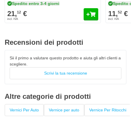
Caratteristiche della vernice per ritocchi di Ford
Spedito entro 3-4 giorni
Spedito 
Europa E0 Burgundy Red
21,
€
11,
€
12
52
Il colore Ford Europa E0 Burgundy Red è personalizzato
originale di fabbrica
Vernice per auto ad asciugatura rapida, resistente al 100% ai
colori
Recensioni dei prodotti
La vernice High Solid garantisce un'elevata copertura
Penna laccata con pennello privo di pelucchi
Sii il primo a valutare questo prodotto e aiuta gli altri clienti a
scegliere.
Questo fondo può essere verniciato con
vernice trasparente
Scrivi la tua recensione
Altre categorie di prodotti
Vernici Per Auto
Vernice per auto
Vernice Per Ritocchi