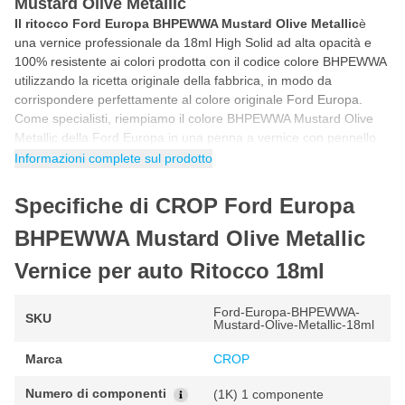
Mustard Olive Metallic
Il ritocco Ford Europa BHPEWWA Mustard Olive Metallic
è
una vernice professionale da 18ml High Solid ad alta opacità e
100% resistente ai colori prodotta con il codice colore BHPEWWA
utilizzando la ricetta originale della fabbrica, in modo da
corrispondere perfettamente al colore originale Ford Europa.
Come specialisti, riempiamo il colore BHPEWWA Mustard Olive
Metallic della Ford Europa in una penna a vernice con pennello
incluso. Ciò rende questo stick di vernice per auto Ford Europa
Informazioni complete sul prodotto
BHPEWWA Mustard Olive Metallic ideale per riparare da soli
scheggiature, danni da parcheggio, graffi e altri piccoli danni alla
Specifiche di CROP Ford Europa
vernice dell'auto.
BHPEWWA Mustard Olive Metallic
Come ritoccare con la vernice Ford Europa
Vernice per auto Ritocco 18ml
BHPEWWA Mustard Olive Metallic
Puoi ritoccare la vernice per auto Ford Europa BHPEWWA in 5
semplici passaggi. Seguendo il programma passo passo riportato
Ford-Europa-BHPEWWA-
SKU
Mustard-Olive-Metallic-18ml
di seguito avrai la certezza di utilizzare correttamente il colore
Ford Europa per un risultato fantastico e originale di fabbrica.
Marca
CROP
Agitare il barattolo di vernice per auto prima dell'uso in modo
Numero di componenti
(1K) 1 componente
che tutti i pigmenti della vernice siano ben miscelati.