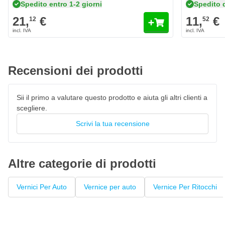
Spedito entro 1-2 giorni
Spedito 
Caratteristiche della vernice per ritocchi di Ford
21,
€
11,
€
12
52
Europa BHPEWWA Mustard Olive Metallic
Il colore Ford Europa BHPEWWA Mustard Olive Metallic è
personalizzato originale di fabbrica
Vernice per auto ad asciugatura rapida, resistente al 100% ai
Recensioni dei prodotti
colori
La vernice High Solid garantisce un'elevata copertura
Sii il primo a valutare questo prodotto e aiuta gli altri clienti a
Penna laccata con pennello privo di pelucchi
scegliere.
Questo fondo può essere verniciato con
vernice trasparente
Scrivi la tua recensione
Altre categorie di prodotti
Vernici Per Auto
Vernice per auto
Vernice Per Ritocchi