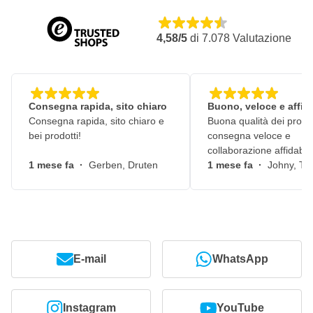
4,58/5
di
7.078
Valutazione
Consegna rapida, sito chiaro
Buono, veloce e affid
Consegna rapida, sito chiaro e
Buona qualità dei prodot
bei prodotti!
consegna veloce e
collaborazione affidabile
1 mese fa
·
Gerben, Druten
1 mese fa
·
Johny, Ti
E-mail
WhatsApp
Instagram
YouTube