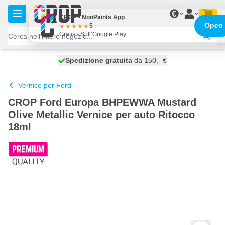
Salta al contenuto
€
CROP - NonPaints App
Open
5
Gratis - Sull’Google Play
Spedizione gratuita
100 giorni
spedito domani
da 150,- €
Vernice per Ford
CROP Ford Europa BHPEWWA Mustard
Olive Metallic Vernice per auto Ritocco
18ml