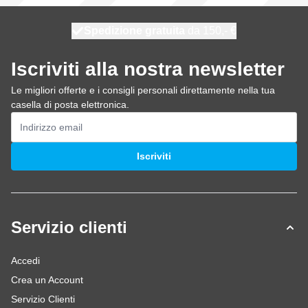
Spedizione gratuita
100 giorni
spedito domani
da 150,- €
Iscriviti alla nostra newsletter
Le migliori offerte e i consigli personali direttamente nella tua
casella di posta elettronica.
Indirizzo email
Iscriviti
Servizio clienti
Accedi
Crea un Account
Servizio Clienti