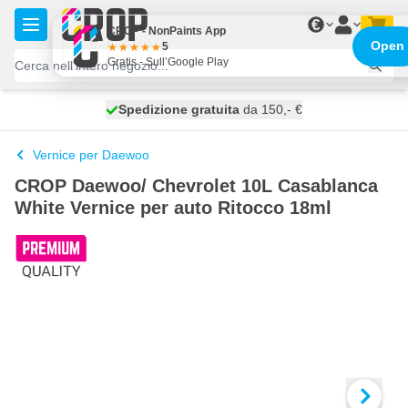
Salta al contenuto
€
CROP - NonPaints App
Open
5
Gratis - Sull’Google Play
Spedizione gratuita
100 giorni
spedito domani
da 150,- €
Vernice per Daewoo
CROP Daewoo/ Chevrolet 10L Casablanca
White Vernice per auto Ritocco 18ml