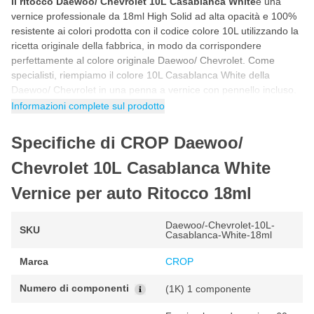
Il ritocco Daewoo/ Chevrolet 10L Casablanca White
è una
vernice professionale da 18ml High Solid ad alta opacità e 100%
resistente ai colori prodotta con il codice colore 10L utilizzando la
ricetta originale della fabbrica, in modo da corrispondere
perfettamente al colore originale Daewoo/ Chevrolet. Come
specialisti, riempiamo il colore 10L Casablanca White della
Daewoo/ Chevrolet in una penna a vernice con pennello incluso.
Ciò rende questo stick di vernice per auto Daewoo/ Chevrolet 10L
Informazioni complete sul prodotto
Casablanca White ideale per riparare da soli scheggiature, danni
da parcheggio, graffi e altri piccoli danni alla vernice dell'auto.
Specifiche di CROP Daewoo/
Come ritoccare con la vernice Daewoo/
Chevrolet 10L Casablanca White
Chevrolet 10L Casablanca White
Vernice per auto Ritocco 18ml
Puoi ritoccare la vernice per auto Daewoo/ Chevrolet 10L in 5
semplici passaggi. Seguendo il programma passo passo riportato
di seguito avrai la certezza di utilizzare correttamente il colore
Daewoo/-Chevrolet-10L-
SKU
Casablanca-White-18ml
Daewoo/ Chevrolet per un risultato fantastico e originale di
fabbrica.
Marca
CROP
Agitare il barattolo di vernice per auto prima dell'uso in modo
Numero di componenti
(1K) 1 componente
che tutti i pigmenti della vernice siano ben miscelati.
Prima di iniziare, fare sempre una prova con un pezzo di prova