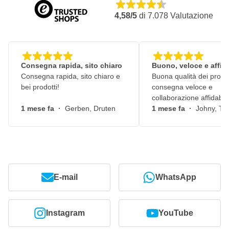
4,58/5
di
7.078
Valutazione
Consegna rapida, sito chiaro
Buono, veloce e affid
Consegna rapida, sito chiaro e
Buona qualità dei prodot
bei prodotti!
consegna veloce e
collaborazione affidabile
1 mese fa
·
Gerben, Druten
1 mese fa
·
Johny, Ti
E-mail
WhatsApp
Instagram
YouTube