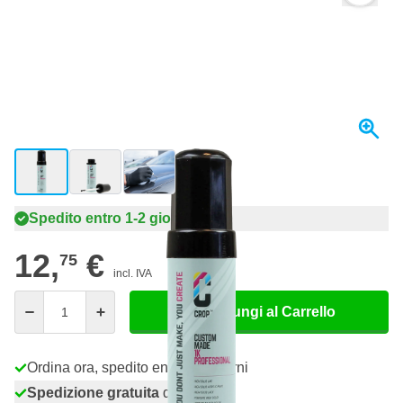
View larger image
View larger image
View larger image
Spedito entro 1-2 giorni
12,
€
75
incl. IVA
Quantità
Aggiungi al Carrello
Ordina ora, spedito entro 1-2 giorni
Spedizione gratuita
da 150,- €