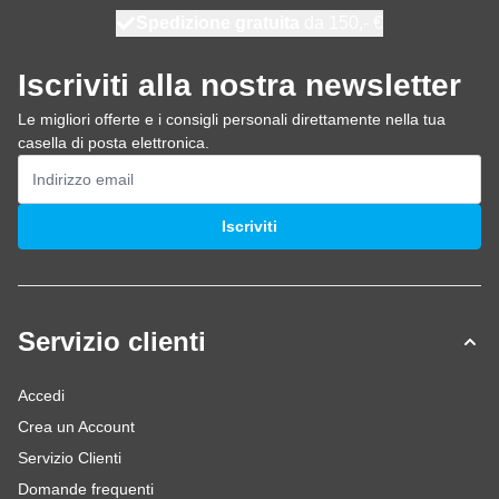
Spedizione gratuita
100 giorni
spedito domani
da 150,- €
Iscriviti alla nostra newsletter
Le migliori offerte e i consigli personali direttamente nella tua
casella di posta elettronica.
Indirizzo email
Iscriviti
Servizio clienti
Accedi
Crea un Account
Servizio Clienti
Domande frequenti