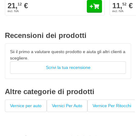
Caratteristiche della vernice per ritocchi di Daewoo/
21,
€
11,
€
12
52
Chevrolet 10L Casablanca White
Il colore Daewoo/ Chevrolet 10L Casablanca White è
personalizzato originale di fabbrica
Vernice per auto ad asciugatura rapida, resistente al 100% ai
Recensioni dei prodotti
colori
La vernice High Solid garantisce un'elevata copertura
Sii il primo a valutare questo prodotto e aiuta gli altri clienti a
Penna laccata con pennello privo di pelucchi
scegliere.
Questo fondo può essere verniciato con
vernice trasparente
Scrivi la tua recensione
Altre categorie di prodotti
Vernice per auto
Vernici Per Auto
Vernice Per Ritocchi