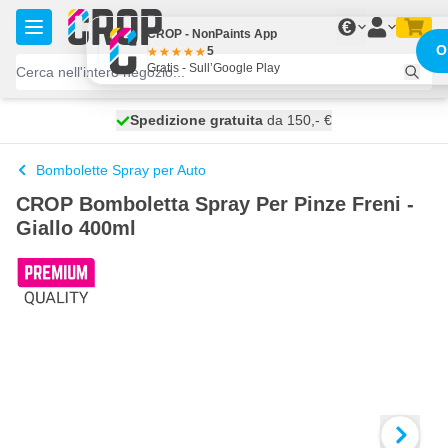
Salta al contenuto
€
CROP - NonPaints App
O
5
Gratis - Sull’Google Play
Spedizione gratuita
100 giorni
spedito domani
da 150,- €
Bombolette Spray per Auto
CROP Bomboletta Spray Per Pinze Freni -
Giallo 400ml