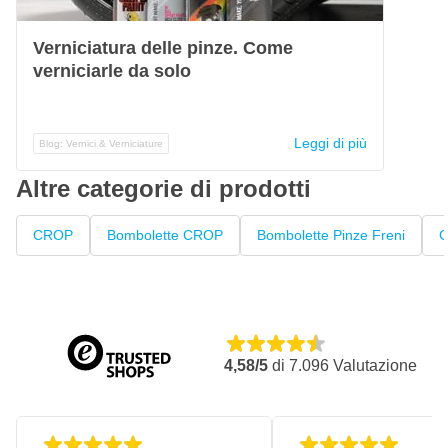
Verniciatura delle pinze. Come
verniciarle da solo
Leggi di più
Blog: Vernici & Verniciature
Altre categorie di prodotti
CROP
Bombolette CROP
Bombolette Pinze Freni
G
4,58/5
di
7.096
Valutazione