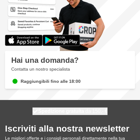
Hai una domanda?
Contatta un nostro specialista
Raggiungibili fino alle 18:00
Spedizione gratuita
100 giorni
spedito domani
da 150,- €
Iscriviti alla nostra newsletter
Le migliori offerte e i consigli personali direttamente nella tua