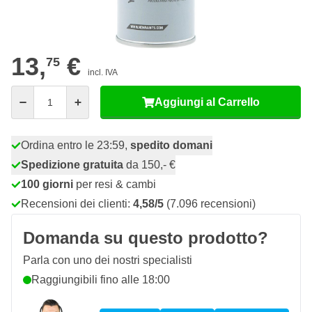
07
12 pezzi
13,
€
RISPARMIA IL 5%
pz
13,
€
75
incl. IVA
Quantità
Aggiungi al Carrello
Ordina entro le 23:59,
spedito domani
Spedizione gratuita
da 150,- €
100 giorni
per resi & cambi
Recensioni dei clienti:
4,58/5
(7.096 recensioni)
Domanda su questo prodotto?
Parla con uno dei nostri specialisti
Raggiungibili fino alle 18:00