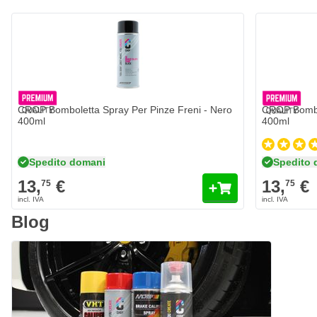
CROP Bomboletta Spray Per Pinze Freni - Nero
CROP Bombol
400ml
400ml
Spedito domani
Spedito 
13,
€
13,
€
75
75
Blog