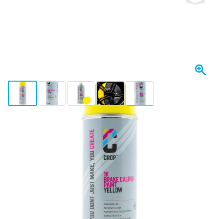
View larger image
View larger image
View larger image
View larger image
View larger image
+5
Spedito domani
Variante
CROP Bomboletta Spray Per Pinze Freni - Giallo 400ml
Scegli un numero
75
1 pezzo
13,
€
47
6 pezzi
13,
€
RISPARMIA IL 2%
pz