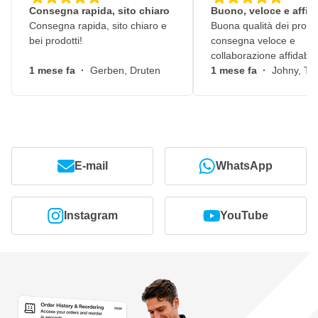
Consegna rapida, sito chiaro
Buono, veloce e affid
Consegna rapida, sito chiaro e
Buona qualità dei prodot
bei prodotti!
consegna veloce e
collaborazione affidabile
1 mese fa
·
Gerben, Druten
1 mese fa
·
Johny, Ti
E-mail
WhatsApp
Instagram
YouTube