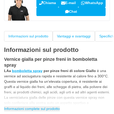
Chiama
E-mail
WhatsApp
Chat
Informazioni sul prodotto
Vantaggi e svantaggi
Specific
Informazioni sul prodotto
Vernice gialla per pinze freni in bomboletta
spray
LAa
bomboletta spray
per pinze freni di colore Giallo
è una
vernice ad asciugatura rapida e resistente al calore fino a 300°C.
Questa vernice gialla ha un'elevata copertura, è resistente ai
graffi e al liquido dei freni, alle schegge di pietra, alla polvere dei
freni, ai prodotti chimici, agli acidi, agli urti e ad altri agenti esterni.
La verniciatura gialla delle pinze con questa vernice spray non
solo conferisce alla vostra auto un aspetto sportivo e
accattivante, ma protegge anche il metallo delle pinze dalla
Informazioni complete sul prodotto
ruggine e dalla corrosione. Poiché la
vernice resistente al calore