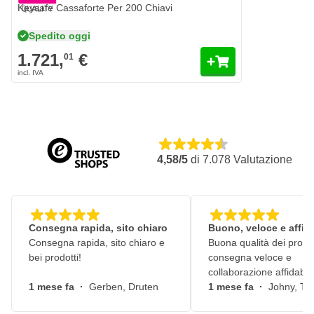
Peso 151 kg
Keysafe Cassaforte Per 200 Chiavi
Colore: nero (RAL 9005)
Spedito oggi
1.721,
€
01
4,58/5
di
7.078
Valutazione
Consegna rapida, sito chiaro
Buono, veloce e affid
Consegna rapida, sito chiaro e
Buona qualità dei prodot
bei prodotti!
consegna veloce e
collaborazione affidabile
1 mese fa
·
Gerben, Druten
1 mese fa
·
Johny, Ti