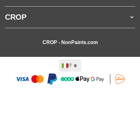
CROP
CROP - NonPaints.com
Lingua
IT
Aggiungi al Carrello