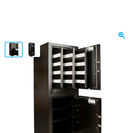
View larger image
View larger image
Spedito oggi
2.838,
€
27
incl. IVA
Quantità
Aggiungi al Carrello
Ordina entro le 23:59,
spedito oggi
Spedizione gratuita
da 150,- €
100 giorni
per resi & cambi