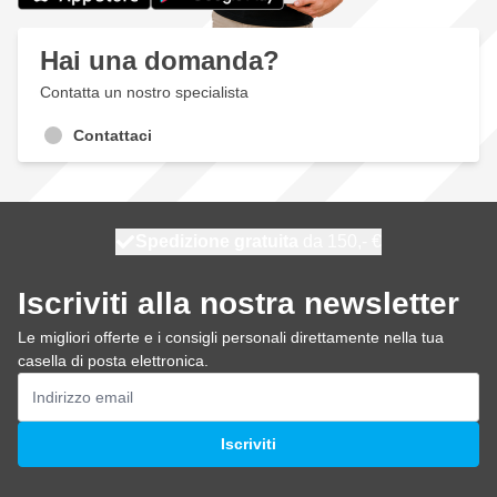
Hai una domanda?
Contatta un nostro specialista
Contattaci
Spedizione gratuita
100 giorni
spedito oggi
da 150,- €
Iscriviti alla nostra newsletter
Le migliori offerte e i consigli personali direttamente nella tua
casella di posta elettronica.
Indirizzo email
Iscriviti