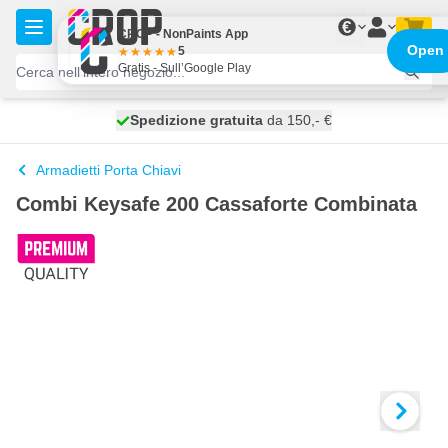
Salta al contenuto
€
CROP - NonPaints App
Open
5
Gratis - Sull’Google Play
Spedizione gratuita
100 giorni
spedito oggi
da 150,- €
Armadietti Porta Chiavi
Combi Keysafe 200 Cassaforte Combinata