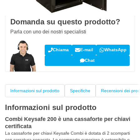
Recensioni dei clienti:
4,58/5
(7.078 recensioni)
Domanda su questo prodotto?
Parla con uno dei nostri specialisti
Chiama
E-mail
WhatsApp
Chat
Informazioni sul prodotto
Specifiche
Recensioni dei prod
Informazioni sul prodotto
Combi Keysafe 200 è una cassaforte per chiavi
certificata
La cassaforte per chiavi Keysafe Combi è dotata di 2 scomparti
con serratura separata. Lo scomparto superiore è estensibile e