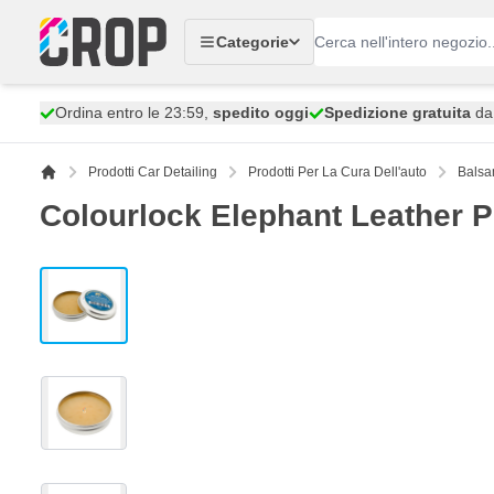
Salta al contenuto
Categorie
Ordina entro le 23:59,
spedito oggi
Spedizione gratuita
da 
Prodotti Car Detailing
Prodotti Per La Cura Dell'auto
Balsa
Colourlock Elephant Leather P
View larger image
View larger image