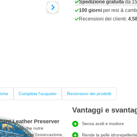
Spedizione gratuita
da 15
100 giorni
per resi & camb
Recensioni dei clienti:
4,5
fiche
Completa l'acquisto
Recensioni dei prodotti
Vantaggi e svanta
phant Leather Preserver
Senza acidi e inodore
i alta qualità che nutre
per pelle previene l'essiccazione,
Rende la pelle idrorepellent