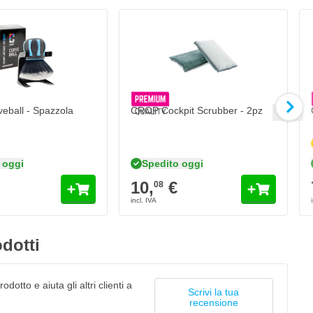
ball - Spazzola
CROP Cockpit Scrubber - 2pz
 oggi
Spedito oggi
10,
€
08
dotti
odotto e aiuta gli altri clienti a
Scrivi la tua
recensione