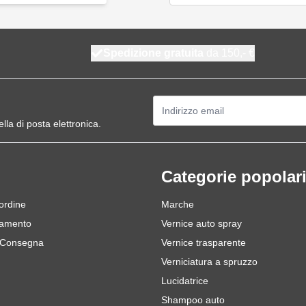
Spedizione gratuita
da 150,- €
Indirizzo email
ella di posta elettronica.
Categorie popolar
 ordine
Marche
gamento
Vernice auto spray
 Consegna
Vernice trasparente
Verniciatura a spruzzo
Lucidatrice
Shampoo auto