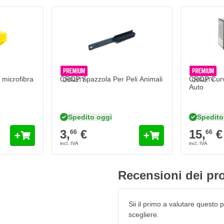
ver
microfibra
CROP Spazzola Per Peli Animali
CROP Curve
Auto
Spedito oggi
Spedito
3,
€
15,
€
66
66
Recensioni dei pro
Sii il primo a valutare questo pr
scegliere.