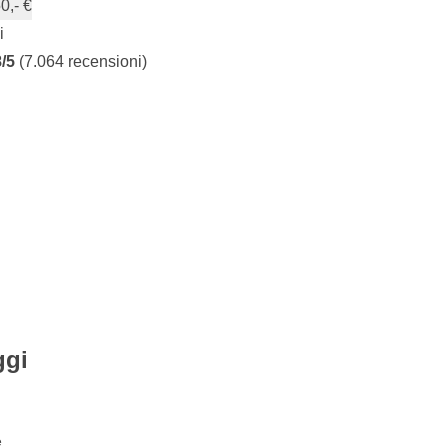
0,- €
i
8/5
(7.064 recensioni)
ggi
e