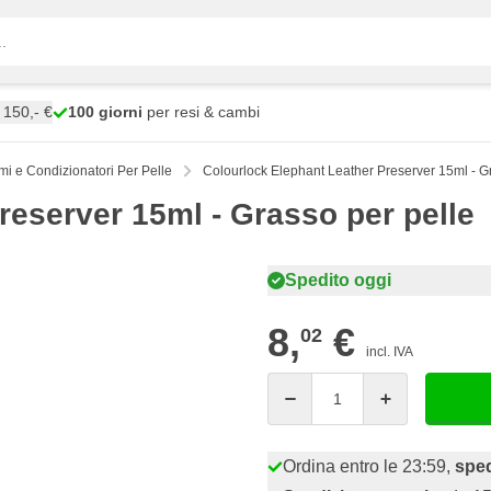
150,- €
100 giorni
per resi & cambi
mi e Condizionatori Per Pelle
Colourlock Elephant Leather Preserver 15ml - G
reserver 15ml - Grasso per pelle
Spedito oggi
8,
€
02
incl. IVA
Quantità
Ordina entro le 23:59,
sped