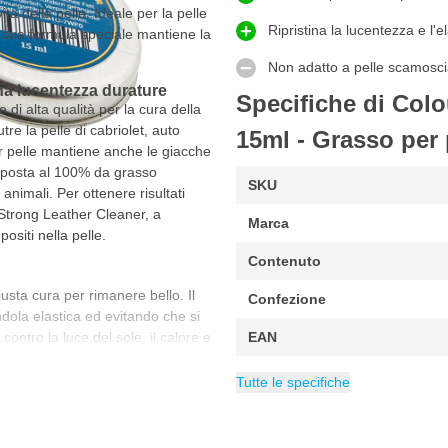
ta della pelle. Ideale per la pelle
Ripristina la lucentezza e l'el
La sua formula speciale mantiene la
Non adatto a pelle scamosc
na lucentezza durature
Specifiche di Colo
di alta qualità per la cura della
tre la pelle di cabriolet, auto
15ml - Grasso per 
er pelle mantiene anche le giacche
composta al 100% da grasso
SKU
 animali. Per ottenere risultati
o Strong Leather Cleaner, a
Marca
ositi nella pelle.
Contenuto
sta cura per rimanere bello. Il
Confezione
ndola elastica ed evitando che si
contro la luce del sole, il calore e
EAN
auto, l'uso del grasso per pelle
Categoria
Balsami e Condizi
di temperatura o dei danni causati
Tutte le specifiche
e, previene lo scolorimento e ne