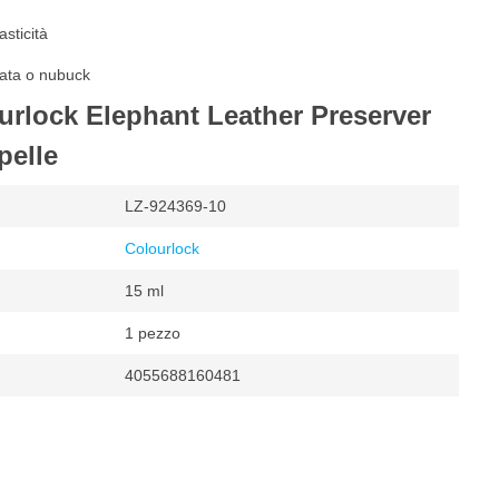
asticità
iata o nubuck
urlock Elephant Leather Preserver
pelle
LZ-924369-10
Colourlock
15 ml
1 pezzo
4055688160481
onatori Per Pelle