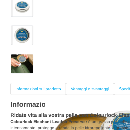
View larger image
View larger image
View larger image
Informazioni sul prodotto
Vantaggi e svantaggi
Speci
Informazioni sul prodotto
Ridate vita alla vostra pelle con Colourlock Ele
Colourlock Elephant Leather Preserver
è un grasso per pelle d
intensamente, protegge e rende la pelle idrorepellente. Il grasso 