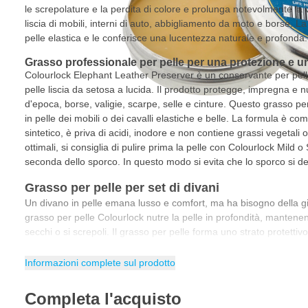
le screpolature e la perdita di colore e prolunga notevolmente la vi
liscia di mobili, interni di auto, abbigliamento da moto e borse. 
pelle elastica e le conferisce una lucentezza naturale e profonda.
Grasso professionale per pelle per una protezione e u
Colourlock Elephant Leather Preserver è un conservante per pelle 
pelle liscia da setosa a lucida. Il prodotto protegge, impregna e nu
d'epoca, borse, valigie, scarpe, selle e cinture. Questo grasso p
in pelle dei mobili o dei cavalli elastiche e belle. La formula è 
sintetico, è priva di acidi, inodore e non contiene grassi vegetali o
ottimali, si consiglia di pulire prima la pelle con Colourlock Mild 
seconda dello sporco. In questo modo si evita che lo sporco si dep
Grasso per pelle per set di divani
Un divano in pelle emana lusso e comfort, ma ha bisogno della giu
grasso per pelle Colourlock nutre la pelle in profondità, mantene
secchi o si screpoli. Il grasso per pelle forma uno strato protettivo 
l'umidità, mantenendo il divano come nuovo più a lungo. Anche in 
impedisce che la pelle diventi dura e opaca a causa degli sbalzi 
Informazioni complete sul prodotto
dal sole. Una manutenzione regolare mantiene la pelle traspirant
prolunga notevolmente la durata.
Completa l'acquisto