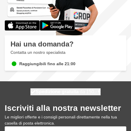
Hai una domanda?
Contatta un nostro specialista
Raggiungibili fino alle 21:00
Spedizione gratuita
100 giorni
spedito oggi
da 150,- €
Iscriviti alla nostra newsletter
Le migliori offerte e i consigli personali direttamente nella tua
casella di posta elettronica.