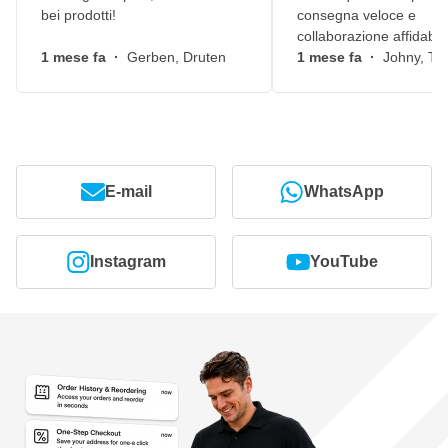
bei prodotti!
consegna veloce e
collaborazione affidabile
1 mese fa
·
Gerben, Druten
1 mese fa
·
Johny, Ti
E-mail
WhatsApp
Instagram
YouTube