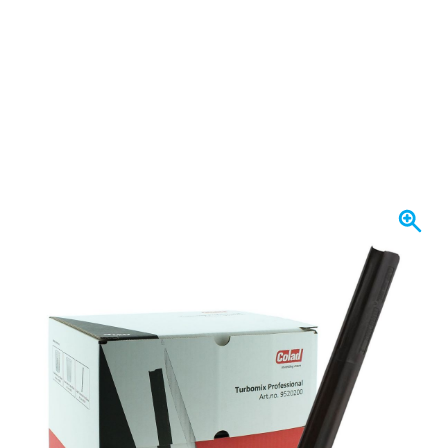
Spedito oggi
45,
€
20
incl. IVA
Quantità
Aggiungi al Carrello
Ordina entro le 23:59,
spedito oggi