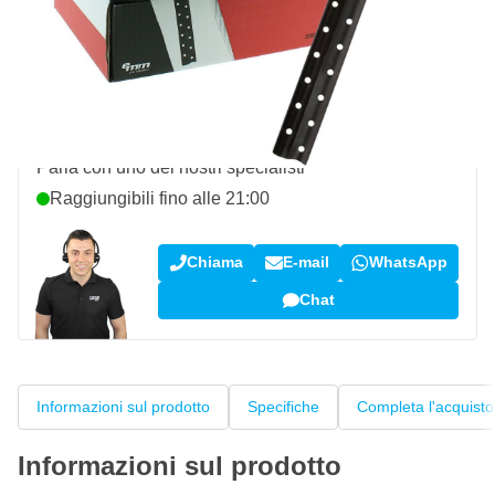
Spedizione gratuita
da 150,- €
100 giorni
per resi & cambi
Recensioni dei clienti:
4,58/5
(7.072 recensioni)
Domanda su questo prodotto?
Parla con uno dei nostri specialisti
Raggiungibili fino alle 21:00
Chiama
E-mail
WhatsApp
Chat
Informazioni sul prodotto
Specifiche
Completa l'acquisto
Informazioni sul prodotto