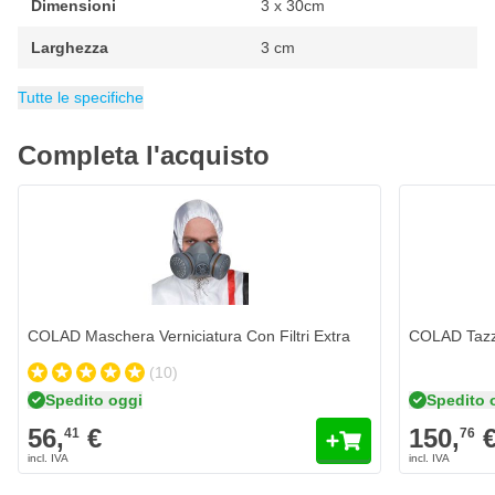
Migliore miscelazione della vernice
Dimensioni
3 x 30cm
40% di miscelazione più veloce delle vernici metallizzate
Larghezza
3 cm
30% più veloce nella miscelazione di vernici convenzionali
Lunghezza
Categoria
Stecche Miscela Vernice
30 cm
Tutte le specifiche
Completa l'acquisto
COLAD Maschera Verniciatura Con Filtri Extra
COLAD Tazz
(10)
Spedito oggi
Spedito 
56,
€
150,
41
76