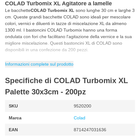
COLAD Turbomix XL Agitatore a lamelle
Le bacchette
COLAD Turbomix XL
sono lunghe 30 cm e larghe 3
cm. Queste grandi bacchette COLAD sono ideali per mescolare
colori, vernici e diluenti in tazze di miscelazione XL da almeno
1300 ml. I bastoncini COLAD Turbomix hanno una forma
ondulata con fori che facilitano l'agitazione della vernice e la sua
migliore miscelazione. Questi bastoncini XL di COLAD sono
disponibili in una confezione da 200 pezzi.
Bastoncino professionale
Informazioni complete sul prodotto
Avete sempre desiderato utilizzare un
bastoncino
professionale
per mescolare la vernice o la lacca? Questi
Specifiche di COLAD Turbomix XL
bastoncini COLAD Turbomix XL sono utilizzati a livello
professionale per mescolare la lacca o la vernice. Grazie al
Palette 30x3cm - 200pz
design unico, mescolare la vernice diventa facile e veloce.
Caratteristiche delle bacchette per mescolare COLAD
SKU
9520200
Turbomix XL
Marca
Colad
Bacchette di agitazione professionali
EAN
8714247031636
Design brevettato con fori e forma ondulata