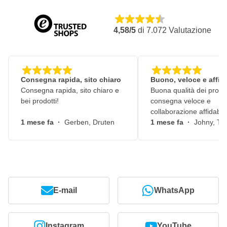
4,58/5
di
7.072
Valutazione
Consegna rapida, sito chiaro
Buono, veloce e affid
Consegna rapida, sito chiaro e
Buona qualità dei prodot
bei prodotti!
consegna veloce e
collaborazione affidabile
1 mese fa
·
Gerben, Druten
1 mese fa
·
Johny, Ti
E-mail
WhatsApp
Instagram
YouTube