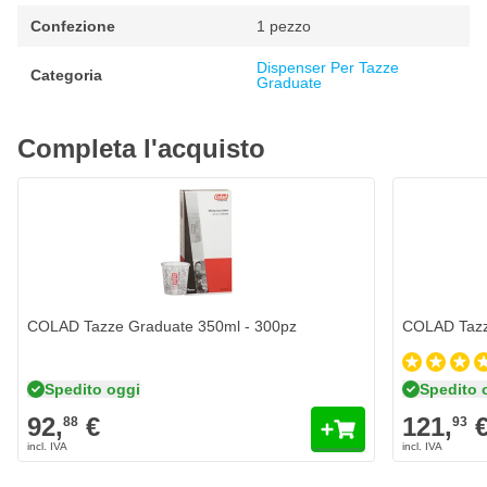
Confezione
1 pezzo
Dispenser Per Tazze
Categoria
Graduate
Completa l'acquisto
COLAD Tazze Graduate 350ml - 300pz
COLAD Tazz
Spedito oggi
Spedito 
92,
€
121,
88
93