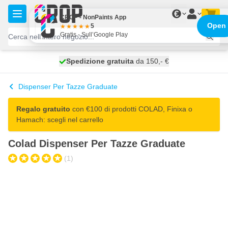
Salta al contenuto
€
CROP - NonPaints App
Open
5
Gratis - Sull’Google Play
Spedizione gratuita
100 giorni
spedito oggi
da 150,- €
Dispenser Per Tazze Graduate
Regalo gratuito
con €100 di prodotti COLAD, Finixa o
Hamach: scegli nel carrello
Colad Dispenser Per Tazze Graduate
(1)