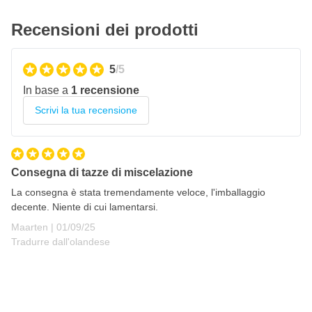
Recensioni dei prodotti
5
/5
In base a
1 recensione
Scrivi la tua recensione
Consegna di tazze di miscelazione
La consegna è stata tremendamente veloce, l'imballaggio
decente. Niente di cui lamentarsi.
1 settembre 2025
Maarten |
01/09/25
Tradurre dall'olandese