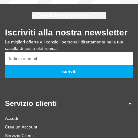
Spedizione gratuita
100 giorni
spedito oggi
da 150,- €
Iscriviti alla nostra newsletter
Le migliori offerte e i consigli personali direttamente nella tua
casella di posta elettronica.
Indirizzo email
Iscriviti
Servizio clienti
Accedi
Crea un Account
Servizio Clienti