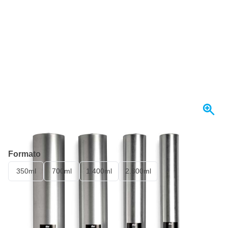
Spedito oggi
Formato
350ml
700ml
1.400ml
2.300ml
40,
€
70
incl. IVA
Quantità