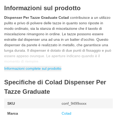
Informazioni sul prodotto
Dispenser Per Tazze Graduate Colad
contribuisce a un utilizzo
pulito e privo di polvere delle tazze in quanto sono riposte in
modo ordinato, sia la stanza di miscelazione che il tavolo di
miscelazione rimangono in ordine. Le tazze possono essere
estratte dal dispenser una ad una in un batter d'occhio. Questo
dispenser da parete è realizzato in metallo, che garantisce una
lunga durata. Il dispenser è dotato di due punti di fissaggio e può
essere appeso ovunque. Le aperture indicano quando è il
momento di riempire.
Informazioni complete sul prodotto
Disponibile per i seguenti formati:
Specifiche di Colad Dispenser Per
350 ml
700 ml
Tazze Graduate
1.400 ml
SKU
conf_9499xxxx
2.300 ml
Marca
Colad