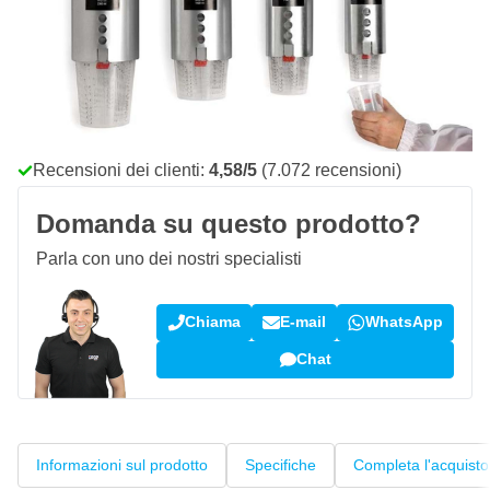
Aggiungi al Carrello
Ordina entro le 23:59,
spedito oggi
Spedizione gratuita
da 150,- €
100 giorni
per resi & cambi
Recensioni dei clienti:
4,58/5
(7.072 recensioni)
Domanda su questo prodotto?
Parla con uno dei nostri specialisti
Chiama
E-mail
WhatsApp
Chat
Informazioni sul prodotto
Specifiche
Completa l'acquisto