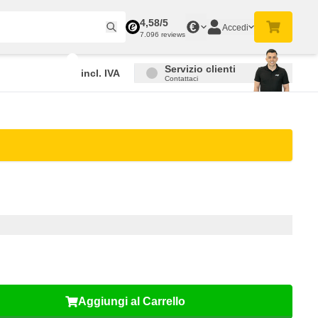
4,58/5
€
Accedi
7.096 reviews
Servizio clienti
incl. IVA
Contattaci
Aggiungi al Carrello