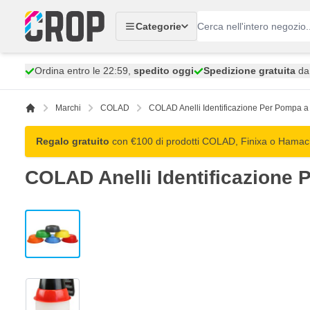
Salta al contenuto
Categorie
Ordina entro le 22:59,
spedito oggi
Spedizione gratuita
da 
Marchi
COLAD
COLAD Anelli Identificazione Per Pompa a
Regalo gratuito
con €100 di prodotti COLAD, Finixa o Hamach:
COLAD Anelli Identificazione
View larger image
View larger image