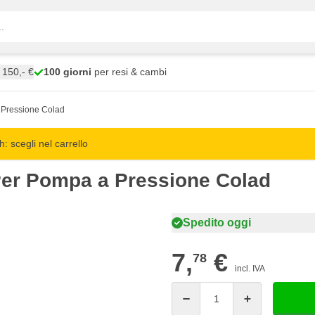
150,- €
100 giorni
per resi & cambi
 Pressione Colad
 scegli nel carrello
 Per Pompa a Pressione Colad
Spedito oggi
7,
€
78
incl. IVA
Quantità