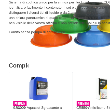
Sistema di codifica unico per la siringa per fluidi della pompa C
identificare facilmente il contenuto. Il set è composto da 5 anelli d
distinguere i diversi tipi di liquido e da 2 grandi poster di identif
una chiara panoramica di quale colore corrisponde a quale conten
ben visibile della vostra officina e non prenderete mai più lo spruz
Fornito senza pompa di spruzzatura.
Completa l'acquisto
CR2000 Aquasiet Sgrassante a
CR550 Antisilicone 5l