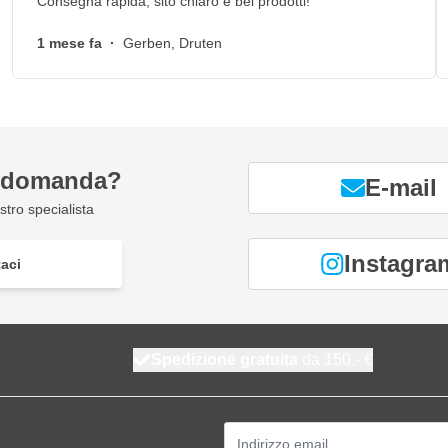
Consegna rapida, sito chiaro e bei prodotti!
1 mese fa
·
Gerben, Druten
a domanda?
E-mail
tro specialista
Instagra
aci
Spedizione gratuita
da 150,- €
Indirizzo email