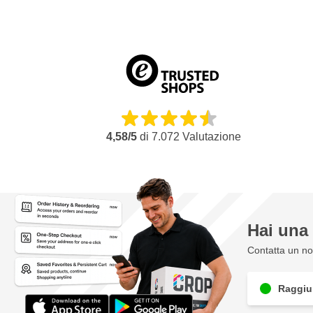
4,58/5
di
7.072
Valutazione
Hai un
Contatta un nos
Raggiun