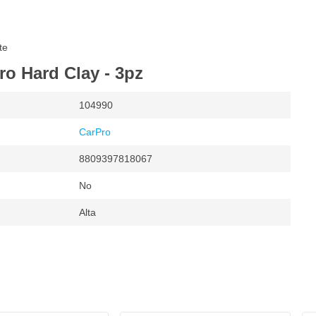
te
ro Hard Clay - 3pz
104990
CarPro
8809397818067
No
Alta
o
uso