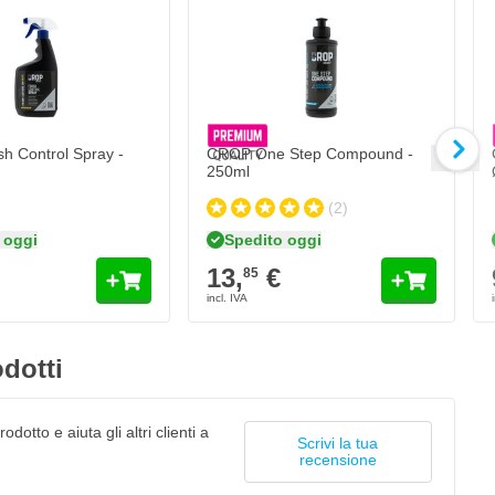
h Control Spray -
CROP One Step Compound -
250ml
(2)
 oggi
Spedito oggi
13,
€
85
dotti
odotto e aiuta gli altri clienti a
Scrivi la tua
recensione