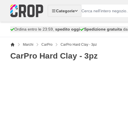
Salta al contenuto
Categorie
Ordina entro le 23:59,
spedito oggi
Spedizione gratuita
da 
Marchi
CarPro
CarPro Hard Clay - 3pz
CarPro Hard Clay - 3pz