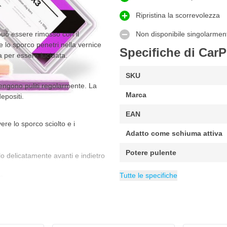
Ripristina la scorrevolezza
può essere rimosso con il
Non disponibile singolarmen
e lo sporco penetri nella vernice
Specifiche di CarP
a per essere lucidata.
SKU
vengono puliti regolarmente. La
Marca
epositi.
EAN
re lo sporco sciolto e i
Adatto come schiuma attiva
Potere pulente
o delicatamente avanti e indietro
Concentrazione
Adatto per
Categoria
Clay Bar Per Aut
Vernice (tutti)
Pronto all’
Tutte le specifiche
a.
a nuova