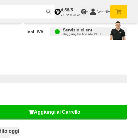
4,58/5
€
Accedi
7.072 reviews
Servizio clienti
incl. IVA
Raggiungibili fino alle 21:00
Aggiungi al Carrello
ito oggi