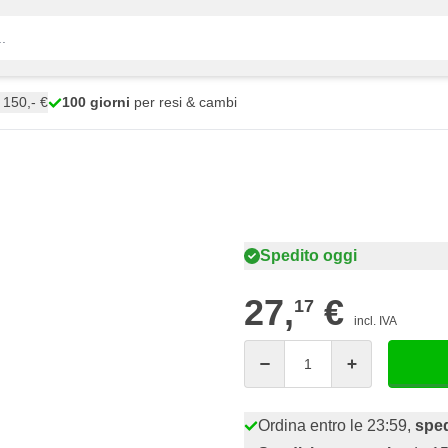
150,- €
100 giorni
per resi & cambi
Spedito oggi
27,
€
17
incl. IVA
Quantità
Ordina entro le 23:59,
sped