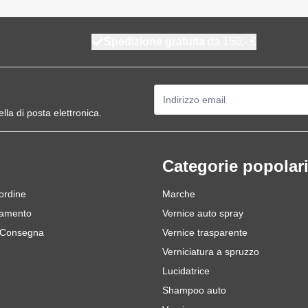
Spedizione gratuita
da 150,- €
Indirizzo email
ella di posta elettronica.
Categorie popolar
 ordine
Marche
gamento
Vernice auto spray
 Consegna
Vernice trasparente
Verniciatura a spruzzo
Lucidatrice
Shampoo auto