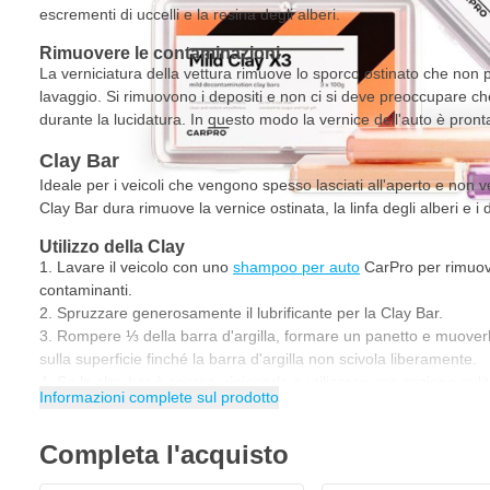
escrementi di uccelli e la resina degli alberi.
Rimuovere le contaminazioni
La verniciatura della vettura rimuove lo sporco ostinato che non 
lavaggio. Si rimuovono i depositi e non ci si deve preoccupare ch
durante la lucidatura. In questo modo la vernice dell'auto è pront
Clay Bar
Ideale per i veicoli che vengono spesso lasciati all'aperto e non 
Clay Bar dura rimuove la vernice ostinata, la linfa degli alberi e i d
Utilizzo della Clay
Lavare il veicolo con uno
shampoo per auto
CarPro per rimuove
contaminanti.
Spruzzare generosamente il lubrificante per la Clay Bar.
Rompere ⅓ della barra d'argilla, formare un panetto e muoverl
sulla superficie finché la barra d'argilla non scivola liberamente.
Se la clay bar è sporca, ripiegarla e utilizzare una sezione pulit
Informazioni complete sul prodotto
Se la barra d'argilla cade o è troppo sporca sostituirla con un
Caratteristiche
Completa l'acquisto
Per una superficie liscia