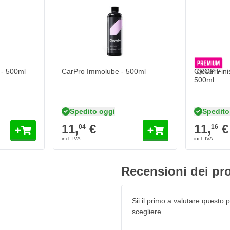
- 500ml
CarPro Immolube - 500ml
CROP Finis
500ml
Spedito oggi
Spedito
11,
€
11,
€
04
16
Recensioni dei pro
Sii il primo a valutare questo pr
scegliere.