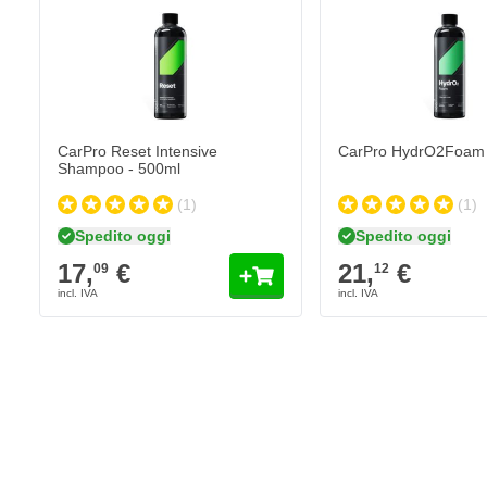
Aiuta la cera e il sigillante ad aderire meglio
Per una lucidatura senza graffi della vernice dell'auto
Pulisce in profondità i pori
CarPro Reset Intensive
CarPro HydrO2Foam 
Shampoo - 500ml
(1)
(1)
Spedito oggi
Spedito oggi
17,
€
21,
€
09
12