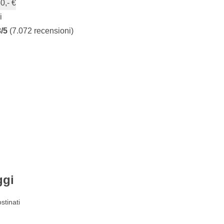
0,- €
i
8/5
(7.072 recensioni)
ggi
stinati