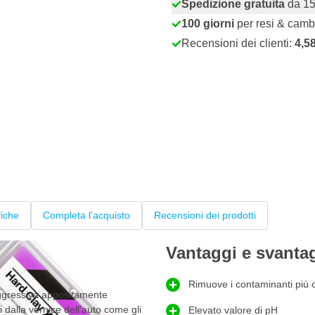
Spedizione gratuita
da 15
100 giorni
per resi & camb
Recensioni dei clienti:
4,5
fiche
Completa l'acquisto
Recensioni dei prodotti
Vantaggi e svanta
Rimuove i contaminanti più o
aggressiva appositamente
 dalla vernice dell'auto come gli
Elevato valore di pH