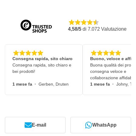
4,58/5
di
7.072
Valutazione
Consegna rapida, sito chiaro
Buono, veloce e affid
Consegna rapida, sito chiaro e
Buona qualità dei prodot
bei prodotti!
consegna veloce e
collaborazione affidabile
1 mese fa
·
Gerben, Druten
1 mese fa
·
Johny, Ti
E-mail
WhatsApp