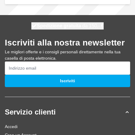
Spedizione gratuita
100 giorni
spedito oggi
da 150,- €
Iscriviti alla nostra newsletter
Le migliori offerte e i consigli personali direttamente nella tua
casella di posta elettronica.
Indirizzo email
Iscriviti
Servizio clienti
Accedi
Crea un Account