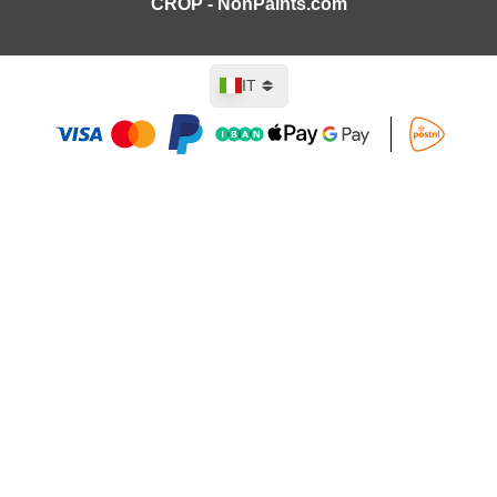
CROP - NonPaints.com
Lingua
IT