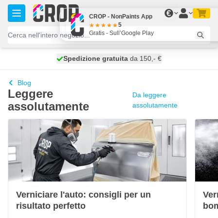
Salta al contenuto
€
CROP - NonPaints App
5
Gratis - Sull’Google Play
Spedizione gratuita
100 giorni
spedito oggi
da 150,- €
Blog
Leggere
Da leggere
assolutamente
assolutamente
Verniciare l'auto: consigli per un
Ver
risultato perfetto
bom