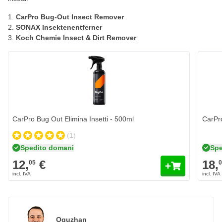
CarPro Bug-Out Insect Remover
SONAX Insektenentferner
Koch Chemie Insect & Dirt Remover
CarPro Bug Out Elimina Insetti - 500ml
CarPro
(1)
Spedito domani
Spe
12,
€
18,
05
Oguzhan