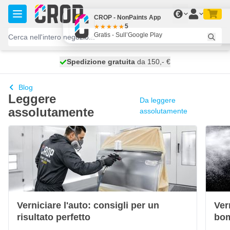
Salta al contenuto
€
CROP - NonPaints App
5
Gratis - Sull’Google Play
Spedizione gratuita
100 giorni
spedito domani
da 150,- €
Blog
Leggere
Da leggere
assolutamente
assolutamente
Verniciare l'auto: consigli per un
Ver
risultato perfetto
bom