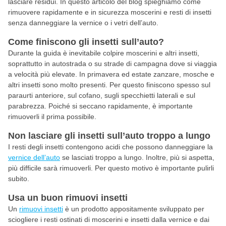
lasciare residui. In questo articolo del blog spieghiamo come
rimuovere rapidamente e in sicurezza moscerini e resti di insetti
senza danneggiare la vernice o i vetri dell’auto.
Come finiscono gli insetti sull’auto?
Durante la guida è inevitabile colpire moscerini e altri insetti,
soprattutto in autostrada o su strade di campagna dove si viaggia
a velocità più elevate. In primavera ed estate zanzare, mosche e
altri insetti sono molto presenti. Per questo finiscono spesso sul
paraurti anteriore, sul cofano, sugli specchietti laterali e sul
parabrezza. Poiché si seccano rapidamente, è importante
rimuoverli il prima possibile.
Non lasciare gli insetti sull’auto troppo a lungo
I resti degli insetti contengono acidi che possono danneggiare la
vernice dell’auto
se lasciati troppo a lungo. Inoltre, più si aspetta,
più difficile sarà rimuoverli. Per questo motivo è importante pulirli
subito.
Usa un buon rimuovi insetti
Un
rimuovi insetti
è un prodotto appositamente sviluppato per
sciogliere i resti ostinati di moscerini e insetti dalla vernice e dai