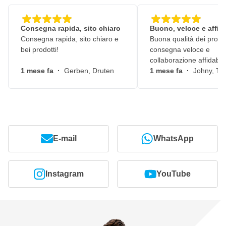
Consegna rapida, sito chiaro
Buono, veloce e affid
Consegna rapida, sito chiaro e
Buona qualità dei prodot
bei prodotti!
consegna veloce e
collaborazione affidabile
1 mese fa
·
Gerben, Druten
1 mese fa
·
Johny, Ti
E-mail
WhatsApp
Instagram
YouTube