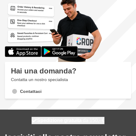
Hai una domanda?
Contatta un nostro specialista
Contattaci
Spedizione gratuita
100 giorni
spedito domani
da 150,- €