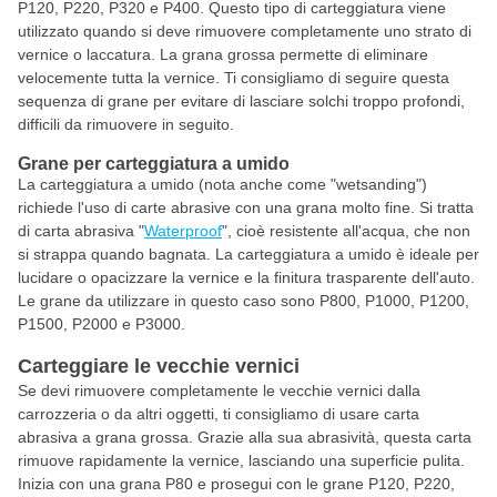
P120, P220, P320 e P400. Questo tipo di carteggiatura viene
utilizzato quando si deve rimuovere completamente uno strato di
vernice o laccatura. La grana grossa permette di eliminare
velocemente tutta la vernice. Ti consigliamo di seguire questa
sequenza di grane per evitare di lasciare solchi troppo profondi,
difficili da rimuovere in seguito.
Grane per carteggiatura a umido
La carteggiatura a umido (nota anche come "wetsanding")
richiede l'uso di carte abrasive con una grana molto fine. Si tratta
di carta abrasiva "
Waterproof
", cioè resistente all'acqua, che non
si strappa quando bagnata. La carteggiatura a umido è ideale per
lucidare o opacizzare la vernice e la finitura trasparente dell'auto.
Le grane da utilizzare in questo caso sono P800, P1000, P1200,
P1500, P2000 e P3000.
Carteggiare le vecchie vernici
Se devi rimuovere completamente le vecchie vernici dalla
carrozzeria o da altri oggetti, ti consigliamo di usare carta
abrasiva a grana grossa. Grazie alla sua abrasività, questa carta
rimuove rapidamente la vernice, lasciando una superficie pulita.
Inizia con una grana P80 e prosegui con le grane P120, P220,