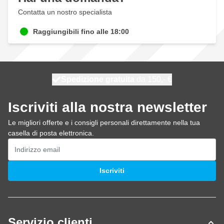
Contatta un nostro specialista
Raggiungibili fino alle 18:00
Spedizione gratuita
100 giorni
spedito domani
da 150,- €
Iscriviti alla nostra newsletter
Le migliori offerte e i consigli personali direttamente nella tua
casella di posta elettronica.
Indirizzo email
Iscriviti
Servizio clienti