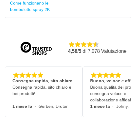
Come funzionano le
bombolette spray 2K
4,58/5
di
7.078
Valutazione
Consegna rapida, sito chiaro
Buono, veloce e affid
Consegna rapida, sito chiaro e
Buona qualità dei prodot
bei prodotti!
consegna veloce e
collaborazione affidabile
1 mese fa
·
Gerben, Druten
1 mese fa
·
Johny, Ti