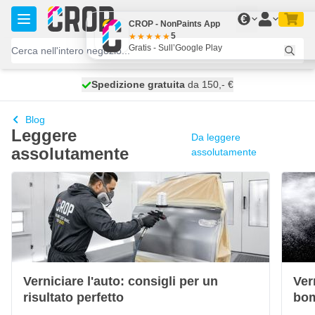
Salta al contenuto
€
CROP - NonPaints App
5
Gratis - Sull’Google Play
Spedizione gratuita
100 giorni
spedito domani
da 150,- €
Blog
Leggere
Da leggere
assolutamente
assolutamente
Verniciare l'auto: consigli per un
Ver
risultato perfetto
bom