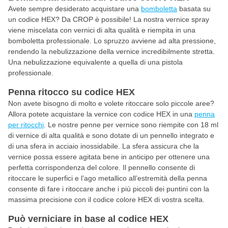
Avete sempre desiderato acquistare una
bomboletta
basata su
un codice HEX? Da CROP è possibile! La nostra vernice spray
viene miscelata con vernici di alta qualità e riempita in una
bomboletta professionale. Lo spruzzo avviene ad alta pressione,
rendendo la nebulizzazione della vernice incredibilmente stretta.
Una nebulizzazione equivalente a quella di una pistola
professionale.
Penna ritocco su codice HEX
Non avete bisogno di molto e volete ritoccare solo piccole aree?
Allora potete acquistare la vernice con codice HEX in una
penna
per ritocchi
. Le nostre penne per vernice sono riempite con 18 ml
di vernice di alta qualità e sono dotate di un pennello integrato e
di una sfera in acciaio inossidabile. La sfera assicura che la
vernice possa essere agitata bene in anticipo per ottenere una
perfetta corrispondenza del colore. Il pennello consente di
ritoccare le superfici e l’ago metallico all’estremità della penna
consente di fare i ritoccare anche i più piccoli dei puntini con la
massima precisione con il codice colore HEX di vostra scelta.
Può verniciare in base al codice HEX