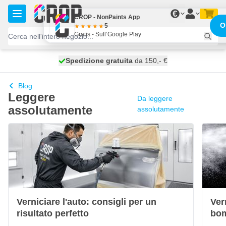
Salta al contenuto
€
CROP - NonPaints App
O
5
Gratis - Sull’Google Play
Spedizione gratuita
100 giorni
spedito domani
da 150,- €
Blog
Leggere
Da leggere
assolutamente
assolutamente
Verniciare l'auto: consigli per un
Ver
risultato perfetto
bom