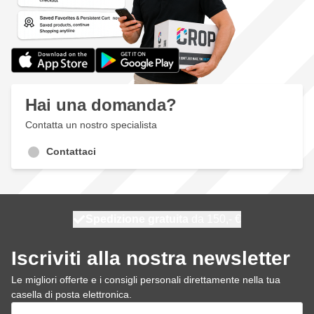
Hai una domanda?
Contatta un nostro specialista
Contattaci
Spedizione gratuita
100 giorni
spedito domani
da 150,- €
Iscriviti alla nostra newsletter
Le migliori offerte e i consigli personali direttamente nella tua
casella di posta elettronica.