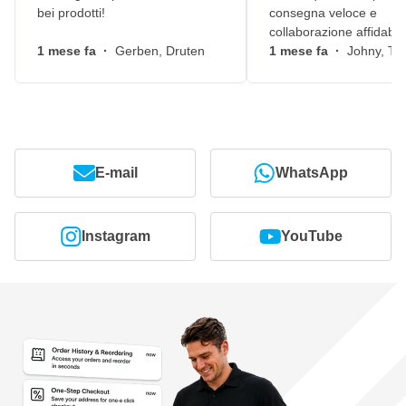
bei prodotti!
consegna veloce e
collaborazione affidabile
1 mese fa
·
Gerben, Druten
1 mese fa
·
Johny, Ti
E-mail
WhatsApp
Instagram
YouTube