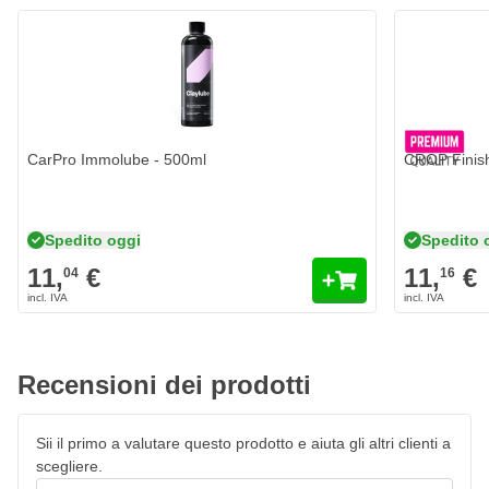
CarPro Immolube - 500ml
CROP Finish
Spedito oggi
Spedito 
11,
€
11,
€
04
16
Recensioni dei prodotti
Sii il primo a valutare questo prodotto e aiuta gli altri clienti a
scegliere.