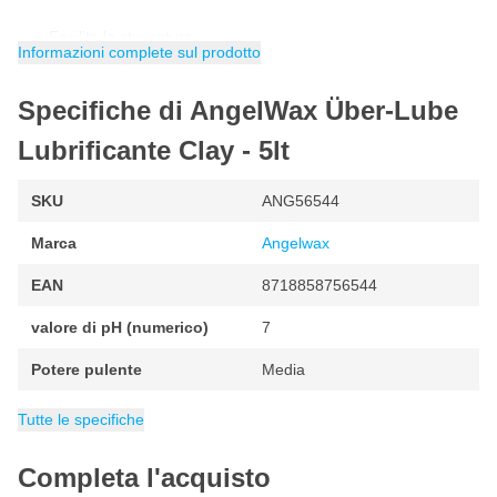
Facilita la stuccatura
Informazioni complete sul prodotto
Necessario prima dell'uso di un'argilla per la pulizia
Previene i graffi
Specifiche di AngelWax Über-Lube
Barriera microscopica
Lubrificante Clay - 5lt
SKU
ANG56544
Marca
Angelwax
EAN
8718858756544
valore di pH (numerico)
7
Potere pulente
Media
valore di pH
Adatto come schiuma attiva
Concentrazione
Confezione
Peso
Adatto per
Contenuto
Categoria
5 kg
Clay Bar Per Auto
Vernice (tutti)
5 litri
1 pezzo
Neutro
Pronto all’uso
No
Tutte le specifiche
Completa l'acquisto