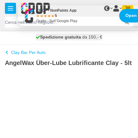
Salta al contenuto
€
CROP - NonPaints App
Open
5
Gratis - Sull’Google Play
Spedizione gratuita
100 giorni
spedito oggi
da 150,- €
Clay Bar Per Auto
AngelWax Über-Lube Lubrificante Clay - 5lt