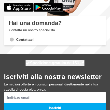
Hai una domanda?
Contatta un nostro specialista
Contattaci
Spedizione gratuita
100 giorni
spedito oggi
da 150,- €
Iscriviti alla nostra newsletter
Le migliori offerte e i consigli personali direttamente nella tua
casella di posta elettronica.
Indirizzo email
Iscriviti