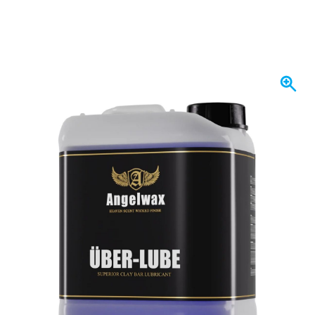
Disponibile a breve
88,
€
47
incl. IVA
Tienimi aggiornato
Spedizione gratuita
da 150,- €
100 giorni
per resi & cambi
Recensioni dei clienti:
4,58/5
(7.072 recensioni)
Domanda su questo prodotto?