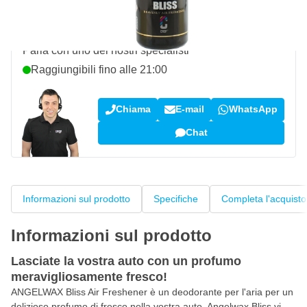
Domanda su questo prodotto?
Parla con uno dei nostri specialisti
Raggiungibili fino alle 21:00
Chiama
E-mail
WhatsApp
Chat
Informazioni sul prodotto
Specifiche
Completa l'acquisto
Informazioni sul prodotto
Lasciate la vostra auto con un profumo
meravigliosamente fresco!
ANGELWAX Bliss Air Freshener è un deodorante per l'aria per un
delizioso profumo di fresco nella vostra auto. Angelwax Bliss vi