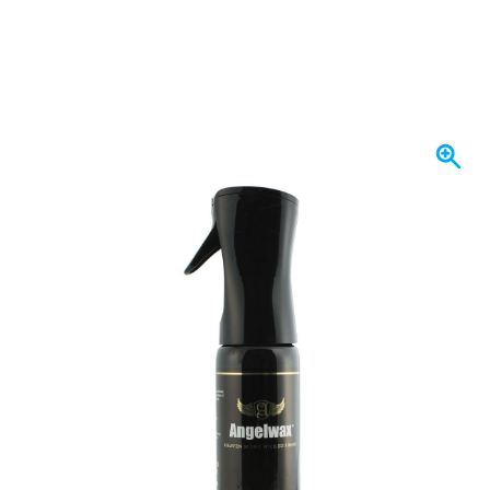
Spedito oggi
20,
€
01
incl. IVA
Quantità
Aggiungi al Carrello
Ordina entro le 23:59,
spedito oggi
Spedizione gratuita
da 150,- €
100 giorni
per resi & cambi
Recensioni dei clienti:
4,58/5
(7.055 recensioni)