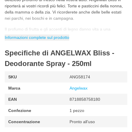
riporterà ai vostri ricordi più felici. Torte e pasticcini della nonna,
della mamma o della zia. Vi ricorderete anche delle belle estati
nei parchi, nei boschi e in campagna.
Il profumo di frutta e gli accenti di legno danno vita a una
combinazione di profumi unica e irresistibile, che lascerà la vostra
Informazioni complete sul prodotto
auto di nuovo profumata. Una sola spruzzata di Angelwax Bliss
garantisce un profumo fresco che dura fino a un mese.
Specifiche di ANGELWAX Bliss -
Come si usa Angelwax Bliss?
Deodorante Spray - 250ml
Angelwax Bliss deve essere spruzzato direttamente sui tappetini
e/o sulla tappezzeria in tessuto. Nota: non utilizzare sui
rivestimenti in pelle. Rimuovere il tappo bianco dal flacone con
SKU
ANG58174
una certa forza e con un movimento circolare. Quindi collegare lo
Marca
Angelwax
spruzzatore in dotazione al flacone
Caratteristiche del rinfrescante d'aria ANGLWAX
EAN
8718858758180
Profumo fresco
Confezione
1 pezzo
Suggerimento regalo
Concentrazione
Pronto all’uso
Lunga durata