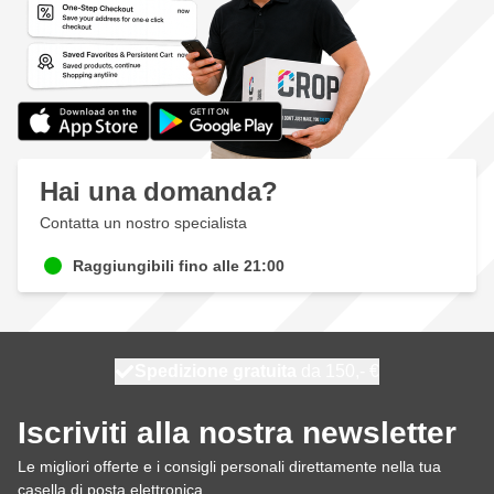
Hai una domanda?
Contatta un nostro specialista
Raggiungibili fino alle 21:00
Spedizione gratuita
100 giorni
spedito oggi
da 150,- €
Iscriviti alla nostra newsletter
Le migliori offerte e i consigli personali direttamente nella tua
casella di posta elettronica.