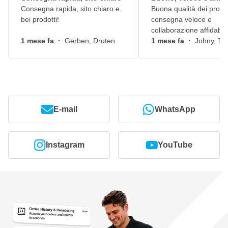
Consegna rapida, sito chiaro e
Buona qualità dei prodot
bei prodotti!
consegna veloce e
collaborazione affidabile
1 mese fa
·
Gerben, Druten
1 mese fa
·
Johny, Ti
E-mail
WhatsApp
Instagram
YouTube