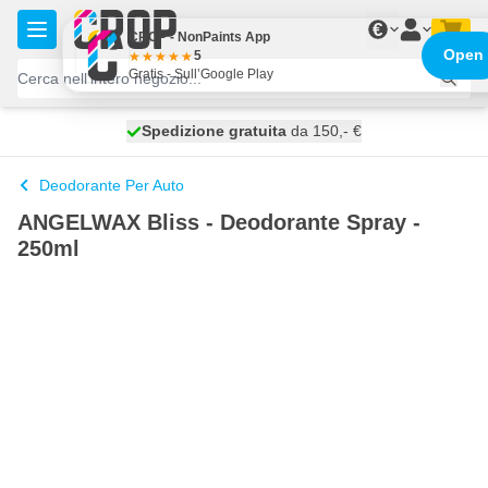
Salta al contenuto
€
CROP - NonPaints App
Open
5
Gratis - Sull’Google Play
Spedizione gratuita
100 giorni
spedito oggi
da 150,- €
Deodorante Per Auto
ANGELWAX Bliss - Deodorante Spray -
250ml