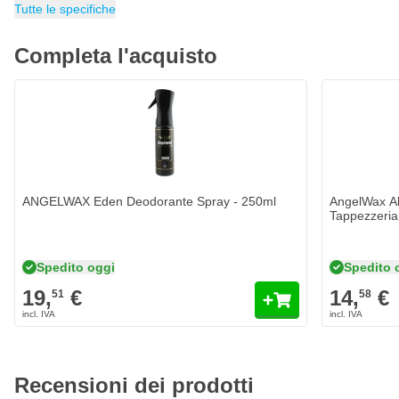
Adatto come schiuma attiva
Contenuto
Categoria
Deodorante Per Auto
250 ml
No
Tutte le specifiche
Contenuto: 250 ml
Ideale anche come regalo!
Completa l'acquisto
ANGELWAX Eden Deodorante Spray - 250ml
AngelWax Ab
Tappezzeria
Spedito oggi
Spedito 
19,
€
14,
€
51
58
Recensioni dei prodotti