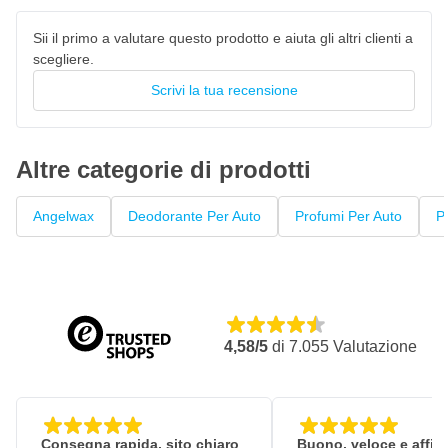
Sii il primo a valutare questo prodotto e aiuta gli altri clienti a
scegliere.
Scrivi la tua recensione
Altre categorie di prodotti
Angelwax
Deodorante Per Auto
Profumi Per Auto
P
4,58/5
di
7.055
Valutazione
Consegna rapida, sito chiaro
Buono, veloce e affid