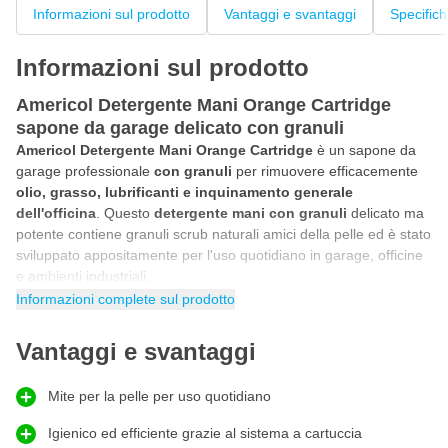
Informazioni sul prodotto
Vantaggi e svantaggi
Specific
Informazioni sul prodotto
Americol Detergente Mani Orange Cartridge
sapone da garage delicato con granuli
Americol Detergente Mani Orange Cartridge
è un sapone da
garage professionale
con granuli
per rimuovere efficacemente
olio, grasso, lubrificanti e inquinamento generale
dell'officina
. Questo
detergente mani con granuli
delicato ma
potente contiene granuli scrub naturali amici della pelle ed è stato
sviluppato appositamente per l'uso quotidiano in garage, officine
e ambienti industriali.
Informazioni complete sul prodotto
Detergente mani professionale in cartuccia per sistemi
dispenser
Vantaggi e svantaggi
La
cartuccia Orange
ha una
viscosità media
che permette un
funzionamento ottimale nei sistemi dispenser professionali. La
soluzione in cartuccia garantisce un dosaggio igienico ed
Mite per la pelle per uso quotidiano
efficiente durante l'uso intensivo. Inoltre, questa variante in
cartuccia è compatibile con diversi sistemi dispenser
Igienico ed efficiente grazie al sistema a cartuccia