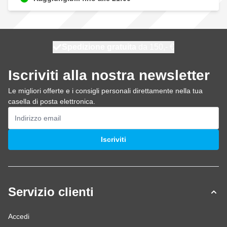
Spedizione gratuita
100 giorni
spedito oggi
da 150,- €
Iscriviti alla nostra newsletter
Le migliori offerte e i consigli personali direttamente nella tua
casella di posta elettronica.
Indirizzo email
Iscriviti
Servizio clienti
Accedi