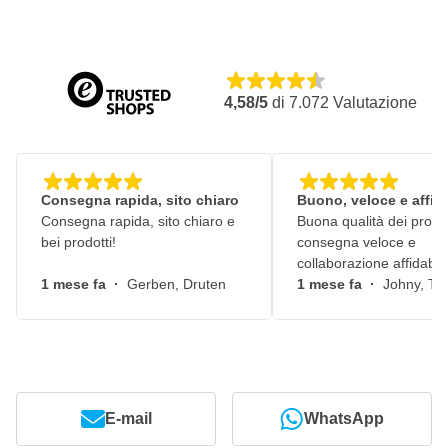
4,58/5
di
7.072
Valutazione
Consegna rapida, sito chiaro
Buono, veloce e affid
Consegna rapida, sito chiaro e
Buona qualità dei prodot
bei prodotti!
consegna veloce e
collaborazione affidabile
1 mese fa
·
Gerben, Druten
1 mese fa
·
Johny, Ti
E-mail
WhatsApp