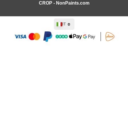
CROP - NonPaints.com
Lingua
IT
Aggiungi al Carrello