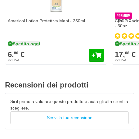
Dermatologicamente testato
Privo di solventi, siliconi e parabeni
Americol Lotion Protettiva Mani - 250ml
CROP Racing
Viscosità media
per un dosaggio controllato
- 30pz
Con
profumo fresco
Spedito oggi
Spedito 
6,
€
17,
€
80
08
Recensioni dei prodotti
Sii il primo a valutare questo prodotto e aiuta gli altri clienti a
scegliere.
Scrivi la tua recensione