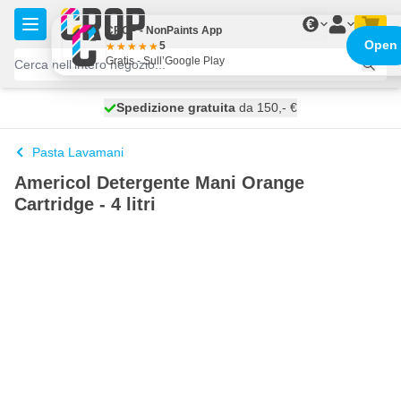
Salta al contenuto
€
CROP - NonPaints App
Open
5
Gratis - Sull’Google Play
Spedizione gratuita
100 giorni
spedito oggi
da 150,- €
Pasta Lavamani
Americol Detergente Mani Orange
Cartridge - 4 litri