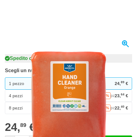
Spedito oggi
Scegli un numero
89
1 pezzo
24,
€
64
4 pezzi
23,
€
RISPARMIA IL 5%
pz
40
8 pezzi
22,
€
RISPARMIA IL 10%
pz
24,
€
89
incl. IVA