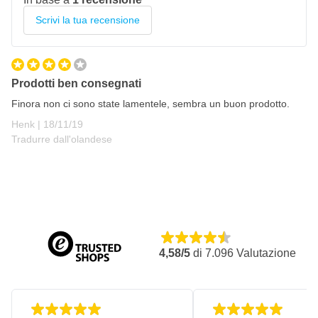
Scrivi la tua recensione
Prodotti ben consegnati
Finora non ci sono state lamentele, sembra un buon prodotto.
18 novembre 2019
Henk |
18/11/19
Tradurre dall'olandese
4,58/5
di
7.096
Valutazione