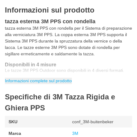
Informazioni sul prodotto
tazza esterna 3M PPS con rondella
tazza esterna 3M PPS con rondella per il Sistema di preparazione
alla verniciatura 3M PPS. La coppa esterna 3M PPS supporta il
Sistema 3M PPS durante la spruzzatura della vernice o della
lacca. Le tazze esterne 3M PPS sono dotate di rondella per
sigillare ermeticamente e saldamente la tazza.
Disponibili in 4 misure
Le tazze 3M PPS Outdoor sono disponibili in 4 diversi formati.
Informazioni complete sul prodotto
Grande 850 ml
(3M16023) - al pezzo
Standard 650ml
(3M-16001) - per 2 pezzi
Specifiche di 3M Tazza Rigida e
Midi 400ml
(3M-16122) - per 2 pezzi
Ghiera PPS
Mini 150ml
(3M-16115) - per 2 pezzi
SKU
conf_3M-buitenbeker
Marca
3M