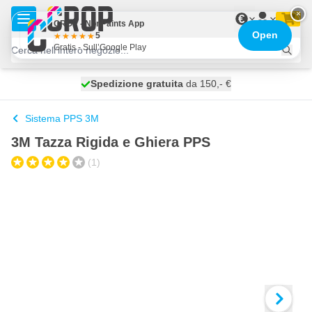
Salta al contenuto
×
€
CROP - NonPaints App
Open
5
Gratis - Sull’Google Play
Spedizione gratuita
100 giorni
spedito oggi
da 150,- €
Sistema PPS 3M
3M Tazza Rigida e Ghiera PPS
(1)