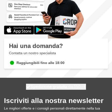
Hai una domanda?
Contatta un nostro specialista
Raggiungibili fino alle 18:00
Spedizione gratuita
100 giorni
spedito oggi
da 150,- €
Iscriviti alla nostra newsletter
Le migliori offerte e i consigli personali direttamente nella tua