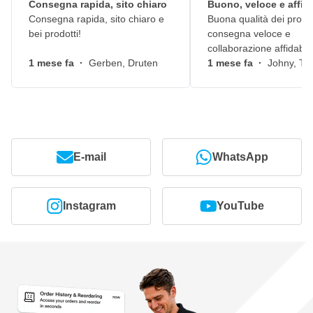
Consegna rapida, sito chiaro
Buono, veloce e affid
Consegna rapida, sito chiaro e
Buona qualità dei prodot
bei prodotti!
consegna veloce e
collaborazione affidabile
1 mese fa
·
Gerben, Druten
1 mese fa
·
Johny, Ti
E-mail
WhatsApp
Instagram
YouTube