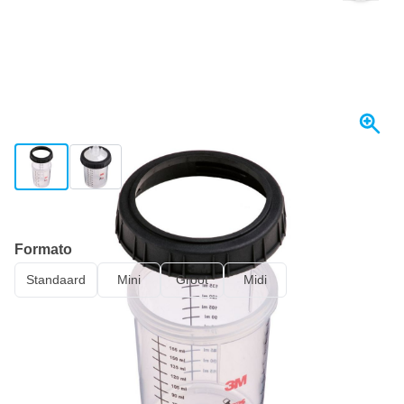
View larger image
View larger image
Spedito oggi
Formato
Standaard
Mini
Groot
Midi
15,
€
43
incl. IVA
Quantità
Aggiungi al Carrello