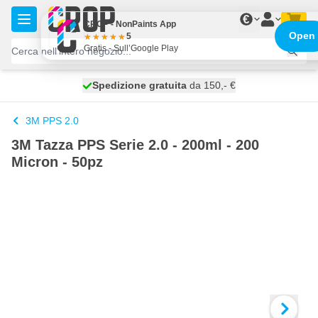
Salta al contenuto
€
CROP - NonPaints App
Open
5
Gratis - Sull’Google Play
Spedizione gratuita
100 giorni
spedito oggi
da 150,- €
3M PPS 2.0
3M Tazza PPS Serie 2.0 - 200ml - 200
Micron - 50pz