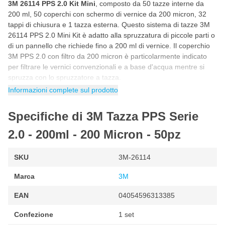
3M 26114 PPS 2.0 Kit Mini
, composto da 50 tazze interne da
200 ml, 50 coperchi con schermo di vernice da 200 micron, 32
tappi di chiusura e 1 tazza esterna. Questo sistema di tazze 3M
26114 PPS 2.0 Mini Kit è adatto alla spruzzatura di piccole parti o
di un pannello che richiede fino a 200 ml di vernice. Il coperchio
3M PPS 2.0 con filtro da 200 micron è particolarmente indicato
per filtrare le vernici convenzionali e a base d'acqua mentre si
spruzza con lo spruzzatore a tazza.
Informazioni complete sul prodotto
A cosa serve il sistema a tazza 3M PPS 2.0 Mini?
3M PPS 2.0 Mini può essere utilizzato per spruzzare piccole aree,
Specifiche di 3M Tazza PPS Serie
un pannello dell'auto, una portiera, uno sportello e altre parti che
richiedono poca vernice. Il sistema di ugelli Mini di 3M PPS 2.0
2.0 - 200ml - 200 Micron - 50pz
può essere utilizzato per spruzzare la vernice in qualsiasi
angolazione.
SKU
3M-26114
Come viene fornito il kit 3M 26114 PPS 2.0?
Marca
3M
50 tazze interne da 200 ml
EAN
04054596313385
50 Coperchi con filtro per vernice da 200 micron
Confezione
1 set
32 tappi di chiusura