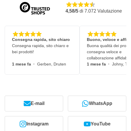
4,58/5
di
7.072
Valutazione
Consegna rapida, sito chiaro
Buono, veloce e affid
Consegna rapida, sito chiaro e
Buona qualità dei prodot
bei prodotti!
consegna veloce e
collaborazione affidabile
1 mese fa
·
Gerben, Druten
1 mese fa
·
Johny, Ti
E-mail
WhatsApp
Instagram
YouTube