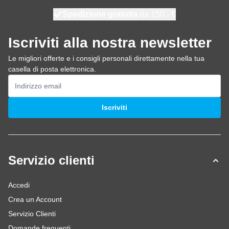
Spedizione gratuita
100 giorni
spedito oggi
da 150,- €
Iscriviti alla nostra newsletter
Le migliori offerte e i consigli personali direttamente nella tua
casella di posta elettronica.
Indirizzo email
Iscriviti
Servizio clienti
Accedi
Crea un Account
Servizio Clienti
Domande frequenti