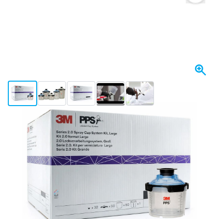
View larger image
View larger image
View larger image
View larger image
View larger image
Spedito oggi
96,
€
97
incl. IVA
Quantità
Aggiungi al Carrello
Ordina entro le 23:59,
spedito oggi
Spedizione gratuita
da 150,- €