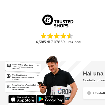
4,58/5
di
7.078
Valutazione
Hai un
Contatta un nos
Contatt