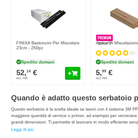
La contaminazione dall'esterno è impossibile; il sistema chiuso
incorporato.
La pulizia della pistola a spruzzo è semplice, poiché non è ne
tradizionale.
La lacca non utilizzata può essere conservata per un uso suc
FINIXA Bastoncini Per Miscelare
Astine Di Miscelazio
sulla tazza.
23cm - 250pz
(6)
Qualità superiore
- Possibilità di spruzzare sul pannello con un angolo di 90 gr
Spedito domani
Spedito domani
- Trasferimento ottimale del materiale
52,
€
5,
€
14
99
Efficienza ottimale Risparmio di materiale: gli spruzzatori h
grazie alla gestione ottimale del materiale
Risparmio fino al 70% sui solventi di pulizia
Quando è adatto questo serbatoio p
Massima produttività: sistema più rapido: miscelazione, spruz
Questo serbatoio è la scelta ideale se lavori con il sistema 3M P
Riduzione dell'esposizione dei dipendenti ai solventi e meno
maggiore quantità di vernice o primer, ad esempio per verniciare 
Facilità d'uso
grandi dimensioni. Ti permette di lavorare in modo efficiente senz
Leggi di più