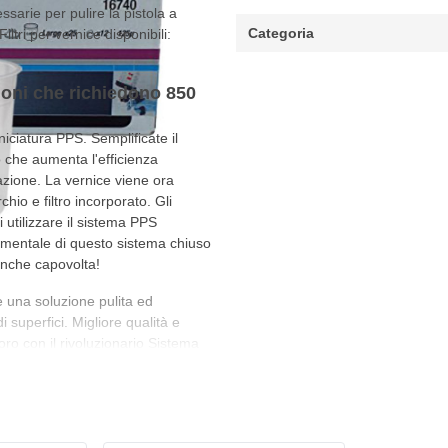
ssarie per pulire la pistola a
Categoria
ltri per vernice disponibili:
sioni che richiedono 850
iciatura PPS. Semplificate il
 che aumenta l'efficienza
lazione. La vernice viene ora
io e filtro incorporato. Gli
 utilizzare il sistema PPS
amentale di questo sistema chiuso
 anche capovolta!
 una soluzione pulita ed
di superfici. Migliore qualità e
voro con il rivoluzionario Sistema
una gamma completa di dimensioni
ola tazza per miscelare e