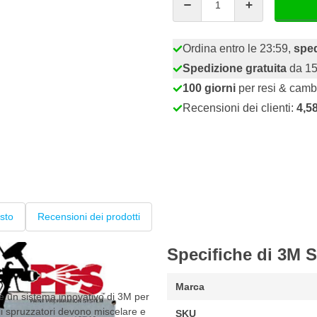
Ordina entro le 23:59,
spe
Spedizione gratuita
da 15
100 giorni
per resi & camb
Recensioni dei clienti:
4,5
sto
Recensioni dei prodotti
Specifiche di 3M 
Marca
è un sistema innovativo di 3M per
gli spruzzatori devono miscelare e
SKU