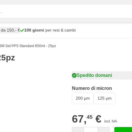
da 150,- €
100 giorni
per resi & cambi
3M Set PPS Standard 850ml - 25pz
25pz
Spedito domani
Numero di micron
200 µm
125 µm
67,
€
45
incl. IVA
Quantità