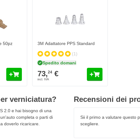
3M Adattatore PPS Standard
73,
€
24
 è dotato di un filtro
Spedito domani
Quantità
cessario pulire la tazza
Tipo
Aggiungi al Carrello
cessivo, posizionando il tappo
ne 50pz
3M Adattatore PPS Standard
(1)
adi
Spedito domani
73,
€
24
anno bisogno di meno vernice
er verniciatura?
Recensioni dei pro
zatura e pulizia
PS 2.0 e hai bisogno di una
 VOC (rispetto dell'ambiente)
un'auto completa o parti di
Sii il primo a valutare questo pr
a doverlo ricaricare.
scegliere.