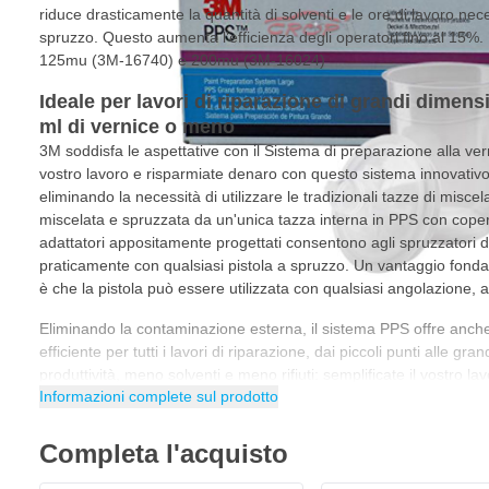
riduce drasticamente la quantità di solventi e le ore di lavoro nece
spruzzo. Questo aumenta l'efficienza degli operatori fino al 15%. Fi
125mu (3M-16740) e 200mu (3M-16024)
Ideale per lavori di riparazione di grandi dimen
ml di vernice o meno
3M soddisfa le aspettative con il Sistema di preparazione alla vern
vostro lavoro e risparmiate denaro con questo sistema innovativo
eliminando la necessità di utilizzare le tradizionali tazze di misce
miscelata e spruzzata da un'unica tazza interna in PPS con coperch
adattatori appositamente progettati consentono agli spruzzatori di
praticamente con qualsiasi pistola a spruzzo. Un vantaggio fond
è che la pistola può essere utilizzata con qualsiasi angolazione,
Eliminando la contaminazione esterna, il sistema PPS offre anche
efficiente per tutti i lavori di riparazione, dai piccoli punti alle gran
produttività, meno solventi e meno rifiuti: semplificate il vostro la
Informazioni complete sul prodotto
di preparazione alla verniciatura PPS di 3M, ora disponibile in 
che garantisce la tazza giusta per ogni lavoro.
Completa l'acquisto
Il Sistema di preparazione alla verniciatura 3M utilizza una s
spruzzare la vernice.