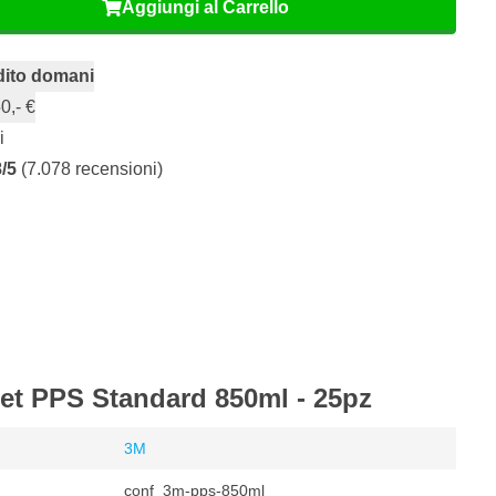
Aggiungi al Carrello
dito domani
0,- €
i
8/5
(7.078 recensioni)
Set PPS Standard 850ml - 25pz
3M
conf_3m-pps-850ml