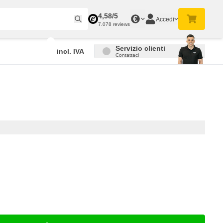
4,58/5
€
Accedi
7.078 reviews
Servizio clienti
incl. IVA
Contattaci