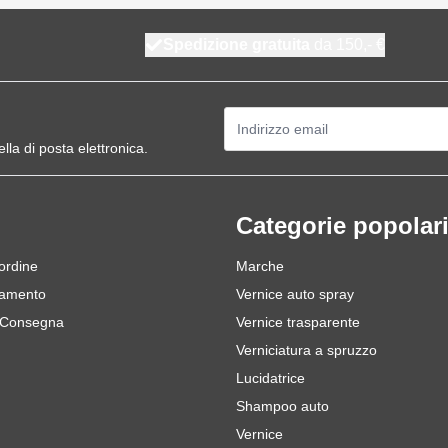
Spedizione gratuita
da 150,- €
Indirizzo email
ella di posta elettronica.
Categorie popolar
 ordine
Marche
gamento
Vernice auto spray
 Consegna
Vernice trasparente
Verniciatura a spruzzo
Lucidatrice
Shampoo auto
Vernice