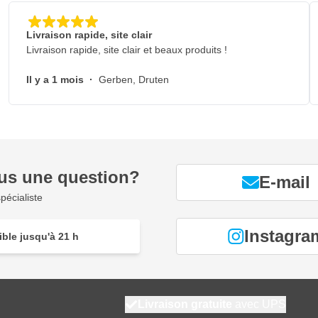
 aisé
Livraison rapide, site clair
Livraison rapide, site clair et beaux produits !
Il y a 1 mois
·
Gerben, Druten
us une question?
E-mail
pécialiste
Instagra
ble jusqu'à 21 h
Livraison gratuite
avec UPS