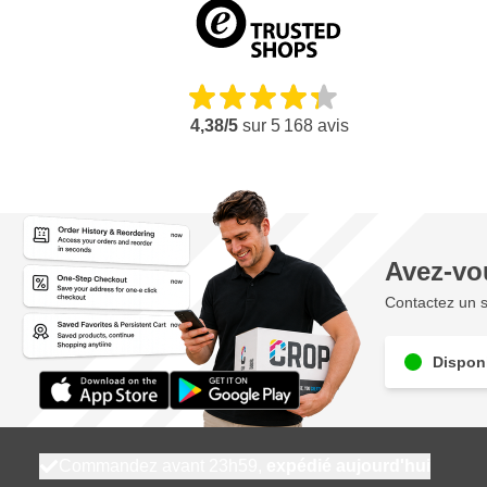
Châssis mobile avec poignée télescopique pour un transport
Pistolet RX-80 et HEA Pro Tip 517 inclus
4,38/5
sur
5 168
avis
Avez-vo
Contactez un s
Disponi
Commandez avant 23h59,
expédié aujourd'hui