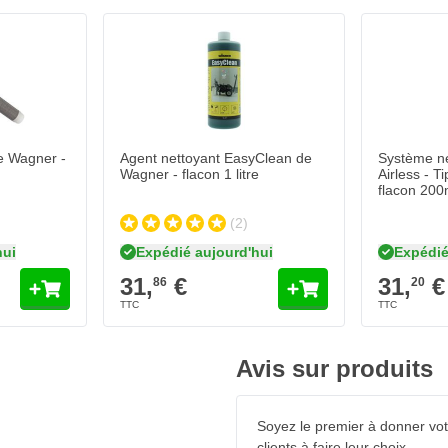
e
 rend ce pulvérisateur
érieur, dans une maison ou sur un
t déplacée. Le tuyau haute
tion, ce qui facilite
s professionnels
de Wagner -
Agent nettoyant EasyClean de
Système n
 en charge des buses de
Wagner - flacon 1 litre
Airless - 
flacon 200
ment puissant pour les
travaux
alimentation régulière du matériau
(2)
tilisation intensive. Grâce à la
hui
Expédié aujourd'hui
Expédié
ation professionnelle quotidienne.
31,
€
31,
€
86
20
es de haute qualité pour que
onc pas besoin d'acheter des
professionnelle.
Avis sur produits
Soyez le premier à donner votr
clients à faire leur choix.