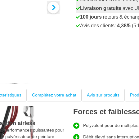
Livraison gratuite
avec U
100 jours
retours & échan
Avis des clients:
4,38/5
(5 
téristiques
Complétez votre achat
Avis sur produits
Prod
Forces et faibless
ation airless
Polyvalent pour de multiples
x performances puissantes pour
 Le pulvérisateur de peinture
Débit élevé sans interruptio