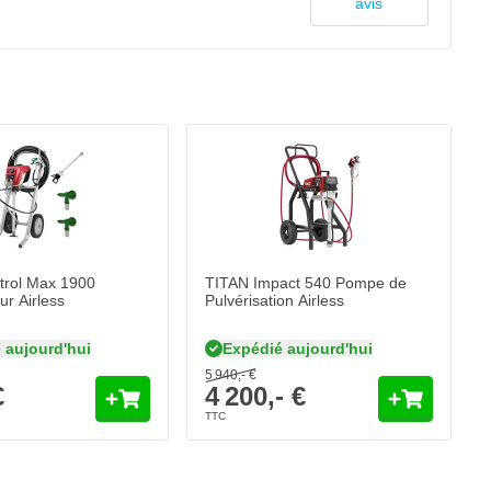
avis
trol Max 1900
TITAN Impact 540 Pompe de
ur Airless
Pulvérisation Airless
 aujourd'hui
Expédié aujourd'hui
5 940,- €
€
4 200,- €