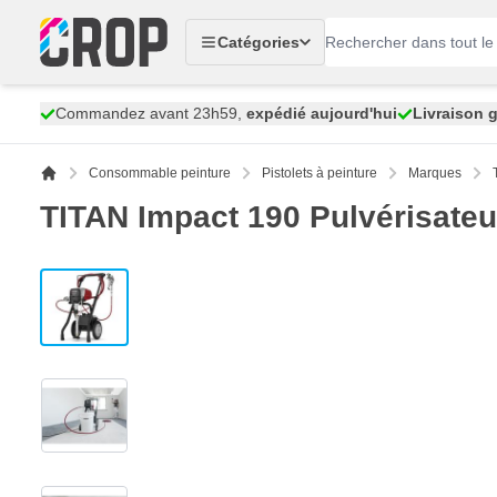
Aller au contenu
Catégories
Commandez avant 23h59,
expédié aujourd'hui
Livraison g
Consommable peinture
Pistolets à peinture
Marques
TITAN Impact 190 Pulvérisateu
View larger image
View larger image