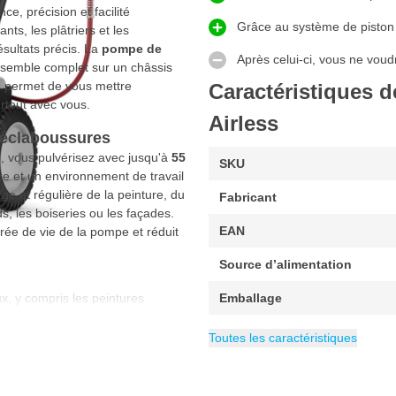
e, précision et facilité
Grâce au système de piston r
nts, les plâtriers et les
ésultats précis. La
pompe de
Après celui-ci, vous ne voudr
nsemble complet sur un châssis
s permet de vous mettre
Caractéristiques d
artout avec vous.
Airless
d'éclaboussures
e
, vous pulvérisez avec jusqu'à
55
SKU
re et un environnement de travail
e et régulière de la peinture, du
Fabricant
ds, les boiseries ou les façades.
EAN
rée de vie de la pompe et réduit
Source d’alimentation
, y compris les peintures
Emballage
ersions. Avec un débit puissant de
Type de pistolet de peinture
Exécution
Catégorie
Pompes et pistole
HEA
iration directe des godets, vous
Toutes les caractéristiques
u remplissage ou de