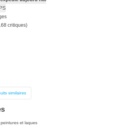
PS
ges
168 critiques)
uits similaires
es
 peintures et laques
n