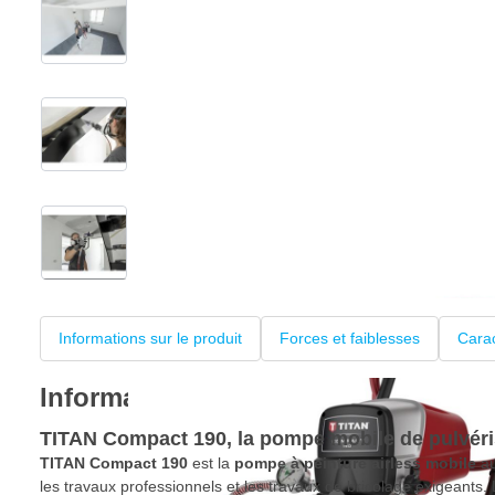
View larger image
View larger image
View larger image
+4
Informations sur le produit
Forces et faiblesses
Carac
Informations sur le produit
TITAN Compact 190, la pompe mobile de pulvéris
TITAN Compact 190
est la
pompe à peinture airless mobile
au
les travaux professionnels et les travaux de bricolage exigeants.