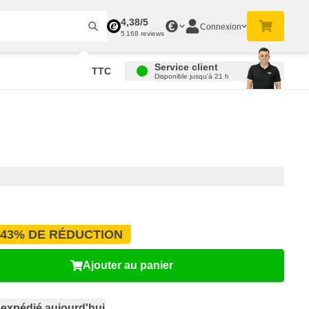
4,38/5
€
Connexion
5 168 reviews
Service client
TTC
Disponible jusqu'à 21 h
43% DE RÉDUCTION
Ajouter au panier
,
expédié aujourd'hui