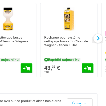
C
1
Qua
Ex
ettoyage buses
Recharge pour système
TipClean de Wagner-
nettoyage buses TipClean de
ml
Wagner - flacon 1 litre
 aujourd'hui
Expédié aujourd'hui
43,
€
32
e avis sur ce produit et aidez nos autres
Écrivez un