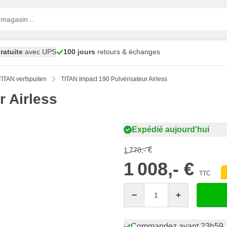
ratuite
avec UPS
100 jours
retours & échanges
TITAN verfspuiten
TITAN Impact 190 Pulvérisateur Airless
r Airless
Expédié aujourd'hui
1 770,- €
1 008,- €
TTC
Quantité
Commandez avant 23h59