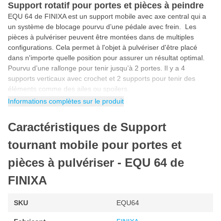
Support rotatif pour portes et pièces à peindre
EQU 64 de FINIXA est un support mobile avec axe central qui a
un système de blocage pourvu d’une pédale avec frein. Les
pièces à pulvériser peuvent être montées dans de multiples
configurations. Cela permet à l'objet à pulvériser d'être placé
dans n'importe quelle position pour assurer un résultat optimal.
Pourvu d’une rallonge pour tenir jusqu’à 2 portes. Il y a 4
supports verticaux avec crochet et 2 supports pour tenir des
éléments comme des ailes ou spoilers.
Informations complètes sur le produit
Pulvériser 2 portes en même temps
Voulez-vous pulvériser 2 portes aussi efficacement que possible?
Caractéristiques de Support
Alors ce support mobile est parfait pour vous! Avec ce support,
vous pouvez suspendre 2 portes en même temps afin de le
tournant mobile pour portes et
pouvoir pulvériser en même temps. De cette façon, vous
travaillez plus vite et vous obtenez un transfert de couleur
pièces à pulvériser - EQU 64 de
uniforme.
FINIXA
Caractéristiques
SKU
EQU64
Fabriqué de métal galvanisé de qualité supérieure
Poids: 26 kg