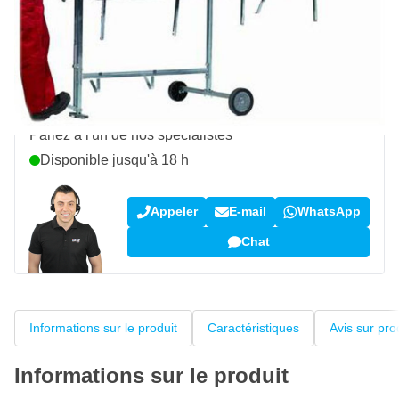
Livraison gratuite
avec UPS
100 jours
retours & échanges
Avis des clients:
4,38/5
(5 188 critiques)
Une question sur ce produit ?
Parlez à l'un de nos spécialistes
Disponible jusqu'à 18 h
Appeler
E-mail
WhatsApp
Chat
Informations sur le produit
Caractéristiques
Avis sur pro
Informations sur le produit