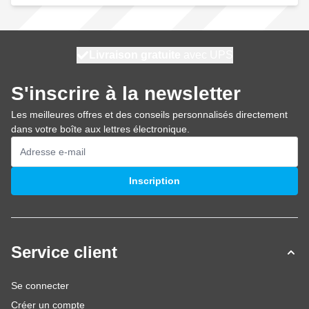
100 jours
Livraison gratuite
expédié aujourd'hui
avec UPS
S'inscrire à la newsletter
Les meilleures offres et des conseils personnalisés directement
dans votre boîte aux lettres électronique.
Adresse mail
Inscription
Service client
Se connecter
Créer un compte