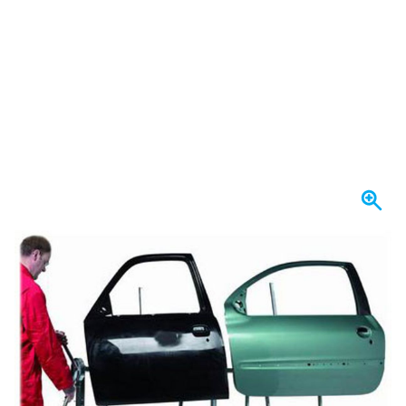
Expédié aujourd'hui
456,
€
36
TTC
Quantité
Ajouter au panier
Commandez avant 22h59,
expédié aujourd'hui