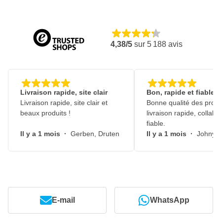
4,38/5
sur
5 188
avis
Livraison rapide, site clair
Bon, rapide et fiable
Livraison rapide, site clair et
Bonne qualité des produ
beaux produits !
livraison rapide, collabo
fiable.
Il y a 1 mois
·
Gerben, Druten
Il y a 1 mois
·
Johny, 
E-mail
WhatsApp