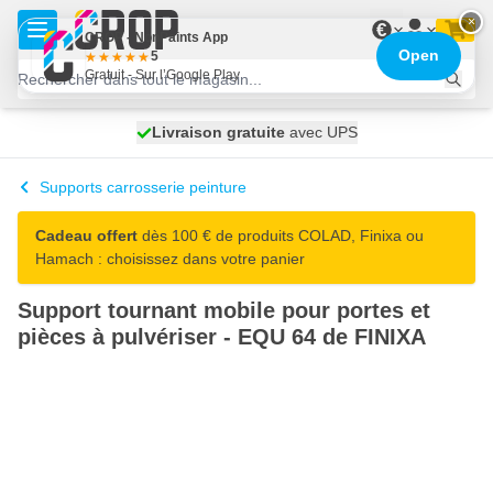
Aller au contenu
×
€
CROP - NonPaints App
Open
5
Gratuit - Sur l’Google Play
100 jours
Livraison gratuite
expédié aujourd'hui
avec UPS
Supports carrosserie peinture
Cadeau offert
dès 100 € de produits COLAD, Finixa ou
Hamach : choisissez dans votre panier
Support tournant mobile pour portes et
pièces à pulvériser - EQU 64 de FINIXA