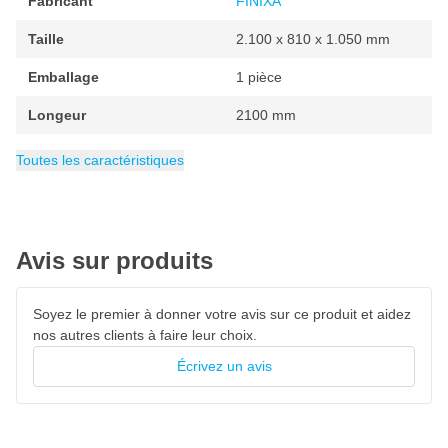
Fabricant
FINIXA
Dimensions du carton: 149 x 23 x 16 cm
Taille
2.100 x 810 x 1.050 mm
Emballage
1 pièce
Longeur
2100 mm
Largeur
EAN
Hauteur
Catégorie
5491196000397
810 mm
1050 mm
Supports carrosserie peinture
Toutes les caractéristiques
Avis sur produits
Soyez le premier à donner votre avis sur ce produit et aidez
nos autres clients à faire leur choix.
Écrivez un avis