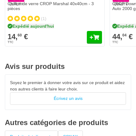
Nettoyant vitres puissant pour usage automobile
Chiffon de verre CROP Marshal 40x40cm - 3
CROP Downf
pièces
Auto 2000 
Élimine rapidement saleté, graisse et empreintes digitales
(1)
Résultat sans traces à l’intérieur et à l’extérieur
Expédié aujourd'hui
Expédié 
Convient aux pare-brises, rétroviseurs et surfaces vitrées
14,
€
44,
€
60
04
Application facile en spray
Ne laisse ni voile ni film
Pratique, conditionné en 750 ml
Améliore la visibilité et la sécurité
Avis sur produits
Soyez le premier à donner votre avis sur ce produit et aidez
nos autres clients à faire leur choix.
Écrivez un avis
Autres catégories de produits