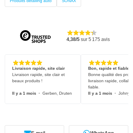
Produits detailing auto
SONAX
4,38/5
sur
5 175
avis
Livraison rapide, site clair
Bon, rapide et fiable
Livraison rapide, site clair et
Bonne qualité des produ
beaux produits !
livraison rapide, collabo
fiable.
Il y a 1 mois
·
Gerben, Druten
Il y a 1 mois
·
Johny, 