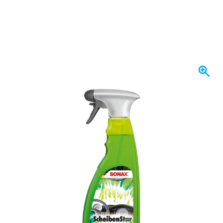
Expédié aujourd'hui
6,
€
61
TTC
Quantité
Ajouter au panier
Commandez avant 23h59,
expédié aujourd'hui
Livraison gratuite
avec UPS
100 jours
retours & échanges
Avis des clients:
4,38/5
(5 175 critiques)