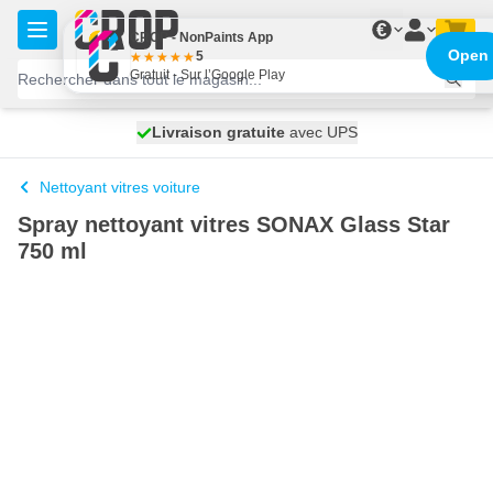
Aller au contenu
€
CROP - NonPaints App
Open
5
Gratuit - Sur l’Google Play
100 jours
Livraison gratuite
expédié aujourd'hui
avec UPS
Nettoyant vitres voiture
Spray nettoyant vitres SONAX Glass Star
750 ml