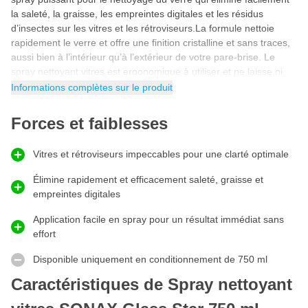
la saleté, la graisse, les empreintes digitales et les résidus
d’insectes sur les vitres et les rétroviseurs.La formule nettoie
rapidement le verre et offre une finition cristalline et sans traces,
aussi bien à l’intérieur qu’à l’extérieur de votre pare-brise. Le
spray nettoyant vitres est ergonomique à utiliser et ne laisse ni
film ni voile, garantissant une visibilité et une sécurité
Informations complètes sur le produit
maximales. Ce nettoyant pour vitres est idéal pour la voiture, le
camping-car ou le bateau et procure aux vitres un aspect frais et
Forces et faiblesses
clair durable.
Quand et pourquoi utiliser ce spray nettoyant vitres
Vitres et rétroviseurs impeccables pour une clarté optimale
Utilisez le
spray nettoyant vitres SONAX Glass Star
pour
Élimine rapidement et efficacement saleté, graisse et
nettoyer rapidement et efficacement les vitres, rétroviseurs et
empreintes digitales
autres surfaces vitrées. Ce nettoyant pour vitres élimine saleté,
poussière, traces de graisse et résidus de pluie sans laisser de
Application facile en spray pour un résultat immédiat sans
traces ni de voile. Grâce à son action puissante, vous avez
effort
besoin de moins de passages avec le chiffon et terminez le
nettoyage plus rapidement. Le produit convient à toutes les
Disponible uniquement en conditionnement de 750 ml
surfaces vitrées automobiles et assure une ligne de vision claire
Caractéristiques de Spray nettoyant
et impeccable. Idéal avant un trajet ou dans le cadre de votre
entretien et lavage régulier.