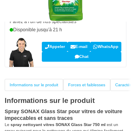
Une question sur ce produit ?
Parlez à l'un de nos spécialistes
Disponible jusqu'à 21 h
Appeler
E-mail
WhatsApp
Chat
Informations sur le produit
Forces et faiblesses
Caractér
Informations sur le produit
Spray SONAX Glass Star pour vitres de voiture
impeccables et sans traces
Le
spray nettoyant vitres SONAX Glass Star 750 ml
est un
spray puissant pour le nettoyage du verre qui élimine facilement