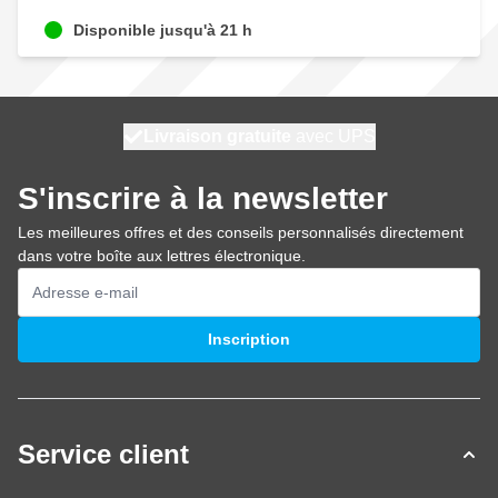
Disponible jusqu'à 21 h
100 jours
Livraison gratuite
expédié aujourd'hui
avec UPS
S'inscrire à la newsletter
Les meilleures offres et des conseils personnalisés directement
dans votre boîte aux lettres électronique.
Adresse mail
Inscription
Service client