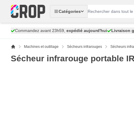
Aller au contenu
Catégories
Commandez avant 23h59,
expédié aujourd'hui
Livraison g
Machines et outillage
Sécheurs infrarouges
Sécheurs infr
Sécheur infrarouge portable I