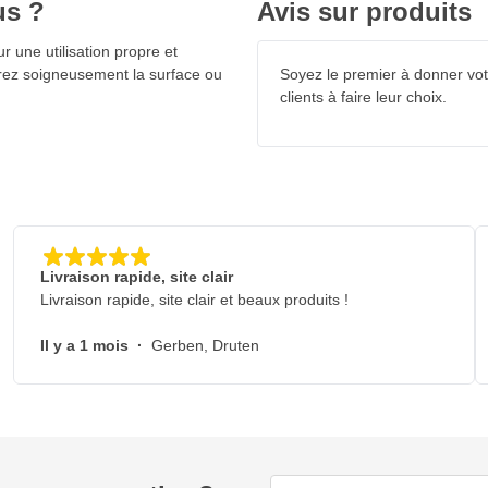
us ?
Avis sur produits
ge constituent donc un choix idéal
r une utilisation propre et
arez soigneusement la surface ou
Soyez le premier à donner votr
clients à faire leur choix.
Livraison rapide, site clair
1 PrepCure
Livraison rapide, site clair et beaux produits !
Il y a 1 mois
·
Gerben, Druten
haleur
rt