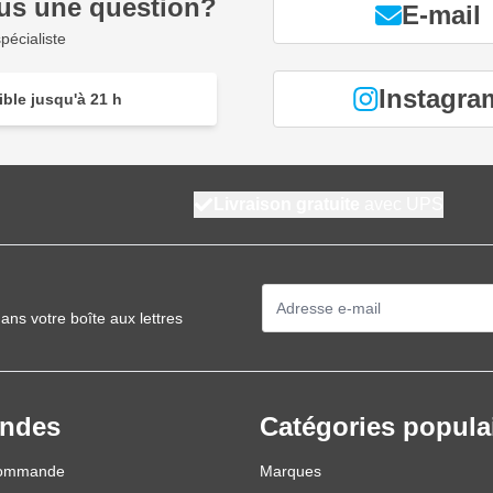
us une question?
E-mail
pécialiste
Instagra
ble jusqu'à 21 h
Livraison gratuite
avec UPS
Adresse mail
ans votre boîte aux lettres
ndes
Catégories popula
commande
Marques