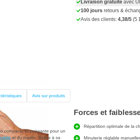
Livraison gratuite
avec U
100 jours
retours & échan
Avis des clients:
4,38/5
(5 
téristiques
Avis sur produits
Forces et faibless
Répartition optimale de la c
on compacte et puissante pour un
mobile
et du mastic. Grâce à sa
Minuterie réglable manuell