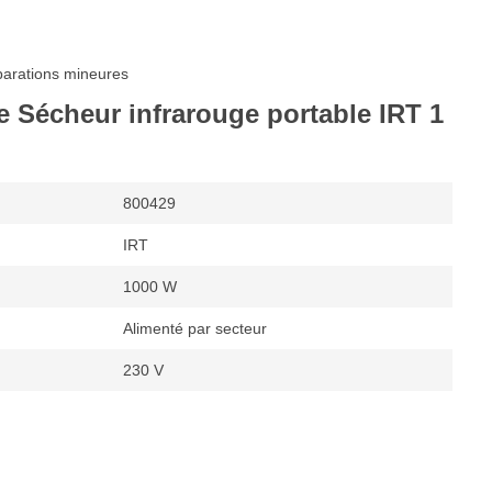
parations mineures
e Sécheur infrarouge portable IRT 1
800429
IRT
1000 W
Alimenté par secteur
230 V
es
uges
m
od
1