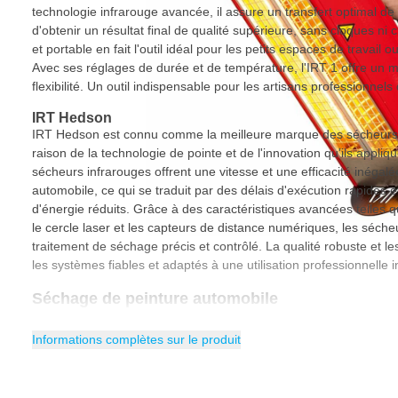
technologie infrarouge avancée, il assure un transfert optimal de 
d'obtenir un résultat final de qualité supérieure, sans cloques ni
et portable en fait l'outil idéal pour les petits espaces de travail o
Avec ses réglages de durée et de température, l'IRT 1 offre un 
flexibilité. Un outil indispensable pour les artisans professionnels 
IRT Hedson
IRT Hedson est connu comme la meilleure marque des sécheurs 
raison de la technologie de pointe et de l'innovation qu'ils appliq
sécheurs infrarouges offrent une vitesse et une efficacité inégal
automobile, ce qui se traduit par des délais d'exécution rapides
d'énergie réduits. Grâce à des caractéristiques avancées telles 
le cercle laser et les capteurs de distance numériques, les séch
traitement de séchage précis et contrôlé. La qualité robuste et l
les systèmes fiables et adaptés à une utilisation professionnelle i
Séchage de peinture automobile
Le séchage de la peinture automobile est rapide et efficace avec 
la chaleur rayonnante pour durcir la peinture. Au lieu de chauffer
Informations complètes sur le produit
se concentre directement sur la peinture, ce qui rend le séchage p
réduit le risque de particules de poussière dans la peinture et gar
principaux avantages sont la réduction du temps de séchage, l'eff