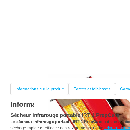
Informations sur le produit
Forces et faiblesses
Carac
Informations sur le produit
Sécheur infrarouge portable IRT 1 PrepCure
Le
sécheur infrarouge portable IRT 1 PrepCure
est une soluti
séchage rapide et efficace des revêtements, de la
peinture auto