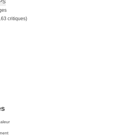
PS
ges
163 critiques)
es
haleur
ement