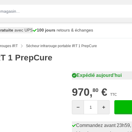
ratuite
avec UPS
100 jours
retours & échanges
arouges IRT
Sécheur infrarouge portable IRT 1 PrepCure
RT 1 PrepCure
Expédié aujourd'hui
970,
€
80
TTC
Quantité
Commandez avant 23h59