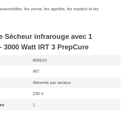
utomobiles, les vernis, les apprêts, les mastics et les
e Sécheur infrarouge avec 1
- 3000 Watt IRT 3 PrepCure
800610
IRT
Alimenté par secteur
230 V
ges
1
uges
1.400mm
od
60 cm