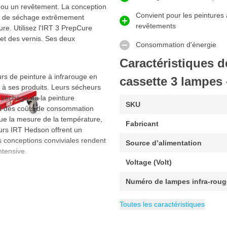
s ou un revêtement. La conception
Convient pour les peintures a
ité de séchage extrêmement
revêtements
re. Utilisez l'IRT 3 PrepCure
et des vernis. Ses deux
Consommation d'énergie
Caractéristiques d
s de peinture à infrarouge en
cassette 3 lampes 
ue à ses produits. Leurs sécheurs
e séchage de la peinture
SKU
 et des coûts de consommation
que la mesure de la température,
Fabricant
eurs IRT Hedson offrent un
es conceptions conviviales rendent
Source d’alimentation
ntensive.
Voltage (Volt)
un sécheur infrarouge, qui utilise
Numéro de lampes infra-rou
 l'air, le rayonnement infrarouge
Emballage
Distance min. au panneau
Surface sèche
Type de chauffage
En watts (Watt)
Catégorie
Sécheurs infraro
1 pièce
1.000mm x 
1000 W
Infraro
lus efficace et plus rapide. Cela
Toutes les caractéristiques
antit une finition sans traces. Les
icacité énergétique et