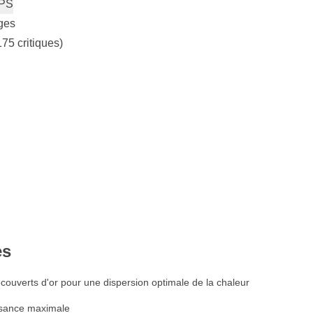
PS
ges
175 critiques)
es
ecouverts d'or pour une dispersion optimale de la chaleur
ssance maximale