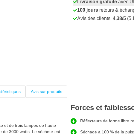
Livraison gratuite
avec U
100 jours
retours & échan
Avis des clients:
4,38/5
(5 
téristiques
Avis sur produits
Forces et faibless
Réflecteurs de forme libre r
e et de trois lampes de haute
e de 3000 watts. Le sécheur est
Séchage à 100 % de la pui