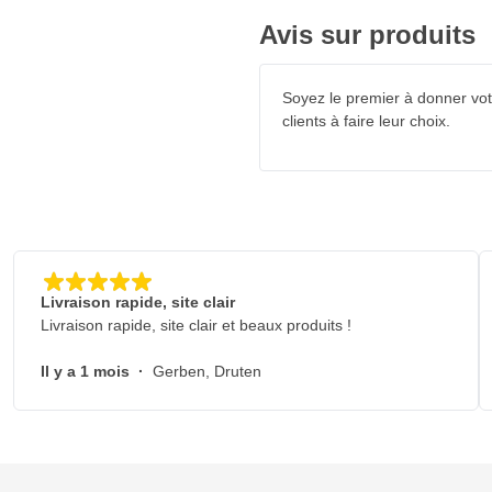
ge constituent donc un choix idéal
Avis sur produits
Soyez le premier à donner votr
ontale
clients à faire leur choix.
e
Livraison rapide, site clair
Livraison rapide, site clair et beaux produits !
timale de la chaleur
Il y a 1 mois
·
Gerben, Druten
nts, les apprêts, les mastics et