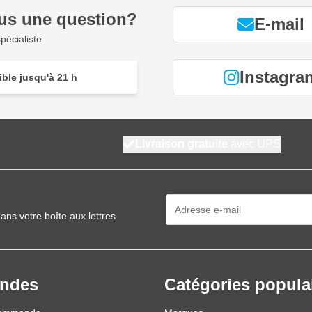
us une question?
E-mail
rolonge la durée de vie des lampes
pécialiste
Instagra
ble jusqu'à 21 h
Livraison gratuite
avec UPS
Adresse mail
ans votre boîte aux lettres
ndes
Catégories popula