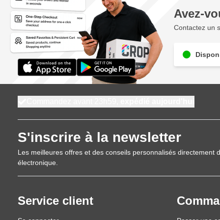
Filtre à poussière efficace sur les cassettes
Avez-vo
Un système de ventilation puissant refroidit la cassette et p
Contactez un s
Disponi
Commandez avant 23h59,
expédié aujourd'hui
S'inscrire à la newsletter
Les meilleures offres et des conseils personnalisés directement d
électronique.
Service client
Comma