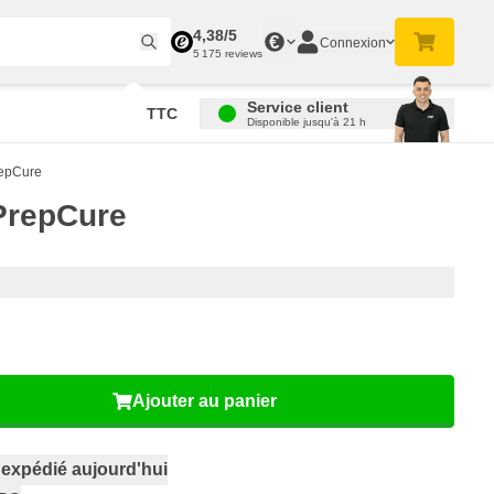
4,38/5
€
Connexion
5 175 reviews
Service client
TTC
Disponible jusqu'à 21 h
repCure
 PrepCure
Ajouter au panier
,
expédié aujourd'hui