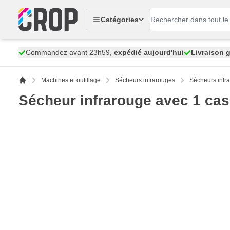
Aller au contenu
Catégories
Commandez avant 23h59,
expédié aujourd'hui
Livraison g
Machines et outillage
Sécheurs infrarouges
Sécheurs infr
Sécheur infrarouge avec 1 cas