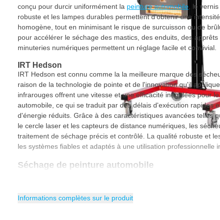
conçu pour durcir uniformément la
peinture automobile
, le verni
robuste et les lampes durables permettent d'obtenir une intens
homogène, tout en minimisant le risque de surcuisson ou de brûlu
pour accélérer le séchage des mastics, des enduits, des apprêts 
minuteries numériques permettent un réglage facile et convivial.
IRT Hedson
IRT Hedson est connu comme la la meilleure marque des sécheur
raison de la technologie de pointe et de l'innovation qu'il appliq
infrarouges offrent une vitesse et une efficacité inégalées pour l
automobile, ce qui se traduit par des délais d'exécution rapides
d'énergie réduits. Grâce à des caractéristiques avancées telles 
le cercle laser et les capteurs de distance numériques, les séch
traitement de séchage précis et contrôlé. La qualité robuste et l
les systèmes fiables et adaptés à une utilisation professionnelle i
Séchage de peinture automobile
Le séchage de la peinture automobile est rapide et efficace avec 
la chaleur rayonnante pour durcir la peinture. Au lieu de chauffer
se concentre directement sur la peinture, ce qui rend le séchage p
Informations complètes sur le produit
réduit le risque de particules de poussière dans la peinture et gar
principaux avantages sont la réduction du temps de séchage, l'eff