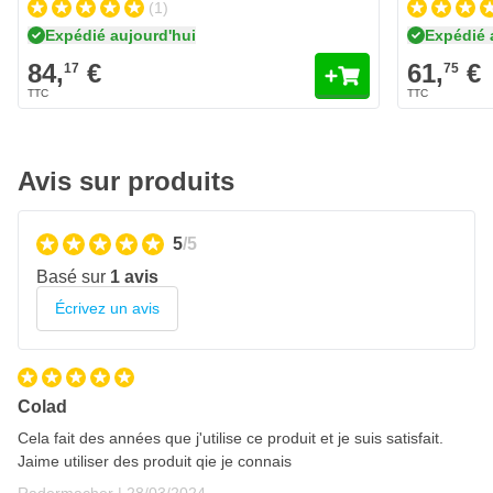
(1)
Expédié aujourd'hui
Expédié 
84,
€
61,
€
17
75
Avis sur produits
5
/5
Basé sur
1 avis
Écrivez un avis
Colad
Cela fait des années que j'utilise ce produit et je suis satisfait.
Jaime utiliser des produit qie je connais
28 mars 2024