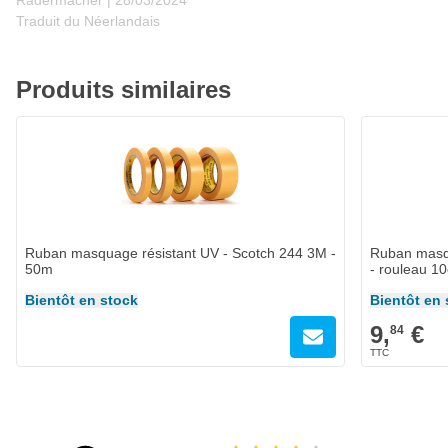
Radermacher |
28/03/2024
Traduit du Néerlandais
Produits similaires
Ruban masquage résistant UV - Scotch 244 3M -
Ruban masqu
50m
- rouleau 1
Bientôt en stock
Bientôt en 
9,
€
84