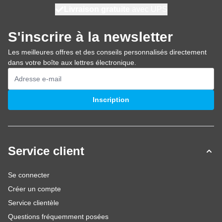
100 jours
Livraison gratuite
expédié aujourd'hui
avec UPS
S'inscrire à la newsletter
Les meilleures offres et des conseils personnalisés directement
dans votre boîte aux lettres électronique.
Adresse mail
Inscription
Service client
Se connecter
Créer un compte
Service clientèle
Questions fréquemment posées