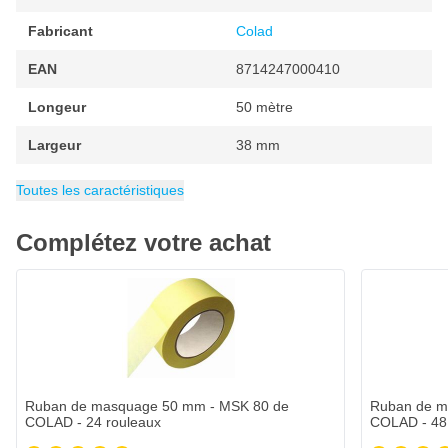
Emballé par 24 rouleaux dans une boîte
Fabricant
Colad
EAN
8714247000410
Longeur
50 mètre
Largeur
38 mm
Contenu
Emballage
Poids
Tape Type
Nombre de microns
Épaisseur
Catégorie
10 g
10 grammes
Rubans adhésifs
0.135 mm
Ruban de masquage
24 pièces
135 µm
Toutes les caractéristiques
Complétez votre achat
Ruban de masquage 50 mm - MSK 80 de
Ruban de m
COLAD - 24 rouleaux
COLAD - 48