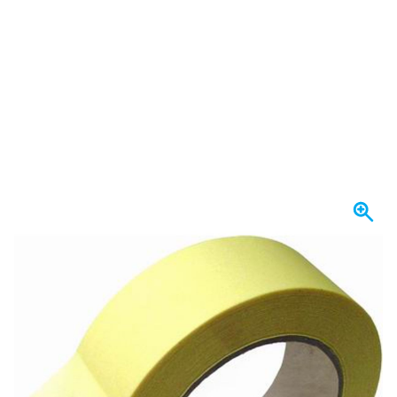
Expédié aujourd'hui
Variante
Ruban de masquage 38 mm - MSK 80 de COLAD - 24 rouleaux
61,
€
75
TTC