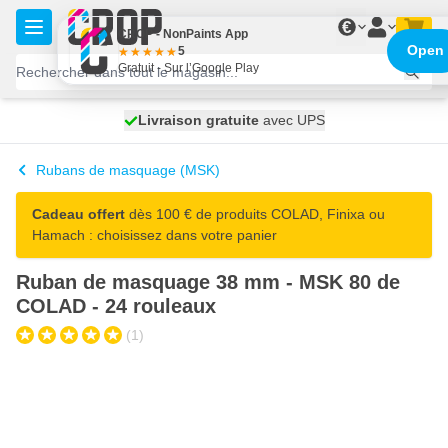
Aller au contenu
€
CROP - NonPaints App
Open
5
Gratuit - Sur l’Google Play
100 jours
Livraison gratuite
expédié aujourd'hui
avec UPS
Rubans de masquage (MSK)
Cadeau offert
dès 100 € de produits COLAD, Finixa ou
Hamach : choisissez dans votre panier
Ruban de masquage 38 mm - MSK 80 de
COLAD - 24 rouleaux
(1)