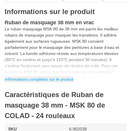
Informations sur le produit
Ruban de masquage 38 mm en vrac
Le ruban masquage MSK 80 de 38 mm est parmi les meilleur
rubans de masquage pour masquer les transitions. Il adhère
également aux surfaces rugueuses. MSK 80 convient
parfaitement pour le masquage des peintures à base d’eau et
solvant. La bande adhésive résiste aux températures élevées
(80°C en continu et jusqu'à 110°C pendant 30 minutes). Il
s’enlève facilement sans laisser de résidus de colle. Pour ces
raisons le MSK 80 est un clair favori avec les carrossiers et
peintres.
Informations complètes sur le produit
Caractéristiques
Caractéristiques de Ruban de
Excellent pouvoir adhésif
masquage 38 mm - MSK 80 de
Ne laisse aucun résidu de colle
COLAD - 24 rouleaux
Résistant jusqu'à 80°C
À utiliser avec les peintures à base d’eau ou solvant
SKU
6-902038