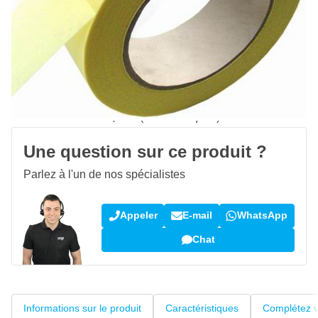
Quantité
Ajouter au panier
Commandez avant 23h59,
expédié aujourd'hui
Livraison gratuite
avec UPS
100 jours
retours & échanges
Avis des clients:
4,38/5
(5 163 critiques)
Une question sur ce produit ?
Parlez à l'un de nos spécialistes
Appeler
E-mail
WhatsApp
Chat
Informations sur le produit
Caractéristiques
Complétez v