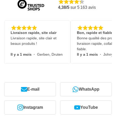
4,38/5
sur
5 163
avis
Livraison rapide, site clair
Bon, rapide et fiable
Livraison rapide, site clair et
Bonne qualité des produ
beaux produits !
livraison rapide, collabo
fiable.
Il y a 1 mois
·
Gerben, Druten
Il y a 1 mois
·
Johny, 
E-mail
WhatsApp
Instagram
YouTube