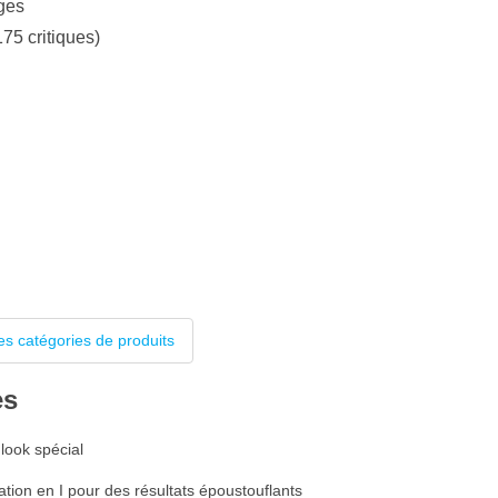
ges
175 critiques)
es catégories de produits
es
 look spécial
ation en I pour des résultats époustouflants