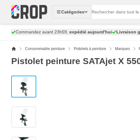
Aller au contenu
Catégories
Commandez avant 23h59,
expédié aujourd'hui
Livraison g
Consommable peinture
Pistolets à peinture
Marques
Pistolet peinture SATAjet X 550
View larger image
View larger image