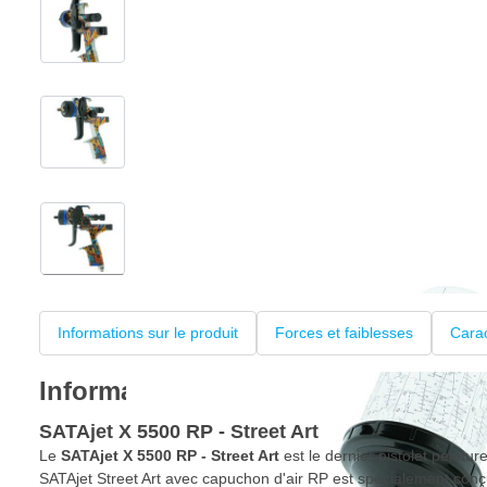
View larger image
View larger image
View larger image
+6
Informations sur le produit
Forces et faiblesses
Carac
Informations sur le produit
SATAjet X 5500 RP - Street Art
Le
SATAjet X 5500 RP - Street Art
est le dernier pistolet peintu
SATAjet Street Art avec capuchon d'air RP est spécialement conç