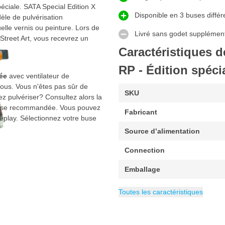
éciale. SATA Special Edition X
Disponible en 3 buses différ
èle de pulvérisation
lle vernis ou peinture. Lors de
Livré sans godet supplémen
 Street Art, vous recevrez un
Caractéristiques d
RP - Édition spécia
tée
avec ventilateur de
sous. Vous n'êtes pas sûr de
SKU
ez pulvériser? Consultez alors la
e buse recommandée. Vous pouvez
Fabricant
eplay. Sélectionnez votre buse
Source d’alimentation
Connection
Emballage
Consommation d'air
Capacité du godet
Type de pistolet de peinture
Exécution
Catégorie
Pistolets SATA
RP
600 ml
290 li
Toutes les caractéristiques
Édition spéciale
passant d'un exutoire rebelle à
des villes où il est maintenant