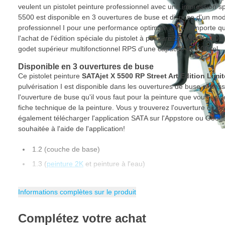
veulent un pistolet peinture professionnel avec une impression sp
5500 est disponible en 3 ouvertures de buse et dispose d'un mod
professionnel I pour une performance optimale avec n'importe que
l'achat de l'édition spéciale du pistolet à peinture SATAjet X 5500
godet supérieur multifonctionnel RPS d'une capacité de 600 ml.
Disponible en 3 ouvertures de buse
Ce pistolet peinture
SATAjet X 5500 RP Street Art Edition Limi
pulvérisation I est disponible dans les ouvertures de buse ci-des
l'ouverture de buse qu'il vous faut pour la peinture que vous voul
fiche technique de la peinture. Vous y trouverez l'ouverture d
également télécharger l'application SATA sur l'Appstore ou Googl
souhaitée à l'aide de l'application!
1.2 (couche de base)
1.3 (
peinture 2K
et peinture à l'eau)
1.4 (peinture 2K et peinture à l'eau)
Informations complètes sur le produit
À propos du pistolet peinture SATA Street Art - 
Le Street Art a vu le jour en Amérique et s'est développé depuis, 
Complétez votre achat
une forme d'art mondiale. Le Street Art a commencé sur les murs 