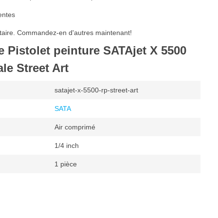
entes
taire. Commandez-en d'autres maintenant!
e Pistolet peinture SATAjet X 5500
le Street Art
satajet-x-5500-rp-street-art
SATA
Air comprimé
1/4 inch
1 pièce
tres par minute
Godet supérieur