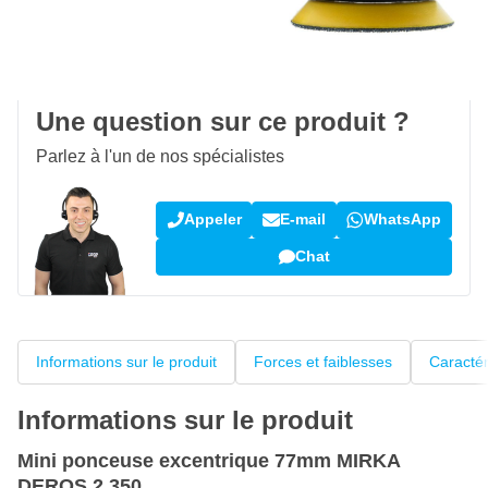
Livraison gratuite
avec UPS
100 jours
retours & échanges
Avis des clients:
4,38/5
(5 163 critiques)
Une question sur ce produit ?
Parlez à l'un de nos spécialistes
Appeler
E-mail
WhatsApp
Chat
Informations sur le produit
Forces et faiblesses
Caractér
Informations sur le produit
Mini ponceuse excentrique 77mm MIRKA
DEROS 2 350