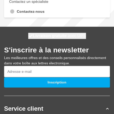
Contactez un spécialiste
Contactez-nous
100 jours
Livraison gratuite
expédié aujourd'hui
avec UPS
S'inscrire à la newsletter
Les meilleures offres et des conseils personnalisés directement
dans votre boîte aux lettres électronique.
Adresse mail
Inscription
Service client