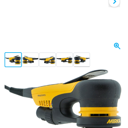
View larger image
View larger image
View larger image
View larger image
View larger image
+5
Expédié aujourd'hui
527,
€
18
TTC
Quantité
Ajouter au panier
Commandez avant 23h59,
expédié aujourd'hui