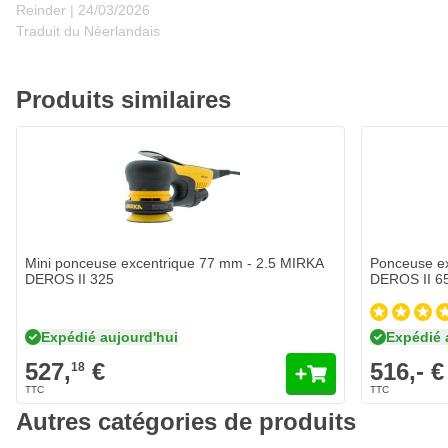
24 mars 2026
Reinder |
24/03/2026
Traduit du Néerlandais
Produits similaires
Mini ponceuse excentrique 77 mm - 2.5 MIRKA
Ponceuse e
DEROS II 325
DEROS II 6
Expédié aujourd'hui
Expédié 
527,
€
516,- €
18
Autres catégories de produits