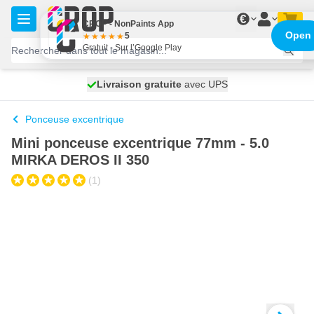
Aller au contenu
€
CROP - NonPaints App
Open
5
Gratuit - Sur l’Google Play
100 jours
Livraison gratuite
expédié aujourd'hui
avec UPS
Ponceuse excentrique
Mini ponceuse excentrique 77mm - 5.0
MIRKA DEROS II 350
(1)