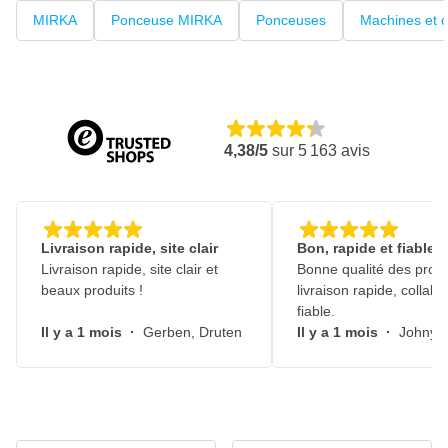
MIRKA
Ponceuse MIRKA
Ponceuses
Machines et o
4,38/5
sur
5 163
avis
Livraison rapide, site clair
Bon, rapide et fiable
Livraison rapide, site clair et
Bonne qualité des produ
beaux produits !
livraison rapide, collabo
fiable.
Il y a 1 mois
·
Gerben, Druten
Il y a 1 mois
·
Johny, 