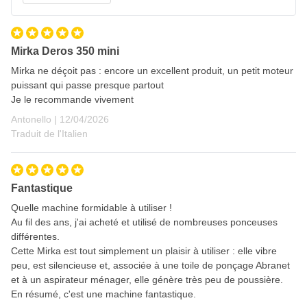
Mirka Deros 350 mini
Mirka ne déçoit pas : encore un excellent produit, un petit moteur
puissant qui passe presque partout
Je le recommande vivement
12 avril 2026
Antonello |
12/04/2026
Traduit de l'Italien
Fantastique
Quelle machine formidable à utiliser !
Au fil des ans, j'ai acheté et utilisé de nombreuses ponceuses
différentes.
Cette Mirka est tout simplement un plaisir à utiliser : elle vibre
peu, est silencieuse et, associée à une toile de ponçage Abranet
et à un aspirateur ménager, elle génère très peu de poussière.
En résumé, c'est une machine fantastique.