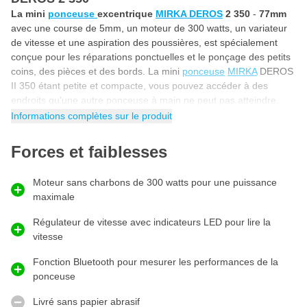
La mini
ponceuse
excentrique
MIRKA DEROS
2 350
-
77mm
avec une course de 5mm, un moteur de 300 watts, un variateur
de vitesse et une aspiration des poussières, est spécialement
conçue pour les réparations ponctuelles et le ponçage des petits
coins, des pièces et des bords. La mini
ponceuse
MIRKA
DEROS
II 350 étant petite et compacte, vous pouvez accéder à des
endroits qu'une autre ponceuse à main ne peut pas atteindre.
Grâce à la fonction Bluetooth intégrée, vous pouvez relier la
Informations complètes sur le produit
ponceuse à main MIRKA DEROS 2 350CV à votre smartphone ou
à votre tablette pour mieux comprendre comment utiliser la
Forces et faiblesses
machine.
Mini ponceuse de 300 watts avec moteur sans
Moteur sans charbons de 300 watts pour une puissance
charbons
maximale
Cette DEROS II de MIRKA est une mini ponceuse de 300 watts
avec moteur sans charbons, ce qui vous donne suffisamment de
Régulateur de vitesse avec indicateurs LED pour lire la
puissance pour utiliser l'outil de manière intensive. Comme le
vitesse
moteur de 300 watts est sans balais, la petite ponceuse nécessite
Fonction Bluetooth pour mesurer les performances de la
peu d'entretien, ce qui lui confère une durée de vie plus longue
ponceuse
que les autres machines. Grâce au moteur sans balais de 300
watts, cette mini-ponceuse électrique est également exempte de
Livré sans papier abrasif