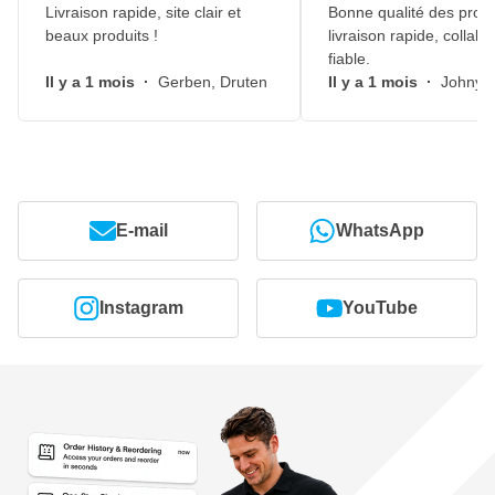
Livraison rapide, site clair et
Bonne qualité des produ
beaux produits !
livraison rapide, collabo
fiable.
Il y a 1 mois
·
Gerben, Druten
Il y a 1 mois
·
Johny, 
E-mail
WhatsApp
Instagram
YouTube