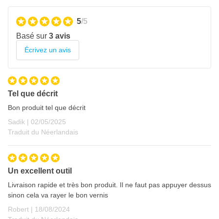
5
/5
Basé sur
3 avis
Écrivez un avis
Tel que décrit
Bon produit tel que décrit
2 mai 2025
Sadik |
02/05/2025
Traduit du Néerlandais
Un excellent outil
Livraison rapide et très bon produit. Il ne faut pas appuyer dessus
sinon cela va rayer le bon vernis
18 août 2024
Robert |
18/08/2024