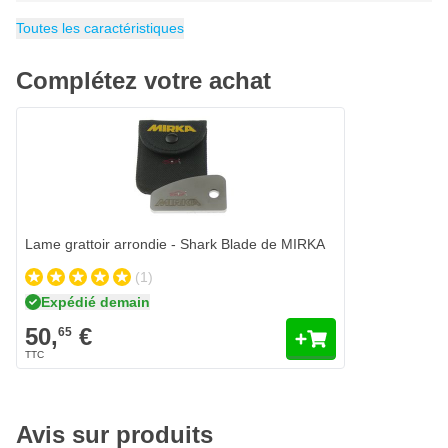
Largeur
EAN
Catégorie
6416868960235
20 mm
Réparation défauts peinture
Toutes les caractéristiques
Complétez votre achat
Lame grattoir arrondie - Shark Blade de MIRKA
(1)
Expédié demain
50,
€
65
Avis sur produits