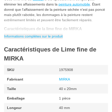
éliminer les affaissements dans la
peinture automobile
. Étant
donné que l'affaissement de la peinture séchée n'est pas poncé
mais plutôt rabotée, les dommages à la peinture restent
extrêmement limités et peuvent être facilement réparés.
Caractéristiques de la lime fine de MIRKA
Informations complètes sur le produit
Grain fin
Important! Seules les peintures durcies peuvent être
Caractéristiques de Lime fine de
rabotées
MIRKA
Les affaissements peuvent être retirés sans endommager la
peinture environnante
SKU
1975908
La surface de rabotage a 2 types de crêtes, qui sont
fermement maintenues par un aimant
Fabricant
MIRKA
Dimensions 40 x 20mm
Taille
40 x 20mm
Emballage
1 pièce
Longeur
40 mm