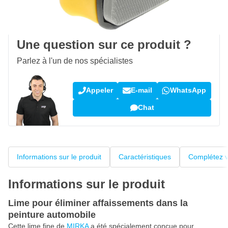
100 jours
retours & échanges
Avis des clients:
4,38/5
(5 184 critiques)
Une question sur ce produit ?
Parlez à l'un de nos spécialistes
Appeler
E-mail
WhatsApp
Chat
Informations sur le produit
Caractéristiques
Complétez v
Informations sur le produit
Lime pour éliminer affaissements dans la
peinture automobile
Cette lime fine de
MIRKA
a été spécialement conçue pour