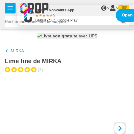
Aller au contenu
€
CROP - NonPaints App
Open
5
Gratuit - Sur l’Google Play
100 jours
Livraison gratuite
avec UPS
expédié demain
MIRKA
Lime fine de MIRKA
(3)