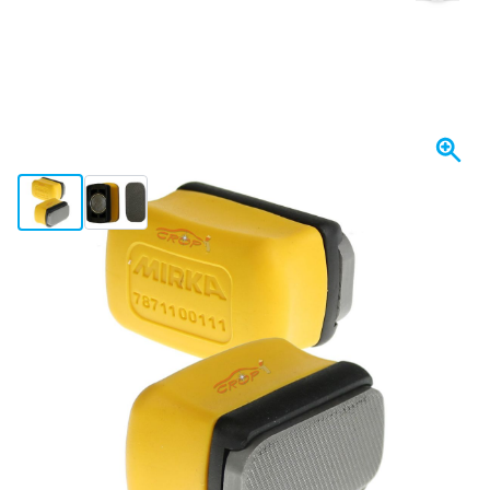
View larger image
View larger image
Expédié demain
41,
€
57
TTC
Quantité
Ajouter au panier
Commandez avant 23h59,
expédié demain
Livraison gratuite
avec UPS