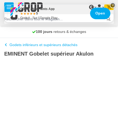
Aller au contenu
×
€
CROP - NonPaints App
Open
5
Gratuit - Sur l’Google Play
100 jours
Livraison gratuite
retours & échanges
expédié demain
Godets inférieurs et supérieurs détachés
EMINENT Gobelet supérieur Akulon