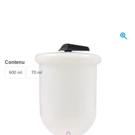
Expédié demain
Contenu
600 ml
70 ml
19,
€
20
TTC
Quantité
Ajouter au panier
Commandez avant 23h59,
expédié demain