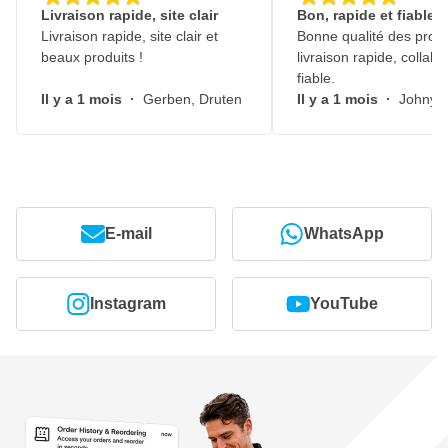
Livraison rapide, site clair
Bon, rapide et fiable
Livraison rapide, site clair et
Bonne qualité des produ
beaux produits !
livraison rapide, collabo
fiable.
Il y a 1 mois
·
Gerben, Druten
Il y a 1 mois
·
Johny, 
E-mail
WhatsApp
Instagram
YouTube