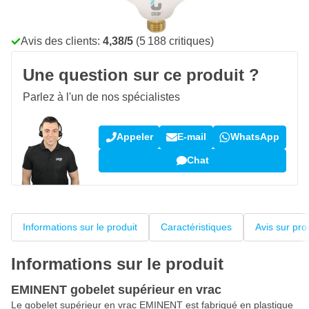
Livraison gratuite
avec UPS
100 jours
retours & échanges
Avis des clients:
4,38/5
(5 188 critiques)
Une question sur ce produit ?
Parlez à l'un de nos spécialistes
Appeler
E-mail
WhatsApp
Chat
Informations sur le produit
Caractéristiques
Avis sur pro
Informations sur le produit
EMINENT gobelet supérieur en vrac
Le gobelet supérieur en vrac EMINENT est fabriqué en plastique