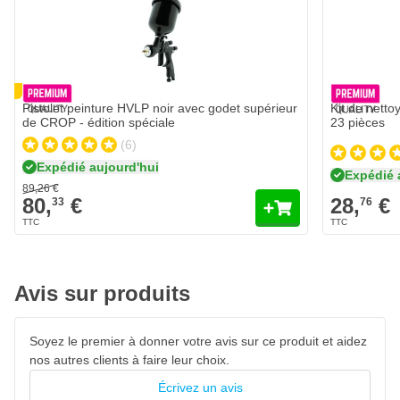
89,
€
26
Expédié aujourd'hui
80,
€
33
Ouverture de la buse
Quantité
Ajouter au panier
RE
Pistolet peinture HVLP noir avec godet supérieur
Kit de netto
de CROP - édition spéciale
23 pièces
(6)
Expédié aujourd'hui
Expédié 
89,
26
€
80,
€
28,
€
33
76
Avis sur produits
Soyez le premier à donner votre avis sur ce produit et aidez
nos autres clients à faire leur choix.
Écrivez un avis