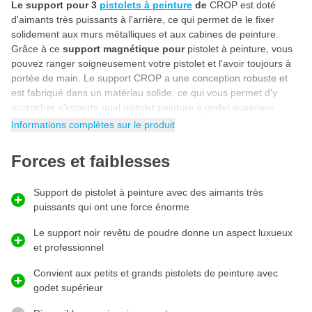
Le support pour 3
pistolets à peinture
de
CROP est doté
d'aimants très puissants à l'arrière, ce qui permet de le fixer
solidement aux murs métalliques et aux cabines de peinture.
Grâce à ce
support magnétique pour
pistolet à peinture, vous
pouvez ranger soigneusement votre pistolet et l'avoir toujours à
portée de main. Le support CROP a une conception robuste et
est fabriqué dans un matériau solide, ce qui vous permet d'y
accrocher n'importe quel pistolet peinture à godet supérieur.
Informations complètes sur le produit
Porte-pistolet à peinture, revêtement en poudre
noir
Forces et faiblesses
Comme ce porte-pistolet à peinture est
revêtu de poudre
noire,
vous donnez un aspect très luxueux et professionnel à votre
Support de pistolet à peinture avec des aimants très
cabine de peinture, votre garage ou votre atelier. Le porte-pistolet
puissants qui ont une force énorme
noir ne rouille pas et reste beau pendant longtemps. Grâce à la
couleur noire, ce porte-pistolet à peinture s'adapte à toutes les
Le support noir revêtu de poudre donne un aspect luxueux
pièces!
et professionnel
Support magnétique pour pistolets peinture à godet
Convient aux petits et grands pistolets de peinture avec
supérieur
Le support magnétique CROP peut être utilisé pour n'importe
godet supérieur
quel pistolet à peinture. Qu'il s'agisse d'un grand ou d'un petit