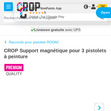
Aller au contenu
€
CROP - NonPaints App
Open
5
Gratuit - Sur l’Google Play
100 jours
Livraison gratuite
expédié aujourd'hui
avec UPS
Raccords pour pistolets RODAC
CROP Support magnétique pour 3 pistolets
à peinture