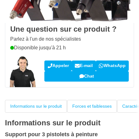
100 jours
retours & échanges
Avis des clients:
4,38/5
(5 175 critiques)
Une question sur ce produit ?
Parlez à l'un de nos spécialistes
Disponible jusqu'à 21 h
Appeler
E-mail
WhatsApp
Chat
Informations sur le produit
Forces et faiblesses
Caractér
Informations sur le produit
Support pour 3 pistolets à peinture