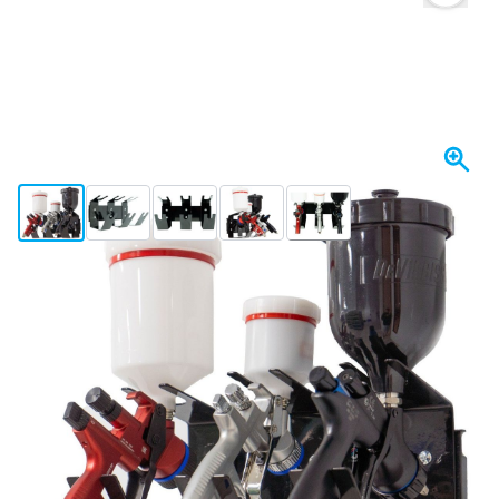
View larger image
View larger image
View larger image
View larger image
View larger image
+2
Expédié aujourd'hui
34,
€
80
TTC
Quantité
Ajouter au panier
Commandez avant 23h59,
expédié aujourd'hui
Livraison gratuite
avec UPS