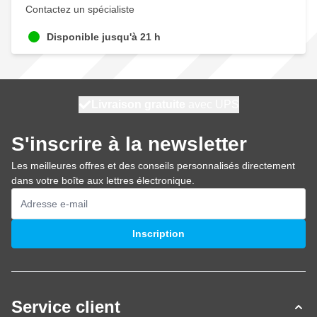
Contactez un spécialiste
Disponible jusqu'à 21 h
100 jours
Livraison gratuite
expédié aujourd'hui
avec UPS
S'inscrire à la newsletter
Les meilleures offres et des conseils personnalisés directement
dans votre boîte aux lettres électronique.
Adresse mail
Inscription
Service client