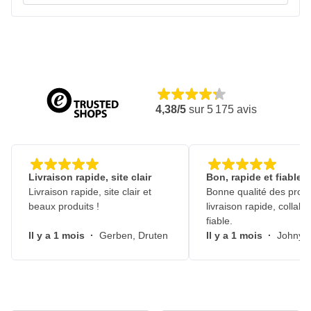
4,38/5
sur
5 175
avis
Livraison rapide, site clair
Bon, rapide et fiable
Livraison rapide, site clair et
Bonne qualité des produ
beaux produits !
livraison rapide, collabo
fiable.
Il y a 1 mois
·
Gerben, Druten
Il y a 1 mois
·
Johny, 