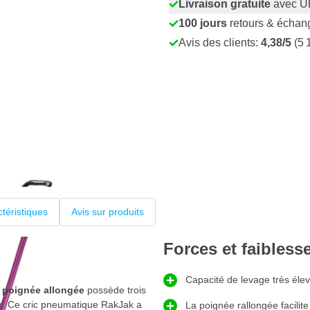
Livraison gratuite
avec U
100 jours
retours & échan
Avis des clients:
4,38/5
(5 
téristiques
Avis sur produits
Forces et faibless
Capacité de levage très éle
 poignée allongée
possède trois
cm. Ce cric pneumatique RakJak a
La poignée rallongée facilite 