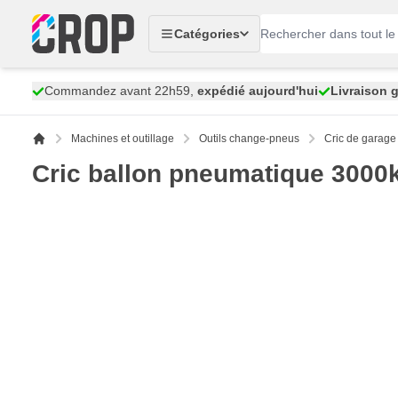
Aller au contenu
Catégories
Commandez avant 22h59,
expédié aujourd'hui
Livraison g
Machines et outillage
Outils change-pneus
Cric de garage
Cric ballon pneumatique 3000