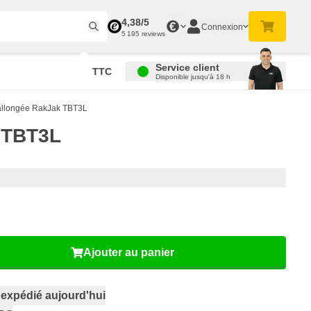
4,38/5
€
Connexion
5 195 reviews
Service client
TTC
Disponible jusqu'à 18 h
 allongée RakJak TBT3L
k TBT3L
Ajouter au panier
,
expédié aujourd'hui