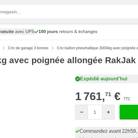
ratuite
avec UPS
100 jours
retours & échanges
Cric de garage 3 tonnes
Cric ballon pneumatique 3000kg avec poignée
kg avec poignée allongée RakJa
Expédié aujourd'hui
1 761,
€
71
TTC
Quantité
Commandez avant 22h59