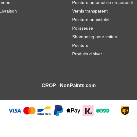
iement
Peinture automobile en aérosol
Livraison
Vernis transparent
Peinture au pistolet
Polisseuse
Shampoing pour voiture
Peinture
Produits d'hiver
CROP - NonPaints.com
 poignée allongée RakJak TBT3L
1 761