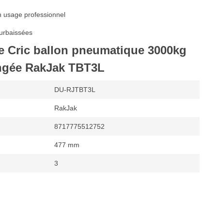
n usage professionnel
surbaissées
de Cric ballon pneumatique 3000kg
ongée RakJak TBT3L
DU-RJTBT3L
RakJak
8717775512752
477 mm
3
onne