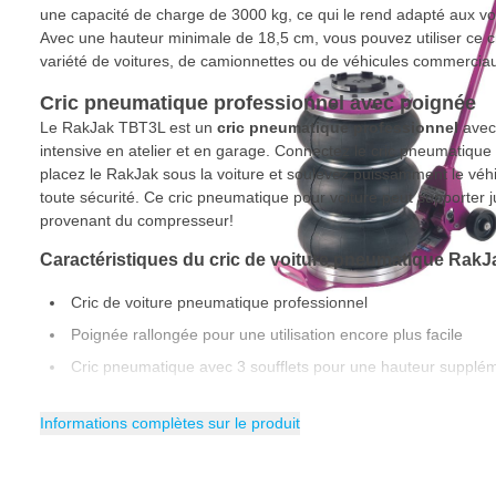
une capacité de charge de 3000 kg, ce qui le rend adapté aux voi
Avec une hauteur minimale de 18,5 cm, vous pouvez utiliser ce 
variété de voitures, de camionnettes ou de véhicules commercia
Cric pneumatique professionnel avec poignée
Le RakJak TBT3L est un
cric
pneumatique professionnel
avec 
intensive en atelier et en garage. Connectez le cric pneumatique
placez le RakJak sous la voiture et soulevez puissamment le véhi
toute sécurité. Ce cric pneumatique pour voiture peut supporter 
provenant du compresseur!
Caractéristiques du cric de voiture pneumatique Rak
Cric de voiture pneumatique professionnel
Poignée rallongée pour une utilisation encore plus facile
Cric pneumatique avec 3 soufflets pour une hauteur supplém
Le cric pneumatique ne nécessite aucun entretien
Informations complètes sur le produit
Capacité de charge de 3 tonnes
Hauteur minimale de 185 mm
Hauteur maximale de 477 mm