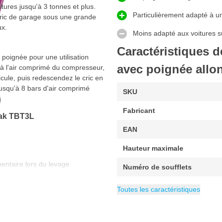
tures jusqu'à 3 tonnes et plus.
Particulièrement adapté à u
cric de garage sous une grande
ux.
Moins adapté aux voitures 
Caractéristiques 
poignée pour une utilisation
avec poignée all
 à l'air comprimé du compresseur,
cule, puis redescendez le cric en
jusqu'à 8 bars d'air comprimé
SKU
Fabricant
Jak TBT3L
EAN
Hauteur maximale
entaire lors du levage
Numéro de soufflets
Emballage
Garantie
Max. capacité portante
Contenu
Hauteur minimale
Poids
Catégorie
19.6 kg
3 ans
20 kg
Cric de garage
1 pièce
185 mm
3 t
Toutes les caractéristiques