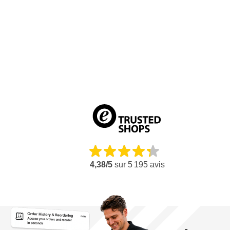
Peut supporter une pression d'air comprimé allant jusqu'à 8 
Poids de 19,6 kg
4,38/5
sur
5 195
avis