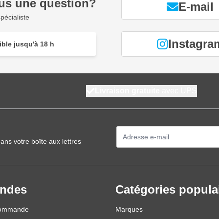
us une question?
E-mail
pécialiste
Instagra
ble jusqu'à 18 h
Livraison gratuite
avec UPS
Adresse mail
ans votre boîte aux lettres
ndes
Catégories popula
commande
Marques