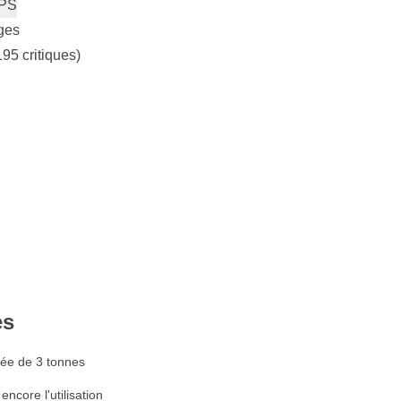
PS
ges
195 critiques)
es
vée de 3 tonnes
encore l'utilisation