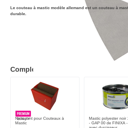
Le couteau à mastic modèle allemand est un couteau à mast
durable.
Complétez votre achat
Nettoyant pour Couteaux à
Mastic polyester noi
Mastic
- GAP 00 de FINIXA -
avec durcisseur