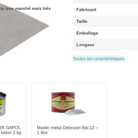
ic bon marché mais très
Fabricant
Taille
Emballage
Longeur
EAN
Catégorie
8710735058123
Couteaux à mast
Toutes les caractéristiques
r 2K GAPOL
Mastic métal Debrasel Alsi 12 –
 bidon 2 kg
1 litre