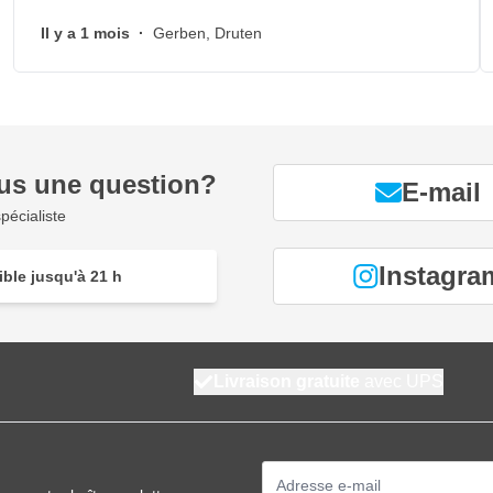
Il y a 1 mois
·
Gerben, Druten
us une question?
E-mail
pécialiste
Instagra
ble jusqu'à 21 h
Livraison gratuite
avec UPS
Adresse mail