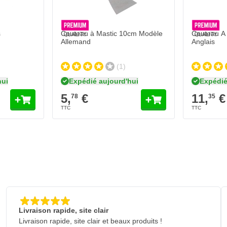
s
Couteau à Mastic 10cm Modèle
Couteau A
Allemand
Anglais
(1)
hui
Expédié aujourd'hui
Expédié
5,
€
11,
€
78
35
Livraison rapide, site clair
Livraison rapide, site clair et beaux produits !