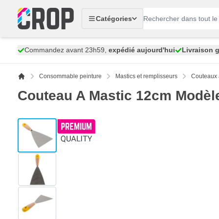
Aller au contenu
Catégories
Commandez avant 23h59,
expédié aujourd'hui
Livraison g
Consommable peinture
Mastics et remplisseurs
Couteaux 
Couteau A Mastic 12cm Modèl
View larger image
View larger image
View larger image