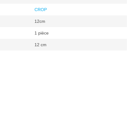
CROP
12cm
1 pièce
12 cm
ic