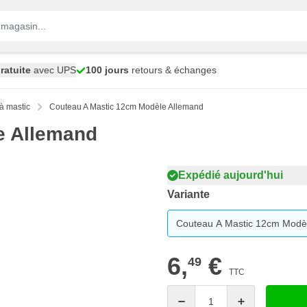
ratuite
avec UPS
100 jours
retours & échanges
à mastic
Couteau A Mastic 12cm Modèle Allemand
e Allemand
Expédié aujourd'hui
Variante
Couteau A Mastic 12cm Modè
6,
€
49
TTC
Quantité