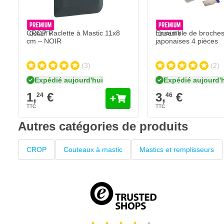
CROP Raclette à Mastic 11x8
Ensemble de broche
cm – NOIR
japonaises 4 pièces
(3)
(2)
Expédié aujourd'hui
Expédié aujourd'
1,
€
3,
€
24
46
Autres catégories de produits
CROP
Couteaux à mastic
Mastics et remplisseurs