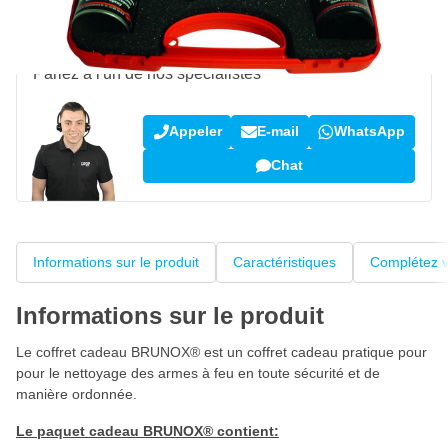
Une question sur ce produit ?
Parlez à l'un de nos spécialistes
Appeler
E-mail
WhatsApp
Chat
Informations sur le produit
Caractéristiques
Complétez v
Informations sur le produit
Le coffret cadeau BRUNOX® est un coffret cadeau pratique pour
pour le nettoyage des armes à feu en toute sécurité et de
manière ordonnée.
Le paquet cadeau BRUNOX® contient: