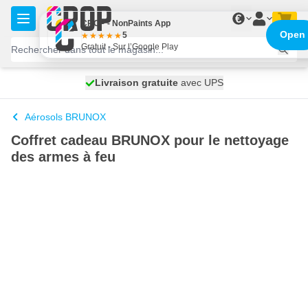
Aller au contenu
€
CROP - NonPaints App
Open
5
Gratuit - Sur l’Google Play
100 jours
Livraison gratuite
avec UPS
expédié demain
Aérosols BRUNOX
Coffret cadeau BRUNOX pour le nettoyage
des armes à feu