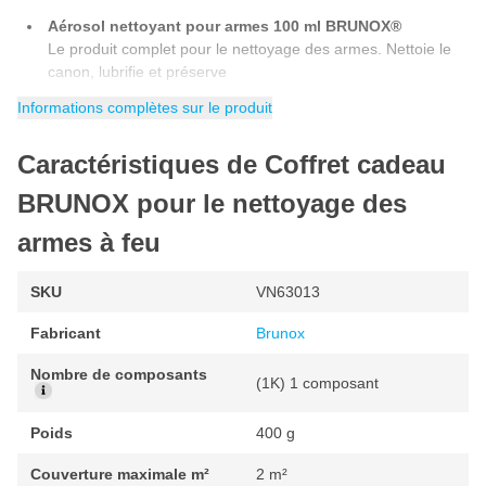
Aérosol nettoyant pour armes 100 ml BRUNOX®
Le produit complet pour le nettoyage des armes. Nettoie le
canon, lubrifie et préserve
LUB & COR® de BRUNOX 100 ml
Informations complètes sur le produit
Nettoyant de haute technologie pour les armes semi-
automatiques, également pour la protection à long terme
Caractéristiques de Coffret cadeau
contre la rouille
BRUNOX pour le nettoyage des
Flacon compte-gouttes de nettoyant pour armes à feu
100 ml
BRUNOX®
armes à feu
Le produit complet pour le nettoyage des armes. Nettoie le
canon, lubrifie et préserve
SKU
VN63013
Fabricant
Brunox
Nombre de composants
(1K) 1 composant
Poids
400 g
Couverture maximale m²
2 m²