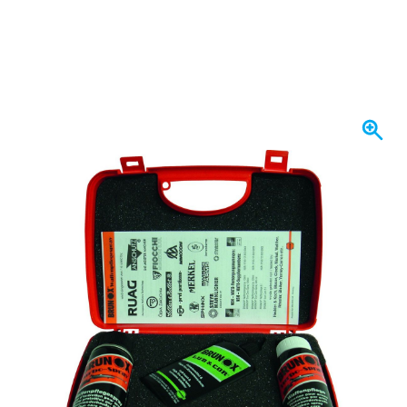
Expédié demain
30,
€
97
TTC
Quantité
Ajouter au panier
Commandez avant 23h59,
expédié demain
Livraison gratuite
avec UPS
100 jours
retours & échanges
Avis des clients:
4,38/5
(5 184 critiques)