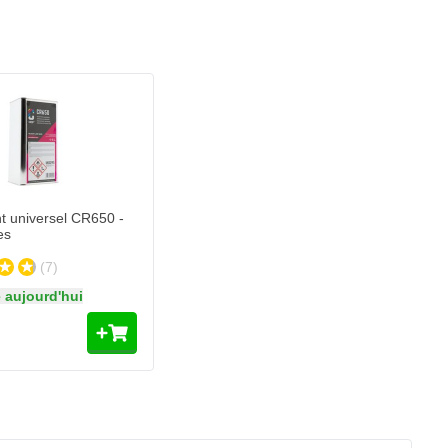
t universel CR650 -
es
(7)
 aujourd'hui