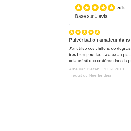
5
/5
Basé sur
1 avis
Pulvérisation amateur dans 
J'ai utilisé ces chiffons de dégr
très bien pour les travaux au pisto
cela créait des cratères dans la 
20 avril 2019
Arne van Biezen |
20/04/2019
Traduit du Néerlandais