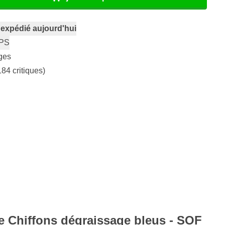
,
expédié aujourd'hui
PS
ges
184 critiques)
de Chiffons dégraissage bleus - SOF