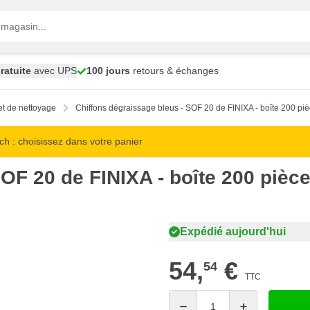
ratuite
avec UPS
100 jours
retours & échanges
et de nettoyage
Chiffons dégraissage bleus - SOF 20 de FINIXA - boîte 200 pi
 : choisissez dans votre panier
OF 20 de FINIXA - boîte 200 pièc
Expédié aujourd'hui
54,
€
54
TTC
Quantité