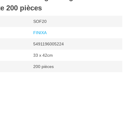
te 200 pièces
SOF20
FINIXA
5491196005224
33 x 42cm
200 pièces
aissage et de nettoyage