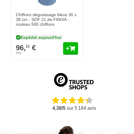
Chiffons dégraissage bleus 30 x
38 cm - SOF 21 de FINIXA -
rouleau 500 chiffons
Expédié aujourd'hui
96,
€
11
4,38/5
sur
5 184
avis