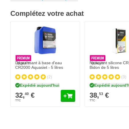
Peut être utilisé sec ou humide
Complétez votre achat
Grande capacité d'absorption
Dimensions de chaque chiffon: 330 x 420 mm
200 chiffons dans une boîte distributrice
Bleu
Dégraissant à base d'eau
Nettoyant silicone CR
CR2000 Aquasiet - 5 litres
Bidon de 5 litres
(2)
(3)
Expédié aujourd'hui
Expédié aujourd'
32,
€
38,
€
40
53