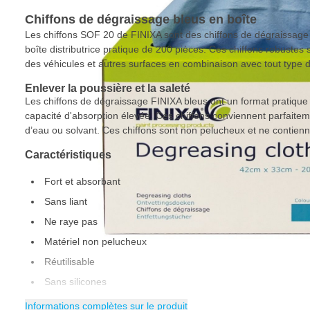
Chiffons de dégraissage bleus en boîte
Les chiffons SOF 20 de FINIXA sont des chiffons de dégraissag
boîte distributrice pratique de 200 pièces. Ces chiffons robustes
des véhicules et autres surfaces en combinaison avec tout type 
Enlever la poussière et la saleté
Les chiffons de dégraissage FINIXA bleus ont un format pratiq
capacité d'absorption élevée. Ces chiffons conviennent parfaite
d’eau ou solvant. Ces chiffons sont non pelucheux et ne contienn
Caractéristiques
Fort et absorbant
Sans liant
Ne raye pas
Matériel non pelucheux
Réutilisable
Sans silicones
Résistant aux solvants et aux acides
Informations complètes sur le produit