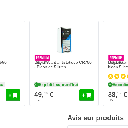
550 -
Dégraissant antistatique CR750
Dégraissan
- Bidon de 5 litres
bidon 5 litr
hui
Expédié aujourd'hui
Expédié
49,
€
38,
€
98
52
Avis sur produits