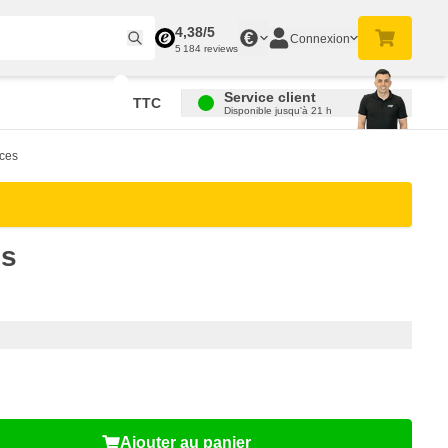
4,38/5
€
Connexion
5 184 reviews
Service client
TTC
Disponible jusqu'à 21 h
èces
es
Ajouter au panier