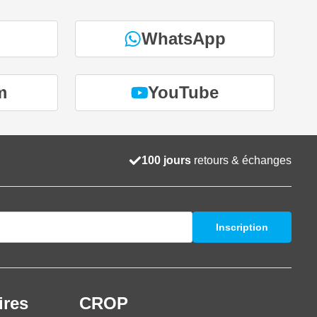
WhatsApp
m
YouTube
100 jours
retours & échanges
Inscription
ires
CROP