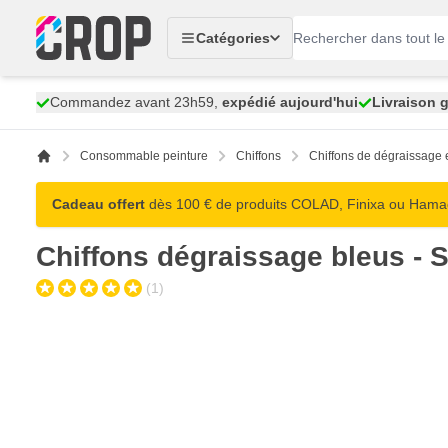
Aller au contenu
Catégories
Commandez avant 23h59,
expédié aujourd'hui
Livraison g
Consommable peinture
Chiffons
Chiffons de dégraissage 
Cadeau offert
dès 100 € de produits COLAD, Finixa ou Hamach
Chiffons dégraissage bleus - S
(1)