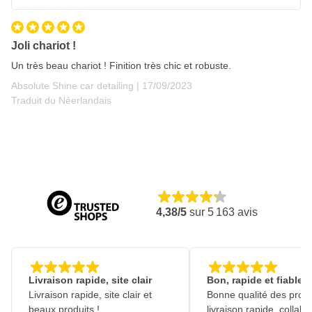
Joli chariot !
Un très beau chariot ! Finition très chic et robuste.
17 septembre 2023
Absolute Shine car detailing |
17/09/2023
Traduit du Néerlandais
4,38/5
sur
5 163
avis
Livraison rapide, site clair
Bon, rapide et fiable
Livraison rapide, site clair et
Bonne qualité des produ
beaux produits !
livraison rapide, collabo