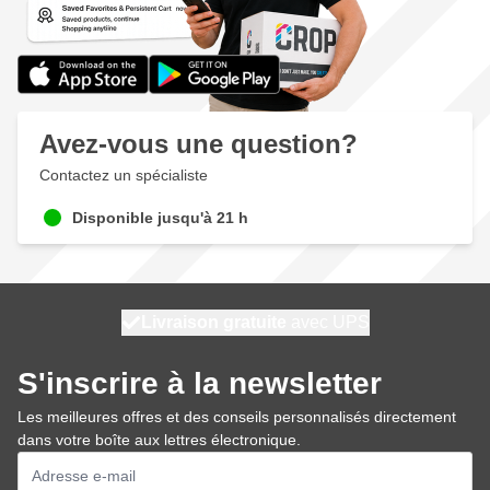
Avez-vous une question?
Contactez un spécialiste
Disponible jusqu'à 21 h
100 jours
Livraison gratuite
expédié aujourd'hui
avec UPS
S'inscrire à la newsletter
Les meilleures offres et des conseils personnalisés directement
dans votre boîte aux lettres électronique.