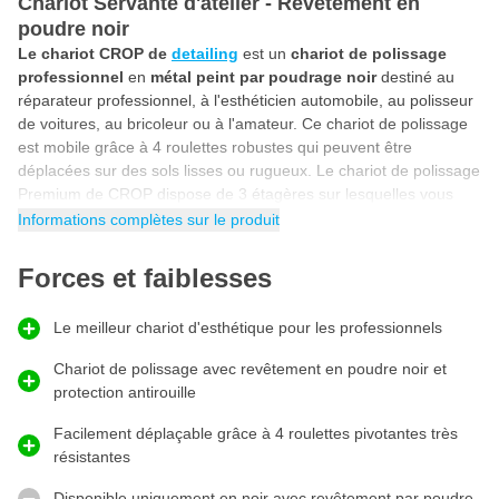
Chariot Servante d'atelier - Revêtement en
poudre noir
Le chariot CROP de
detailing
est un
chariot de polissage
professionnel
en
métal peint par poudrage noir
destiné au
réparateur professionnel, à l'esthéticien automobile, au polisseur
de voitures, au bricoleur ou à l'amateur. Ce chariot de polissage
est mobile grâce à 4 roulettes robustes qui peuvent être
déplacées sur des sols lisses ou rugueux. Le chariot de polissage
Premium de CROP dispose de 3 étagères sur lesquelles vous
pouvez ranger vos outils,
polisseuses
et produits d'esthétique
Informations complètes sur le produit
automobile. Avec ce chariot, vous aurez toujours vos produits
préférés à portée de main lorsque vous bricolerez, réparerez,
Forces et faiblesses
laverez, polirez, enduirez et soignerez votre voiture!
Chariot à outils vide
Le meilleur chariot d'esthétique pour les professionnels
Ce chariot de detailing peut également être utilisé comme chariot
Chariot de polissage avec revêtement en poudre noir et
à outils vide. Grâce aux trois compartiments de rangement
protection antirouille
ouverts, vous pouvez ranger vos outils dans ce chariot. Le chariot
à outils est doté de grands compartiments permettant de ranger
Facilement déplaçable grâce à 4 roulettes pivotantes très
aussi bien les machines que les outils à main. Avec ce chariot
résistantes
mobile, vous aurez toujours vos outils préférés à portée de main!
Disponible uniquement en noir avec revêtement par poudre