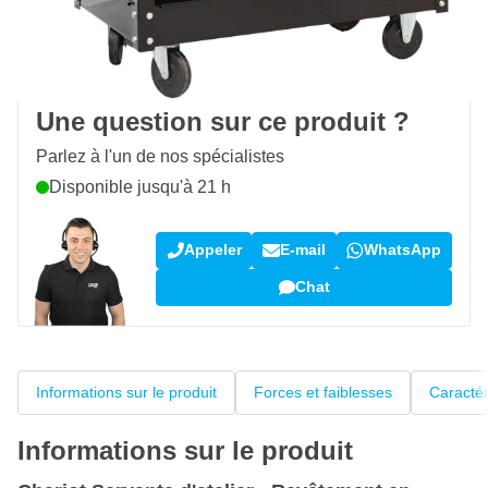
Livraison gratuite
avec UPS
100 jours
retours & échanges
Avis des clients:
4,38/5
(5 163 critiques)
Une question sur ce produit ?
Parlez à l'un de nos spécialistes
Disponible jusqu'à 21 h
Appeler
E-mail
WhatsApp
Chat
Informations sur le produit
Forces et faiblesses
Caractér
Informations sur le produit