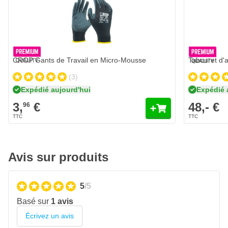
3,
€
96
Expédié aujourd'hui
Dimensions : 84 x 40 x 80 cm
Quantité
Taille
Ajouter au panier
CROP Gants de Travail en Micro-Mousse
Tabouret d'a
(3)
Expédié aujourd'hui
Expédié 
3,
€
48,- €
96
Avis sur produits
5
/5
Basé sur
1 avis
Écrivez un avis