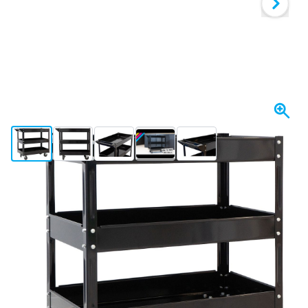
View larger image
View larger image
View larger image
View larger image
View larger image
+3
Expédié aujourd'hui
89,
€
26
TTC
Quantité
Ajouter au panier
Commandez avant 23h59,
expédié aujourd'hui