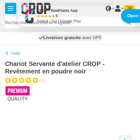
Aller au contenu
€
CROP - NonPaints App
Open
5
Gratuit - Sur l’Google Play
100 jours
Livraison gratuite
expédié aujourd'hui
avec UPS
Vide
Chariot Servante d'atelier CROP -
Revêtement en poudre noir
(1)