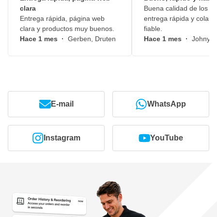
clara
Buena calidad de los pr
Entrega rápida, página web
entrega rápida y colabo
clara y productos muy buenos.
fiable.
Hace 1 mes
·
Gerben, Druten
Hace 1 mes
·
Johny, 
E-mail
WhatsApp
Instagram
YouTube