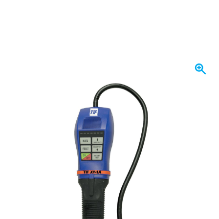
Se envía hoy
477,
€
95
incl. IVA
Cantidad
Añadir al carrito
Haz tu pedido antes de las 23:59,
se envía hoy
Envío gratis
desde 150,- €
100 días
devoluciones & cambios
Opiniones de clientes:
4,15/5
(792 críticas)