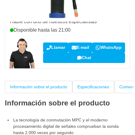
¿Pregunta sobre este producto?
Hable con uno de nuestros especialistas
Disponible hasta las 21:00
Llamar
E-mail
WhatsApp
Chat
Información sobre el producto
Especificaciones
Comenta
Información sobre el producto
La tecnología de conmutación MPC y el moderno
procesamiento digital de señales comprueban la sonda
hasta 2.000 veces por segundo