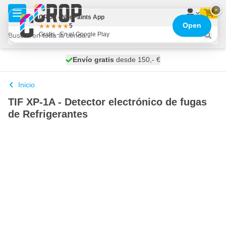
Ir al contenido
×
CROP - NonPaints App
Open
5
Gratis - En el Google Play
100 días
Envío gratis
desde 150,- €
se envía hoy
Inicio
TIF XP-1A - Detector electrónico de fugas
de Refrigerantes