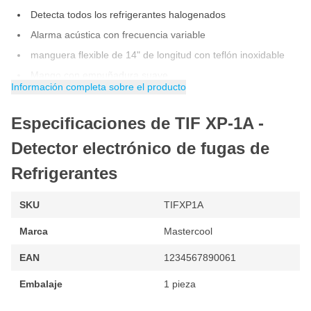
Detecta todos los refrigerantes halogenados
Alarma acústica con frecuencia variable
manguera flexible de 14" de longitud con teflón inoxidable
Mango con empuñadura suave
Información completa sobre el producto
Alimentación: 3 V CC, 2 pilas "C
Pilas alcalinas (incluidas)
Especificaciones de TIF XP-1A -
Duración del sensor: 20 horas (2 sensores incluidos)
Detector electrónico de fugas de
Temperatura de funcionamiento: -20 ° a 52 ° C
Refrigerantes
Suministrado en caja de plástico con soporte especial
Certificado según SAE J1627
SKU
TIFXP1A
Certificado UL y CE
Marca
Mastercool
2 años de garantía
EAN
1234567890061
Embalaje
1 pieza