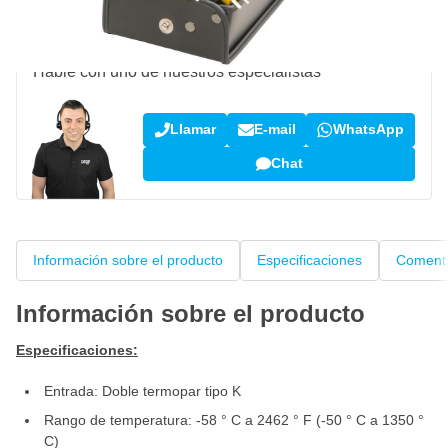
¿Pregunta sobre este producto?
Hable con uno de nuestros especialistas
Llamar
E-mail
WhatsApp
Chat
Información sobre el producto
Especificaciones
Comenta
Información sobre el producto
Especificaciones:
Entrada: Doble termopar tipo K
Rango de temperatura: -58 ° C a 2462 ° F (-50 ° C a 1350 °
C)