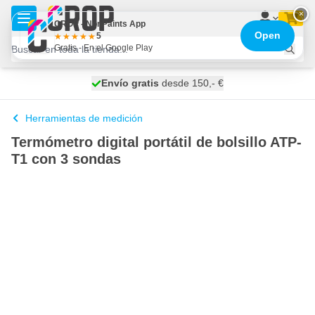
Ir al contenido
×
CROP - NonPaints App
Open
5
Gratis - En el Google Play
100 días
Envío gratis
desde 150,- €
se envía hoy
Herramientas de medición
Termómetro digital portátil de bolsillo ATP-
T1 con 3 sondas