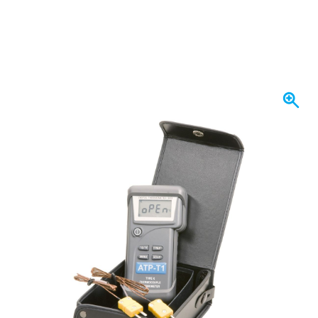
Se envía hoy
377,
€
99
incl. IVA
Cantidad
Añadir al carrito
Haz tu pedido antes de las 23:59,
se envía hoy
Envío gratis
desde 150,- €
100 días
devoluciones & cambios
Opiniones de clientes:
4,14/5
(797 críticas)