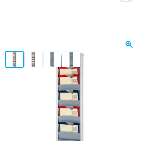
View larger image
View larger image
View larger image
View larger image
Se envía hoy
218,
€
09
incl. IVA
Cantidad
Añadir al carrito
Haz tu pedido antes de las 23:59,
se envía hoy
Envío gratis
desde 150,- €