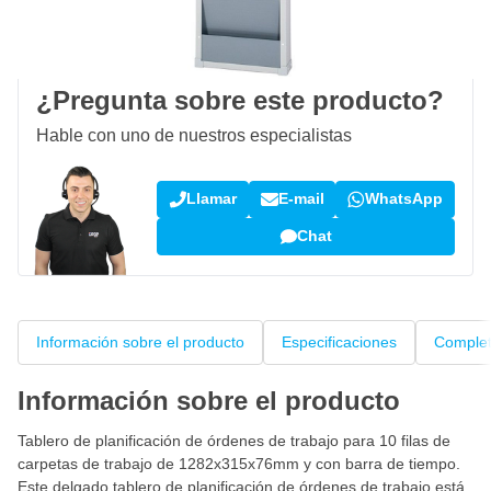
100 días
devoluciones & cambios
Opiniones de clientes:
4,15/5
(792 críticas)
¿Pregunta sobre este producto?
Hable con uno de nuestros especialistas
Llamar
E-mail
WhatsApp
Chat
Información sobre el producto
Especificaciones
Complet
Información sobre el producto
Tablero de planificación de órdenes de trabajo para 10 filas de
carpetas de trabajo de 1282x315x76mm y con barra de tiempo.
Este delgado tablero de planificación de órdenes de trabajo está