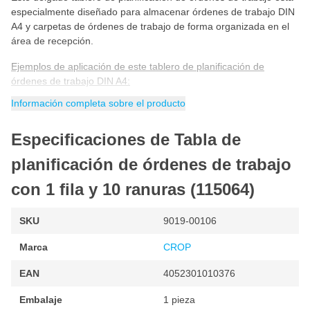
especialmente diseñado para almacenar órdenes de trabajo DIN
A4 y carpetas de órdenes de trabajo de forma organizada en el
área de recepción.
Ejemplos de aplicación de este tablero de planificación de
órdenes de trabajo DIN A4:
Información completa sobre el producto
Columna en la que están listas las órdenes de trabajo,
incluido el transporte de repuesto. Cuando su cliente llega
Especificaciones de Tabla de
por la mañana, todos los documentos están inmediatamente
disponibles.
planificación de órdenes de trabajo
Columna que contiene las órdenes de trabajo que pueden
con 1 fila y 10 ranuras (115064)
enviarse al taller.
Columna que contiene las órdenes de trabajo completadas
SKU
9019-00106
que pueden facturarse.
Columna con las órdenes de trabajo facturadas.
Marca
CROP
En resumen, se acabaron los archivos de órdenes de trabajo en
EAN
4052301010376
la recepción y sus alrededores, pero las órdenes de trabajo se
pueden encontrar de forma rápida y clara. Su ventaja: ahorro de
Embalaje
1 pieza