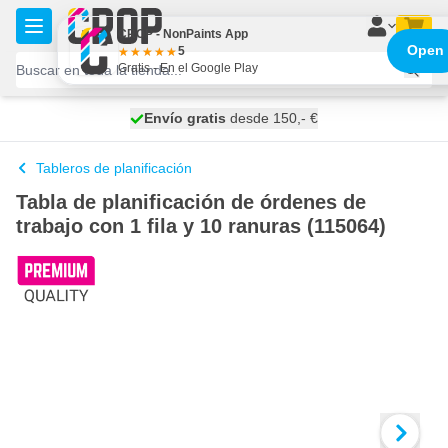
Ir al contenido
CROP - NonPaints App
Open
5
Gratis - En el Google Play
100 días
Envío gratis
desde 150,- €
se envía hoy
Tableros de planificación
Tabla de planificación de órdenes de
trabajo con 1 fila y 10 ranuras (115064)