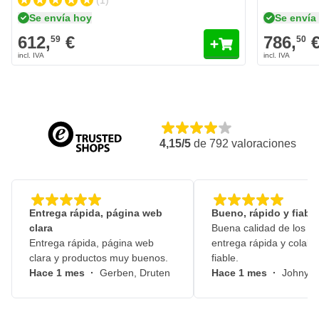
(1)
Se envía hoy
Se envía
612,
€
786,
59
50
4,15/5
de
792
valoraciones
Entrega rápida, página web
Bueno, rápido y fiable
clara
Buena calidad de los pr
Entrega rápida, página web
entrega rápida y colabo
clara y productos muy buenos.
fiable.
Hace 1 mes
·
Gerben, Druten
Hace 1 mes
·
Johny, 