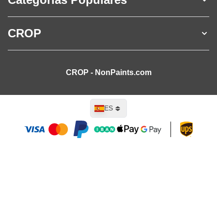
CROP
CROP - NonPaints.com
Lenguaje
ES
Añadir al carrito