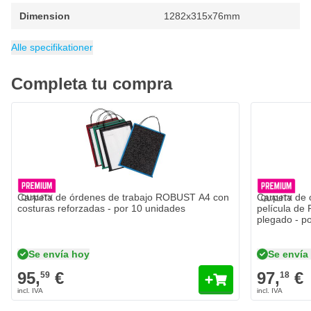
tiempo y satisfacción del cliente.
Dimension
1282x315x76mm
Número de filas
Anchura
Altura
Categoría
1282 mm
315 mm
Tableros de planificación
1
Alle specifikationer
Completa tu compra
Carpeta de órdenes de trabajo ROBUST A4 con costuras reforzada
Carpeta de 
95,
€
97,
€
59
18
Se envía hoy
Se envía
Cantidad
Cantidad
Color
Color
Añadir al carrito
Carpeta de órdenes de trabajo ROBUST A4 con
Carpeta de 
costuras reforzadas - por 10 unidades
película de 
plegado - p
Se envía hoy
Se envía
95,
€
97,
€
59
18