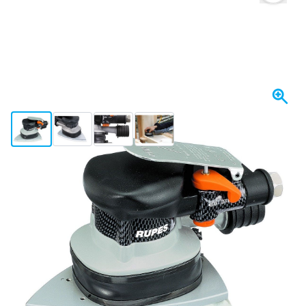
View larger image
View larger image
View larger image
View larger image
Se envía hoy
432,
€
16
incl. IVA
Cantidad
Añadir al carrito
Haz tu pedido antes de las 23:59,
se envía hoy
Envío gratis
desde 150,- €