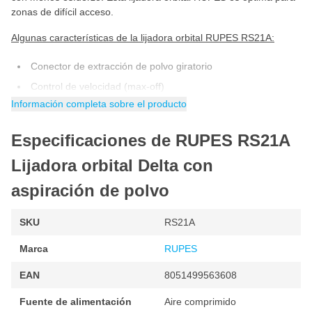
zonas de difícil acceso.
Algunas características de la lijadora orbital RUPES RS21A:
Conector de extracción de polvo giratorio
Control de velocidad (max-off)
Información completa sobre el producto
Conexión para sistema de extracción de polvo
Especificaciones de RUPES RS21A
La RUPES RS21A tiene una garantía de 3 años tras su registro
Lijadora orbital Delta con
en www.rupes.nl.
aspiración de polvo
SKU
RS21A
Marca
RUPES
EAN
8051499563608
Fuente de alimentación
Aire comprimido