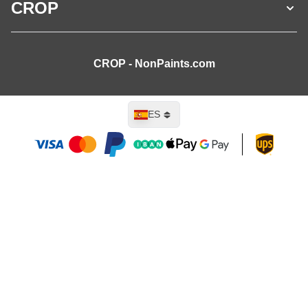
CROP
CROP - NonPaints.com
Lenguaje
ES
Añadir al carrito