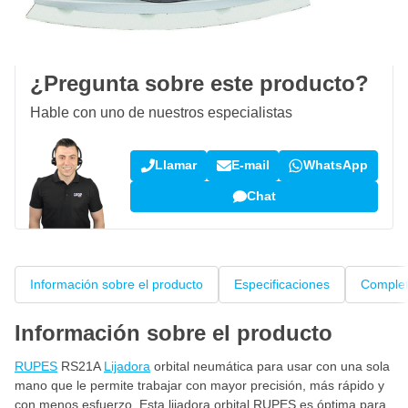
100 días
devoluciones & cambios
Opiniones de clientes:
4,16/5
(790 críticas)
¿Pregunta sobre este producto?
Hable con uno de nuestros especialistas
Llamar
E-mail
WhatsApp
Chat
Información sobre el producto
Especificaciones
Complet
Información sobre el producto
RUPES
RS21A
Lijadora
orbital neumática para usar con una sola
mano que le permite trabajar con mayor precisión, más rápido y
con menos esfuerzo. Esta lijadora orbital RUPES es óptima para