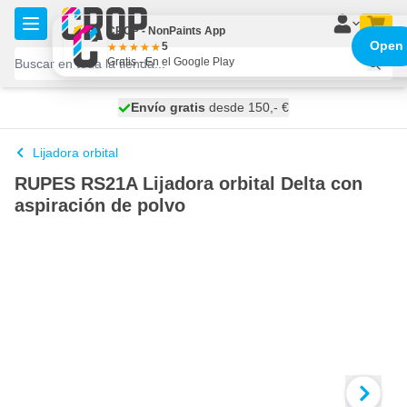
Ir al contenido
CROP - NonPaints App
Open
5
Gratis - En el Google Play
100 días
Envío gratis
desde 150,- €
se envía hoy
Lijadora orbital
RUPES RS21A Lijadora orbital Delta con
aspiración de polvo