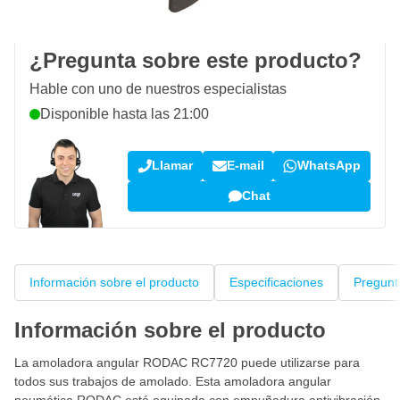
Opiniones de clientes:
4,15/5
(792 críticas)
¿Pregunta sobre este producto?
Hable con uno de nuestros especialistas
Disponible hasta las 21:00
Llamar
E-mail
WhatsApp
Chat
Información sobre el producto
Especificaciones
Pregunt
Información sobre el producto
La amoladora angular RODAC RC7720 puede utilizarse para
todos sus trabajos de amolado. Esta amoladora angular