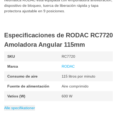
neumática RODAC está equipada con empuñadura antivibración,
dispositivo de bloqueo, tuerca de liberación rápida y tapa
protectora ajustable en 9 posiciones.
Especificaciones de RODAC RC7720
Amoladora Angular 115mm
SKU
RC7720
Marca
RODAC
Consumo de aire
115 litros por minuto
Fuente de alimentación
Aire comprimido
Vatios (W)
600 W
Peso
Embalaje
EAN
Velocidad máxima
Diámetro
Velocidad mínima de rotación
Categoría
8717659199451
1.8 kg
115 mm
1 pieza
Amoladoras
10000 rpm
10000 rpm
Alle specifikationer