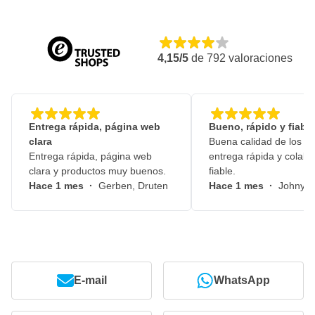
4,15/5
de
792
valoraciones
Entrega rápida, página web
Bueno, rápido y fiable
clara
Buena calidad de los pr
Entrega rápida, página web
entrega rápida y colabo
clara y productos muy buenos.
fiable.
Hace 1 mes
·
Gerben, Druten
Hace 1 mes
·
Johny, 
E-mail
WhatsApp