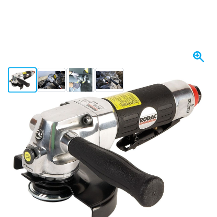
View larger image
View larger image
View larger image
View larger image
Se envía hoy
309,
€
46
incl. IVA
Cantidad
Añadir al carrito
Haz tu pedido antes de las 23:59,
se envía hoy
Envío gratis
desde 150,- €
100 días
devoluciones & cambios