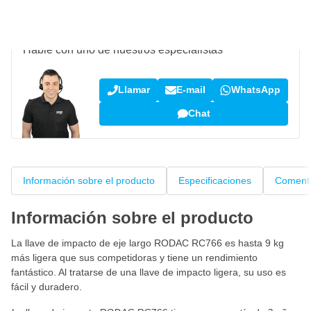
¿Pregunta sobre este producto?
Hable con uno de nuestros especialistas
Llamar
E-mail
WhatsApp
Chat
Información sobre el producto
Especificaciones
Comenta
Información sobre el producto
La llave de impacto de eje largo RODAC RC766 es hasta 9 kg
más ligera que sus competidoras y tiene un rendimiento
fantástico. Al tratarse de una llave de impacto ligera, su uso es
fácil y duradero.