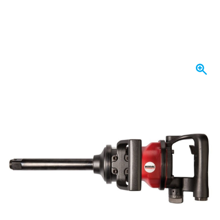
Se envía hoy
899,
€
11
incl. IVA
Cantidad
Añadir al carrito
Haz tu pedido antes de las 23:59,
se envía hoy
Envío gratis
desde 150,- €
100 días
devoluciones & cambios
Opiniones de clientes:
4,15/5
(792 críticas)