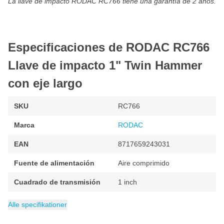
La llave de impacto RODAC RC766 tiene una garantía de 2 años.
Especificaciones de RODAC RC766
Llave de impacto 1" Twin Hammer
con eje largo
SKU
RC766
Marca
RODAC
EAN
8717659243031
Fuente de alimentación
Aire comprimido
Cuadrado de transmisión
1 inch
Embalaje
Peso
Consumo de aire
Velocidad mínima de rotación
Velocidad máxima
Categoría
7.5 kg
1 pieza
Llaves de impacto
282 litros por minuto
6000 rpm
6000 rpm
Alle specifikationer