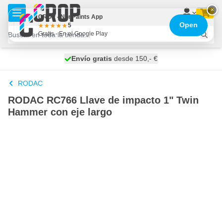
Ir al contenido
×
CROP - NonPaints App
Open
5
Gratis - En el Google Play
100 días
Envío gratis
desde 150,- €
se envía hoy
RODAC
RODAC RC766 Llave de impacto 1" Twin
Hammer con eje largo