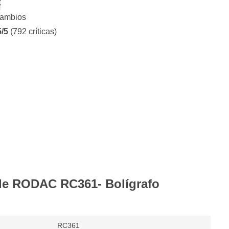
€
cambios
5/5
(792 críticas)
 de RODAC RC361- Bolígrafo
RC361