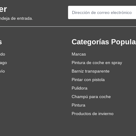
er
Dirección de email
ndeja de entrada.
s
Categorías Popula
ido
Marcas
pago
Pintura de coche en spray
vío
Barniz transparente
Pintar con pistola
Pulidora
Champú para coche
Pintura
Productos de invierno