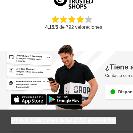
4,15/5
de
792
valoraciones
¿Tiene 
Contacte con u
Disponi
Haz tu pedido antes de las 23:59,
se envía hoy