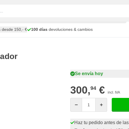
s
desde 150,- €
100 días
devoluciones & cambios
ador
Se envía hoy
300,
€
94
incl. IVA
Cantidad
Haz tu pedido antes de las