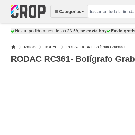
Ir al contenido
Categorías
Haz tu pedido antes de las 23:59,
se envía hoy
Envío grati
Marcas
RODAC
RODAC RC361- Bolígrafo Grabador
RODAC RC361- Bolígrafo Grab