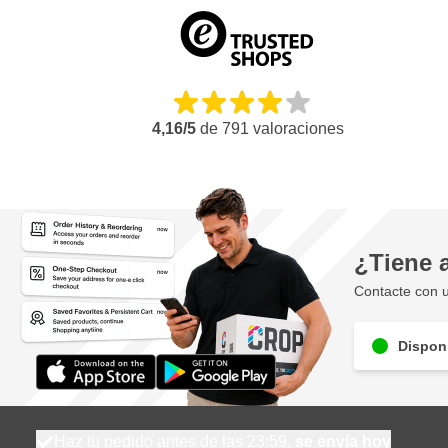
4,16/5
de
791
valoraciones
¿Tiene 
Contacte con u
Disponi
Haz tu pedido antes de las 23:59,
se envía hoy