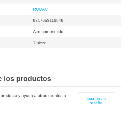
RODAC
8717659119848
Aire comprimido
1 pieza
es
s por minuto
3000
 los productos
 producto y ayuda a otros clientes a
Escriba su
reseña