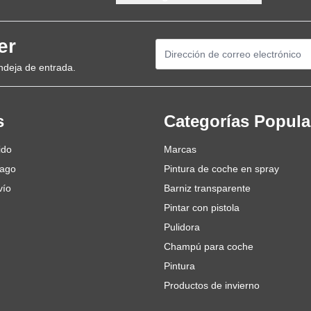
er
Dirección de email
ndeja de entrada.
s
Categorías Popula
ido
Marcas
pago
Pintura de coche en spray
vío
Barniz transparente
Pintar con pistola
Pulidora
Champú para coche
Pintura
Productos de invierno