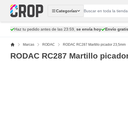
Ir al contenido
Categorías
Haz tu pedido antes de las 23:59,
se envía hoy
Envío grati
Marcas
RODAC
RODAC RC287 Martillo picador 23,5mm
RODAC RC287 Martillo picado