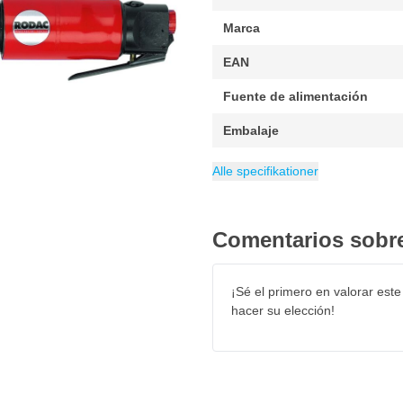
.
Marca
EAN
Fuente de alimentación
Embalaje
Cantidad de golpes (p/min.)
Peso
Consumo de aire
Categoría
2 kg
Martillos picador
180 litro
Alle specifikationer
Comentarios sobre
¡Sé el primero en valorar este
hacer su elección!