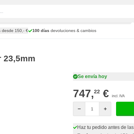
s
desde 150,- €
100 días
devoluciones & cambios
r 23,5mm
Se envía hoy
747,
€
22
incl. IVA
Cantidad
Haz tu pedido antes de las