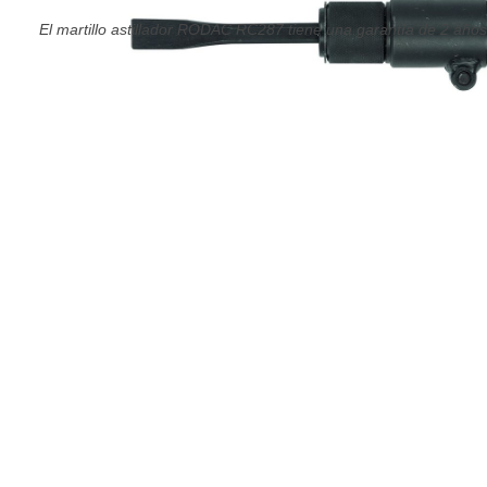
El martillo astillador RODAC RC287 tiene una garantía de 2 años