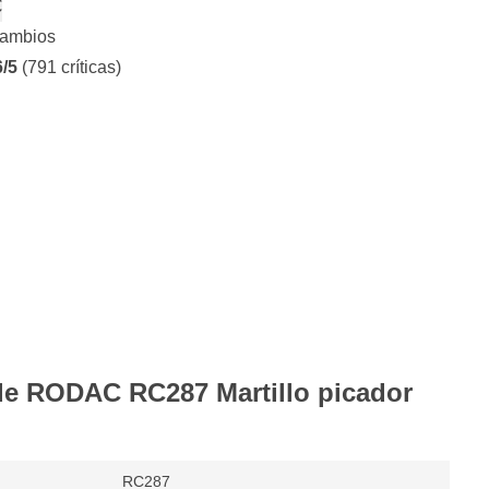
€
cambios
6/5
(791 críticas)
de RODAC RC287 Martillo picador
RC287