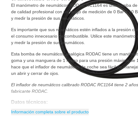
El manómetro de neumáticos RODAC RC1164 es una bomba de n
de calidad profesional con un rango de medición de 0 Bar a 10 Bar
y medir la presión de sus neumáticos.
Es importante que sus neumáticos estén inflados a la presión cor
el consumo innecesario de combustible. Utilice este manómetro 
y medir la presión de sus neumáticos.
Esta bomba de neumáticos analógica RODAC tiene un manómetro 
goma y una manguera de 1 metro para una presión máxima de 
hace que el inflador de neumáticos de coche sea fácil de maneja
un abrir y cerrar de ojos.
El inflador de neumáticos calibrado RODAC RC1164 tiene 2 años 
fabricante RODAC.
Datos técnicos:
Información completa sobre el producto
Conexión de aire BSP: 1/4
Diámetro mín. de la manguera mm: 8
Presión máx. de trabajo psi: 6,3