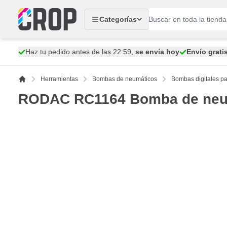
Ir al contenido
Categorías
Haz tu pedido antes de las 22:59,
se envía hoy
Envío grati
Herramientas
Bombas de neumáticos
Bombas digitales p
RODAC RC1164 Bomba de neumá