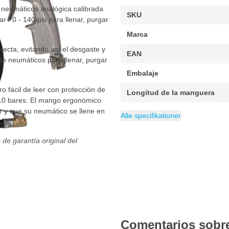
eumáticos analógica calibrada
SKU
 / 0 - 140 psi para llenar, purgar
Marca
recta, evitando así el desgaste y
EAN
de neumáticos para llenar, purgar
Embalaje
fácil de leer con protección de
Longitud de la manguera
10 bares. El mango ergonómico
r y que su neumático se llene en
Categoría
Bombas de neum
Alle specifikationer
de garantía original del
Comentarios sobre