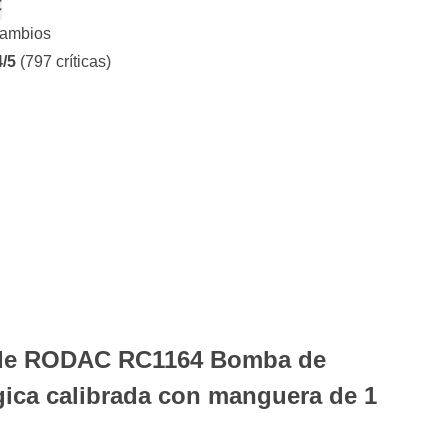
€
cambios
4/5
(797 críticas)
 de RODAC RC1164 Bomba de
ica calibrada con manguera de 1