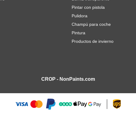
Pintar con pistola
Pulidora
Champú para coche
Pintura
Productos de invierno
CROP - NonPaints.com
nalógica calibrada con manguera de 1 metro
5