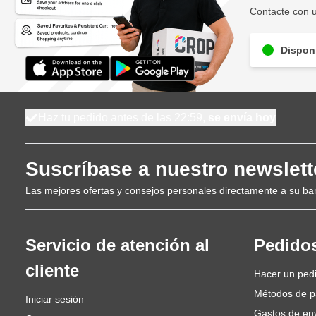
Contacte con u
Disponi
Haz tu pedido antes de las 22:59,
se envía hoy
Suscríbase a nuestro newslett
Las mejores ofertas y consejos personales directamente a su ba
Servicio de atención al
Pedido
cliente
Hacer un ped
Métodos de 
Iniciar sesión
Gastos de en