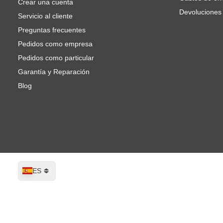
Crear una cuenta
Devoluciones
Servicio al cliente
Preguntas frecuentes
Pedidos como empresa
Pedidos como particular
Garantía y Reparación
Blog
Lenguaje
ES
RODAC RC1164 Bomba de neumáticos a
Se envía hoy