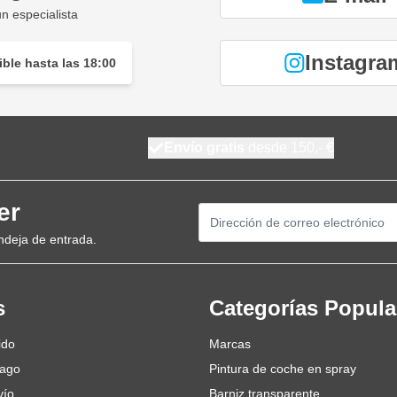
n especialista
Instagra
ble hasta las 18:00
Envío gratis
desde 150,- €
er
Dirección de email
ndeja de entrada.
s
Categorías Popula
ido
Marcas
pago
Pintura de coche en spray
vío
Barniz transparente