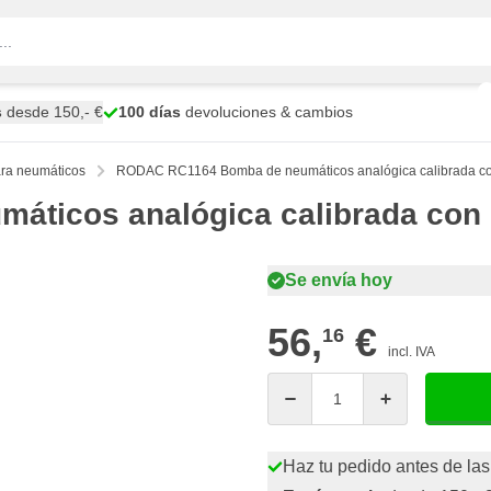
s
desde 150,- €
100 días
devoluciones & cambios
ara neumáticos
RODAC RC1164 Bomba de neumáticos analógica calibrada co
ticos analógica calibrada con 
Se envía hoy
56,
€
16
incl. IVA
Cantidad
Haz tu pedido antes de las