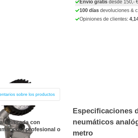
Envío gratis
desde 150,- 
100 días
devoluciones & 
Opiniones de clientes:
4,1
ntarios sobre los productos
Especificaciones
neumáticos analóg
 calibrada con
umáticos) profesional o
metro