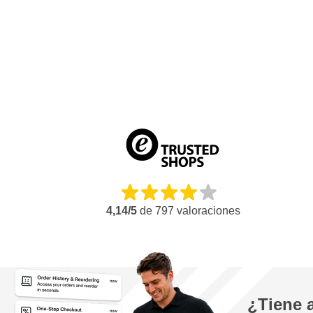
Longitud de la manguera m: 1
Rango de medición BAR: 0-10 bar
Rango de medición PSI: 0-140 PSI
Longitud mm: 90
Anchura mm: 80
Altura mm: 190
Peso kg: 0.4
Garantía: 24 meses
4,14/5
de
797
valoraciones
¿Tiene 