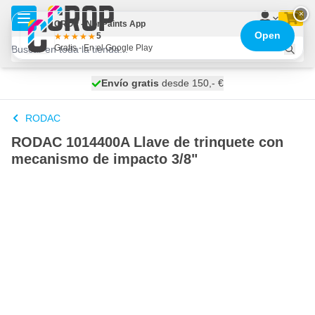
Ir al contenido
×
CROP - NonPaints App
Open
5
Gratis - En el Google Play
100 días
Envío gratis
desde 150,- €
se envía hoy
RODAC
RODAC 1014400A Llave de trinquete con
mecanismo de impacto 3/8"