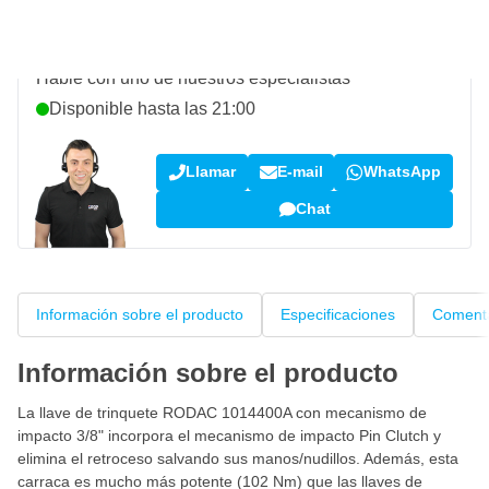
¿Pregunta sobre este producto?
Hable con uno de nuestros especialistas
Disponible hasta las 21:00
Llamar
E-mail
WhatsApp
Chat
Información sobre el producto
Especificaciones
Comenta
Información sobre el producto
La llave de trinquete RODAC 1014400A con mecanismo de
impacto 3/8" incorpora el mecanismo de impacto Pin Clutch y
elimina el retroceso salvando sus manos/nudillos. Además, esta
carraca es mucho más potente (102 Nm) que las llaves de