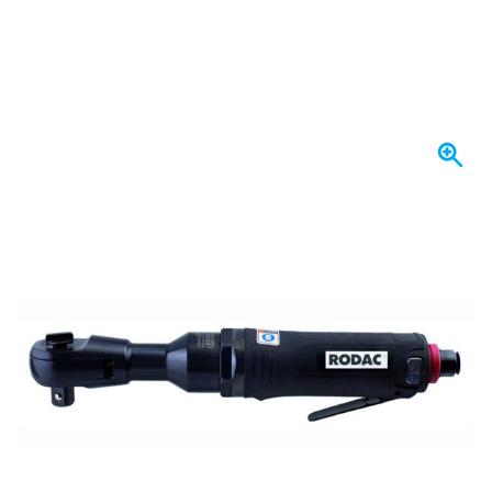
Se envía hoy
219,
€
43
incl. IVA
Cantidad
Añadir al carrito
Haz tu pedido antes de las 23:59,
se envía hoy
Envío gratis
desde 150,- €
100 días
devoluciones & cambios
Opiniones de clientes:
4,15/5
(792 críticas)