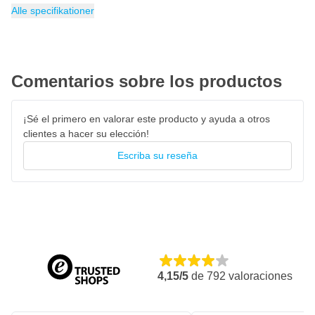
Fuente de alimentación
Cuadrado de transmisión
Consumo de aire
Peso
Velocidad máxima
Velocidad mínima de rotación
Categoría
1.28 kg
Llaves de carraca
113 litros por minuto
400 rpm
Aire comprimido
3 inch
400 rpm
Alle specifikationer
Comentarios sobre los productos
¡Sé el primero en valorar este producto y ayuda a otros
clientes a hacer su elección!
Escriba su reseña
4,15/5
de
792
valoraciones