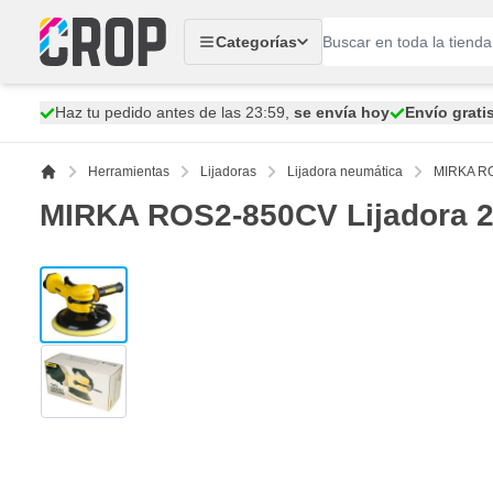
Ir al contenido
Categorías
Haz tu pedido antes de las 23:59,
se envía hoy
Envío grati
Herramientas
Lijadoras
Lijadora neumática
MIRKA RO
MIRKA ROS2-850CV Lijadora
View larger image
View larger image