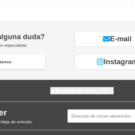
alguna duda?
E-mail
n especialista
Instagra
tanos
Envío gratis
desde 150,- €
er
Dirección de email
ndeja de entrada.