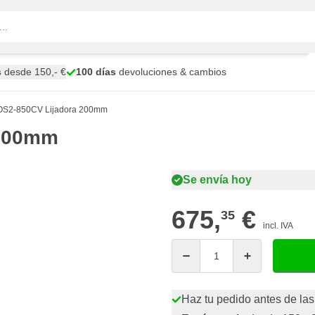
s
desde 150,- €
100 días
devoluciones & cambios
S2-850CV Lijadora 200mm
 200mm
Se envía hoy
675,
€
35
incl. IVA
Cantidad
Haz tu pedido antes de las