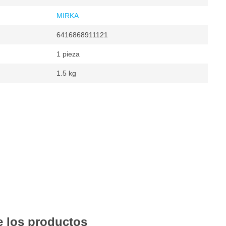
MIRKA
6416868911121
1 pieza
1.5 kg
n
s por minuto
pm
re comprimido
10000 rpm
 los productos