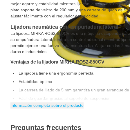
mejor agarre y estabilidad mientras lija con la máquina. La lij
plato soporte de velcro de 200 mm y una carrera de lijado de 5
ajustar fácilmente con el regulador de velocidad.
Lijadora neumática con empuñadura lateral
La lijadora MIRKA ROS2-850CV es una máquina estupenda para li
su empuñadura lateral, tendrá un control adicional mientras lija
permite ejercer una fuerza extra mientras lija. Al lijar con las 2 m
duros e industriales!
Ventajas de la lijadora MIRKA ROS2-850CV
La lijadora tiene una ergonomía perfecta
Estabilidad óptima
La carrera de lijado de 5 mm garantiza un gran arranque de 
Fácil de guardar gracias al soporte de suspensión
Información completa sobre el producto
Lijadora muy ligera
Preguntas frecuentes