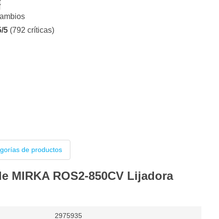
€
cambios
5/5
(792 críticas)
egorías de productos
 de MIRKA ROS2-850CV Lijadora
2975935