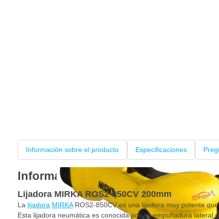
Información sobre el producto
Especificaciones
Preg
Información sobre el producto
Lijadora MIRKA ROS2-850CV 200mm
La
lijadora
MIRKA
ROS2-850CV es una lijadora muy potente que 
Esta lijadora neumática es conocida por su empuñadura lateral o