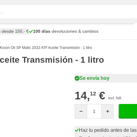
s
desde 150,- €
100 días
devoluciones & cambios
Kroon Oil SP Matic 2032 ATF Aceite Transmisión - 1 litro
eite Transmisión - 1 litro
Se envía hoy
14,
€
12
incl. IVA
Cantidad
Haz tu pedido antes de las