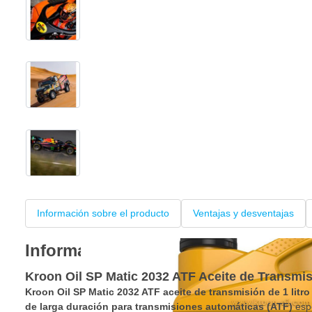
View larger image
View larger image
View larger image
Información sobre el producto
Ventajas y desventajas
Información sobre el producto
Kroon Oil SP Matic 2032 ATF Aceite de Transmisi
Kroon Oil SP Matic 2032 ATF aceite de transmisión de 1 litro
de larga duración para transmisiones automáticas (ATF)
espe