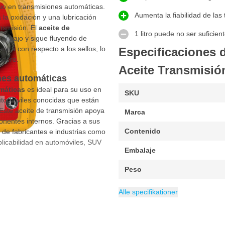
uo en transmisiones automáticas.
Aumenta la fiabilidad de las
 la oxidación y una lubricación
ansmisión. El
aceite de
1 litro puede no ser suficien
uy bajo y sigue fluyendo de
tra con respecto a los sellos, lo
Especificaciones 
adero.
Aceite Transmisión 
nes automáticas
omáticas
es ideal para su uso en
SKU
tomóviles conocidas que están
Este aceite de transmisión apoya
Marca
nentes internos. Gracias a sus
Contenido
 de fabricantes e industrias como
licabilidad en automóviles, SUV
Embalaje
Peso
EAN
Categoría
8710128022304
Aceites LongLife
Alle specifikationer