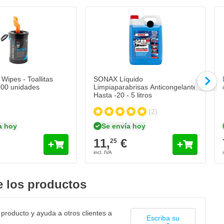
- Negro
ipes - Toallitas
SONAX Líquido
00 unidades
Limpiaparabrisas Anticongelante
Hasta -20 - 5 litros
(2)
a hoy
Se envía hoy
11,
€
25
 los productos
 producto y ayuda a otros clientes a
Escriba su