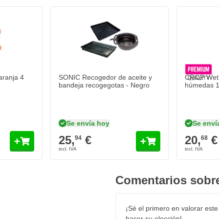
SONIC Recogedor de aceite y bandeja recogegotas 
25,
€
94
Se envía hoy
Cantidad
Contenido
Añadir al carrito
ranja 4
SONIC Recogedor de aceite y
CROP Wet W
bandeja recogegotas - Negro
húmedas 1
/ 17C
 de Transmisión de 1 litro
Se envía hoy
Se enví
25,
€
20,
€
94
68
 par
Comentarios sobre
nque en frío
¡Sé el primero en valorar este
hacer su elección!