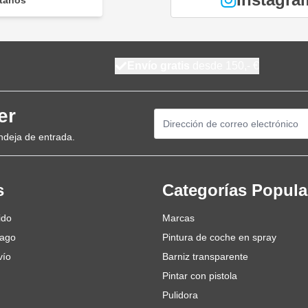
Envío gratis
desde 150,- €
er
Dirección de email
ndeja de entrada.
s
Categorías Popula
ido
Marcas
pago
Pintura de coche en spray
vío
Barniz transparente
Pintar con pistola
Pulidora