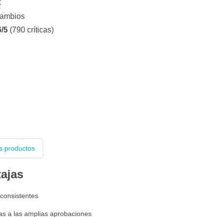
€
cambios
6/5
(790 críticas)
s productos
tajas
consistentes
ias a las amplias aprobaciones