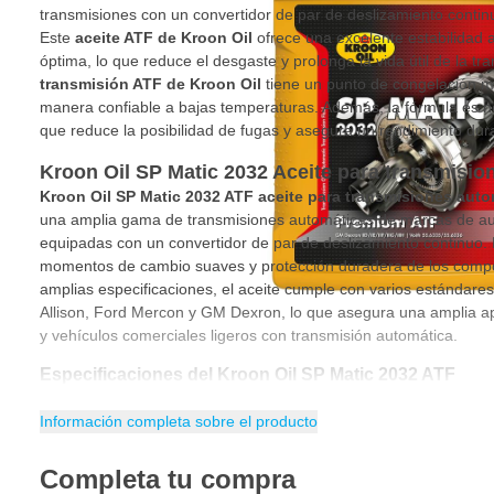
transmisiones con un convertidor de par de deslizamiento contin
Este
aceite ATF de Kroon Oil
ofrece una excelente estabilidad a
óptima, lo que reduce el desgaste y prolonga la vida útil de la tr
transmisión ATF de Kroon Oil
tiene un punto de congelación m
manera confiable a bajas temperaturas. Además, la fórmula es neu
que reduce la posibilidad de fugas y asegura un rendimiento dur
Kroon Oil SP Matic 2032 Aceite para transmisio
Kroon Oil SP Matic 2032 ATF aceite para transmisiones aut
una amplia gama de transmisiones automáticas de marcas de au
equipadas con un convertidor de par de deslizamiento continuo. 
momentos de cambio suaves y protección duradera de los compo
amplias especificaciones, el aceite cumple con varios estándares
Allison, Ford Mercon y GM Dexron, lo que asegura una amplia ap
y vehículos comerciales ligeros con transmisión automática.
Especificaciones del Kroon Oil SP Matic 2032 ATF
Allison C4 / TES-389
Información completa sobre el producto
Cat TO-2
Completa tu compra
DTFR 13C100 / 13C140 / 13C170