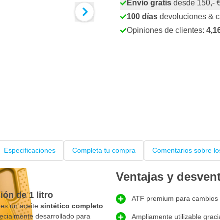
Envío gratis
desde 150,- 
100 días
devoluciones & 
Opiniones de clientes:
4,1
Especificaciones
Completa tu compra
Comentarios sobre lo
Ventajas y desven
ón de 1 litro
ATF premium para cambios 
es un aceite
sintético completo
cialmente desarrollado para
Ampliamente utilizable grac