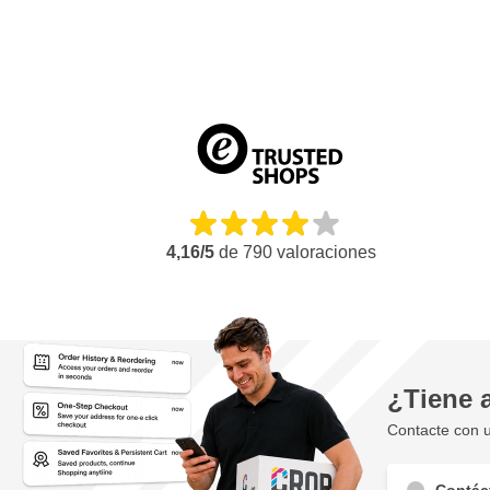
Cumple con muchas normas de fabricantes e industrias
4,16/5
de
790
valoraciones
¿Tiene 
Contacte con u
Contác