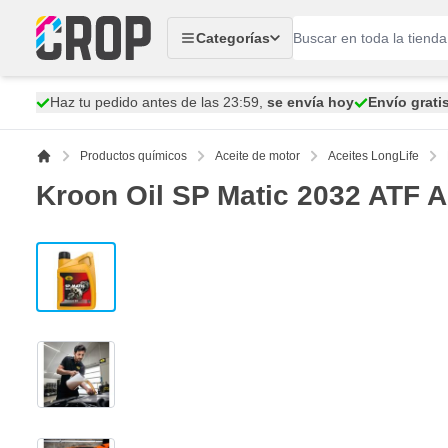
Ir al contenido
Categorías
Haz tu pedido antes de las 23:59,
se envía hoy
Envío grati
Productos químicos
Aceite de motor
Aceites LongLife
Kroon Oil SP Matic 2032 ATF Ac
View larger image
View larger image