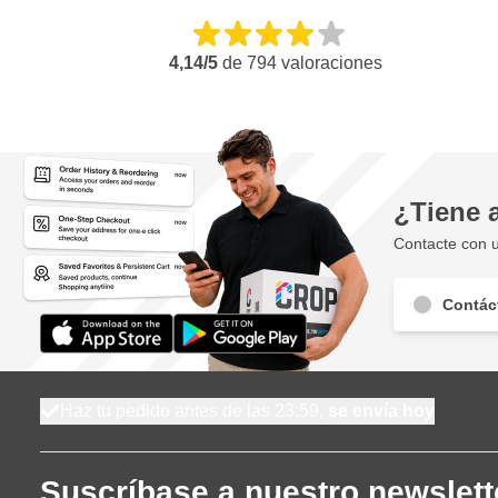
4,14/5
de
794
valoraciones
¿Tiene 
Contacte con u
Contác
Haz tu pedido antes de las 23:59,
se envía hoy
Suscríbase a nuestro newslett