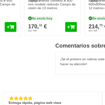
xo ø 600
Espejo interior convexo ø 800
Espejo int
 Campo de
mm modelo redondo Campo de
600x800mm
visión de 13 metros
12 metros 
Se envía hoy
Se enví
170,
€
214,
32
75
Comentarios sobre
¡Sé el primero en valorar este
hacer su elección!
Entrega rápida, página web clara