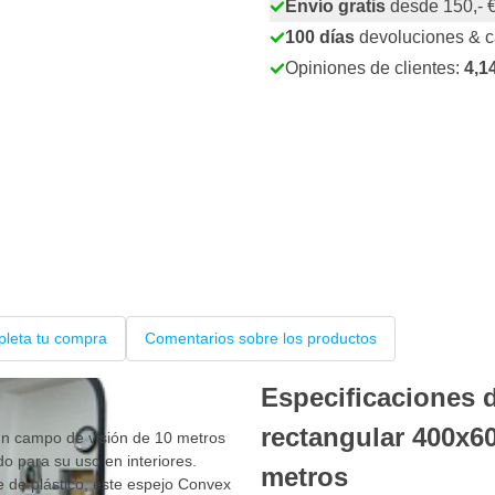
Envío gratis
desde 150,- 
100 días
devoluciones & 
Opiniones de clientes:
4,1
leta tu compra
Comentarios sobre los productos
Especificaciones 
rectangular 400x6
un campo de visión de 10 metros
do para su uso en interiores.
metros
de de plástico, este espejo Convex