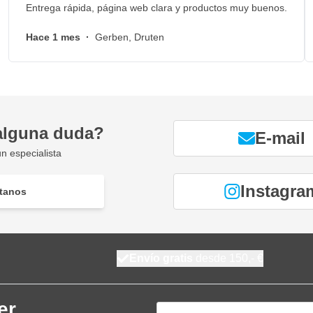
Entrega rápida, página web clara y productos muy buenos.
Hace 1 mes
·
Gerben, Druten
alguna duda?
E-mail
n especialista
Instagra
tanos
Envío gratis
desde 150,- €
er
Dirección de email