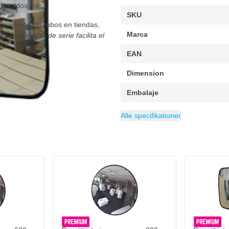
o toldos, etc.).
SKU
prevención de robos en tiendas,
Marca
 suministrado de serie facilita el
.
EAN
Dimension
Embalaje
Anchura
Mirror Shape
Campo de visión
Longitud
Categoría
400 mm
600 mm
Retrovisores de t
Rechthoekig
10 m
Alle specifikationer