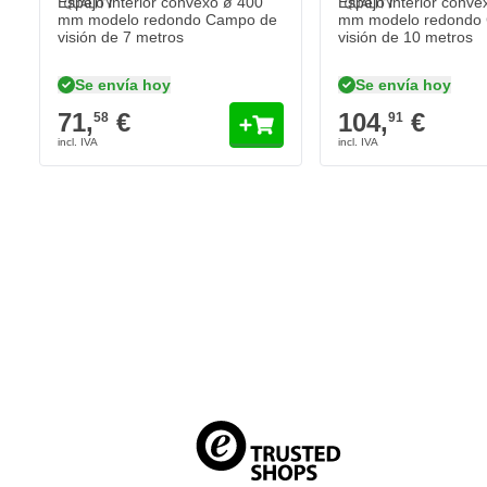
Espejo interior convexo ø 400
Espejo interior conve
mm modelo redondo Campo de
mm modelo redondo
visión de 7 metros
visión de 10 metros
Se envía hoy
Se envía hoy
71,
€
104,
€
58
91