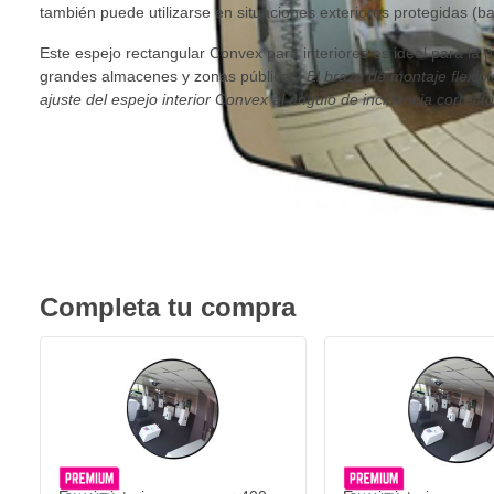
también puede utilizarse en situaciones exteriores protegidas (baj
Este espejo rectangular Convex para interiores es ideal para la 
grandes almacenes y zonas públicas.
El brazo de montaje flexible
ajuste del espejo interior Convex al ángulo de incidencia correcto
Completa tu compra