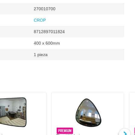
270010700
CROP
8712897011824
400 x 600mm
1 pieza
ráfico