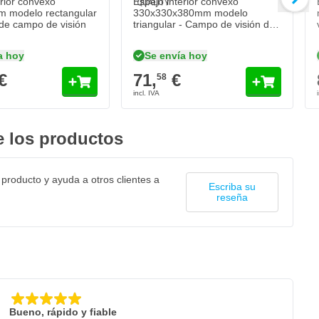
erior convexo
Espejo interior convexo
 modelo rectangular
330x330x380mm modelo
de campo de visión
triangular - Campo de visión de
5 metros
a hoy
Se envía hoy
€
71,
€
58
 los productos
 producto y ayuda a otros clientes a
Escriba su
reseña
Bueno, rápido y fiable