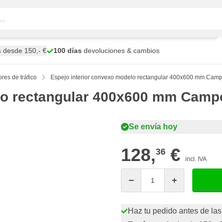
s
desde 150,- €
100 días
devoluciones & cambios
res de tráfico
Espejo interior convexo modelo rectangular 400x600 mm Campo
lo rectangular 400x600 mm Campo
Se envía hoy
128,
€
36
incl. IVA
Cantidad
Haz tu pedido antes de las